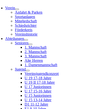
oggle
avigation
Verein
Anfahrt & Parken
Sportanlagen
Mitgliedschaft
Schiedsrichter
Förderkreis
Vereinshistorie
Abteilungen
Senioren
1. Mannschaft
2. Mannschaft
3. Mannschaft
Alte Herren
1. Damenmannschaft
Jugend
Vereinsjugendkonzept
U 19 17-18 Jahre
U 19 II 17-18 Jahre
U 17 Juniorinnen
U 17 15-16 Jahre
U 15 Juniorinnen
U 15 13-14 Jahre
D1 11-12 Jahre
E1 9-10 Jahre