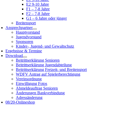
E2 9-10 Jahre
F1 – 7-8 Jahre
F2 – 7-8 Jahre
G1 – 6 Jahre oder jünger
Breitensport
Ansprechpartner
Hauptvorstand
Jugendvorstand
Sponsoren
Kinder-, Jugend- und Gewaltschutz
Ergebnisse & Termine
Download
Beitrittserklärung Senioren
Beitrittserklärung Jugendabteilung
Beitrittserklärung Freizeit- und Breitensport
WDFV Antrag auf Spielerberechtigung
Vereinsordnung
Einwilligung Fotos
Abmeldeauftrag Senioren
Änderungen Bankverbindung
Adressänderung
08/20-Onlineshop