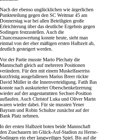
Nach der ebenso unglücklichen wie ärgerlichen
Punkteteilung gegen den SC Weitmar 45 am
Donnerstag war bei allen Beteiligten große
Erleichterung über das deutliche Ergebnis gegen
Sodingen festzustellen. Auch die
Chancenauswertung konnte heute, sieht man
einmal von der eher mäßigen ersten Halbzeit ab,
deutlich gesteigert werden.
Vor der Partie musste Mario Plechaty die
Mannschaft gleich auf mehreren Positionen
verändern. Für den mit einem Muskelfaserriss
kurzfristig ausgefallenen Marius Breer rückte
David Müller in die Innenverteidigung. Fatih Bas
konnte nach auskurierter Oberschenkelzerrung
wieder auf der angestammten Sechser-Position
auflaufen. Auch Christof Luka und Oliver Marin
waren wieder dabei. Für sie mussten Yener
Bayram und Robin Schultze zunächst auf der
Bank Platz nehmen.
In der ersten Halbzeit boten beide Mannschaft
den Zuschauern im Glück-Auf-Stadion zu Herne-
Sodingen ein eher langweiliges Spiel. Bis auf die