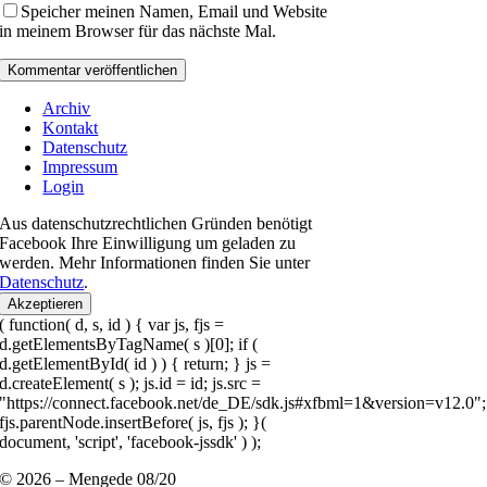
Speicher meinen Namen, Email und Website
in meinem Browser für das nächste Mal.
Archiv
Kontakt
Datenschutz
Impressum
Login
Aus datenschutzrechtlichen Gründen benötigt
Facebook Ihre Einwilligung um geladen zu
werden. Mehr Informationen finden Sie unter
Datenschutz
.
Akzeptieren
( function( d, s, id ) { var js, fjs =
d.getElementsByTagName( s )[0]; if (
d.getElementById( id ) ) { return; } js =
d.createElement( s ); js.id = id; js.src =
"https://connect.facebook.net/de_DE/sdk.js#xfbml=1&version=v12.0";
fjs.parentNode.insertBefore( js, fjs ); }(
document, 'script', 'facebook-jssdk' ) );
© 2026 – Mengede 08/20