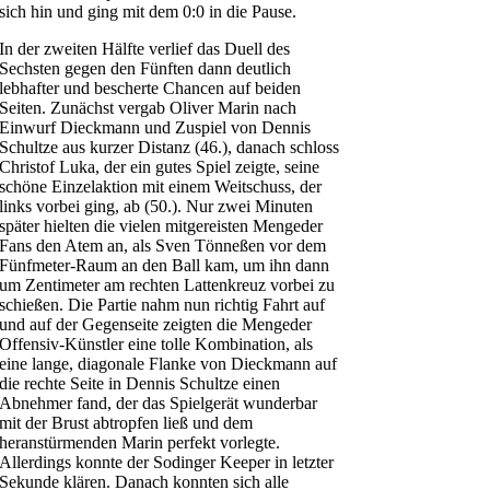
sich hin und ging mit dem 0:0 in die Pause.
In der zweiten Hälfte verlief das Duell des
Sechsten gegen den Fünften dann deutlich
lebhafter und bescherte Chancen auf beiden
Seiten. Zunächst vergab Oliver Marin nach
Einwurf Dieckmann und Zuspiel von Dennis
Schultze aus kurzer Distanz (46.), danach schloss
Christof Luka, der ein gutes Spiel zeigte, seine
schöne Einzelaktion mit einem Weitschuss, der
links vorbei ging, ab (50.). Nur zwei Minuten
später hielten die vielen mitgereisten Mengeder
Fans den Atem an, als Sven Tönneßen vor dem
Fünfmeter-Raum an den Ball kam, um ihn dann
um Zentimeter am rechten Lattenkreuz vorbei zu
schießen. Die Partie nahm nun richtig Fahrt auf
und auf der Gegenseite zeigten die Mengeder
Offensiv-Künstler eine tolle Kombination, als
eine lange, diagonale Flanke von Dieckmann auf
die rechte Seite in Dennis Schultze einen
Abnehmer fand, der das Spielgerät wunderbar
mit der Brust abtropfen ließ und dem
heranstürmenden Marin perfekt vorlegte.
Allerdings konnte der Sodinger Keeper in letzter
Sekunde klären. Danach konnten sich alle