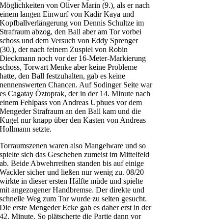
Möglichkeiten von Oliver Marin (9.), als er nach
einem langen Einwurf von Kadir Kaya und
Kopfballverlängerung von Dennis Schultze im
Strafraum abzog, den Ball aber am Tor vorbei
schoss und dem Versuch von Eddy Sprenger
(30.), der nach feinem Zuspiel von Robin
Dieckmann noch vor der 16-Meter-Markierung
schoss, Torwart Menke aber keine Probleme
hatte, den Ball festzuhalten, gab es keine
nennenswerten Chancen. Auf Sodinger Seite war
es Cagatay Öztoprak, der in der 14. Minute nach
einem Fehlpass von Andreas Uphues vor dem
Mengeder Strafraum an den Ball kam und die
Kugel nur knapp über den Kasten von Andreas
Hollmann setzte.
Torraumszenen waren also Mangelware und so
spielte sich das Geschehen zumeist im Mittelfeld
ab. Beide Abwehrreihen standen bis auf einige
Wackler sicher und ließen nur wenig zu. 08/20
wirkte in dieser ersten Hälfte müde und spielte
mit angezogener Handbremse. Der direkte und
schnelle Weg zum Tor wurde zu selten gesucht.
Die erste Mengeder Ecke gab es daher erst in der
42. Minute. So plätscherte die Partie dann vor