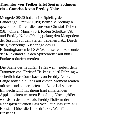
Traumtor von Tielker leitet Sieg in Sodingen
ein – Comeback von Freddy Nolte
Mengede 08/20 hat am 10. Spieltag der
Landesliga 3 mit 4:0 (0:0) beim SV Sodingen
gewonnen. Durch die Tore von Christof Tielker
(58.), Oliver Marin (73.), Robin Schultze (79.)
und Freddy Nolte (90.+1) gelang den Mengedern
der Sprung auf den vierten Tabellenplatz. Durch
die gleichzeitige Niederlage des FC
Brünninghausen bei SW Wattenscheid 08 konnte
der Rückstand auf den Spitzenreiter auf nun 6
Punkte reduziert werden.
Die Szene des heutigen Tages war – neben dem
Traumtor von Christof Tielker zur 1:0 Führung –
sicherlich das Comeback von Freddy Nolte.
Lange hatten die Fans auf diesen Moment warten
müssen und so bereiteten sie Nolte bei seiner
Einwechslung mit ihrem lang anhaltenden
Applaus einen warmen Empfang. Noch größer
war dann der Jubel, als Freddy Nolte in der
Nachspielzeit einen Pass von Fatih Bas zum 4:0
Endstand über die Linie drückte. Was für ein
Einstand!