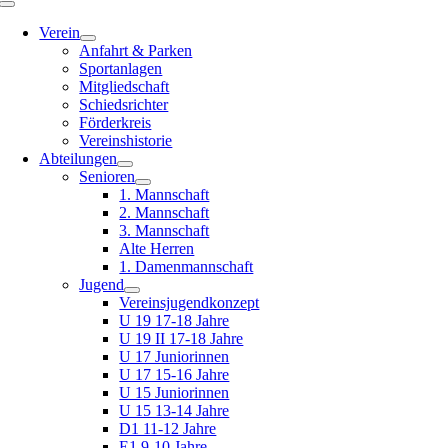
Toggle
Navigation
Verein
Anfahrt & Parken
Sportanlagen
Mitgliedschaft
Schiedsrichter
Förderkreis
Vereinshistorie
Abteilungen
Senioren
1. Mannschaft
2. Mannschaft
3. Mannschaft
Alte Herren
1. Damenmannschaft
Jugend
Vereinsjugendkonzept
U 19 17-18 Jahre
U 19 II 17-18 Jahre
U 17 Juniorinnen
U 17 15-16 Jahre
U 15 Juniorinnen
U 15 13-14 Jahre
D1 11-12 Jahre
E1 9-10 Jahre