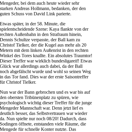
Mengeder, bei dem auch heute wieder sehr
starken Andreas Hollmann, bedanken, der den
guten Schuss von David Link parierte.
Etwas später, in der 58. Minute, die
spielentscheidende Szene: Kaya flankte von der
rechten Außenbahn in den Strafraum hinein,
Dennis Schultze verpasste, der Ball kam zu
Christof Tielker, der die Kugel aus mehr als 20
Metern mit dem linken Außenrist in den rechten
Winkel des Tores knallte. Ein absolutes Traumtor!
Dieser Treffer war wirklich bundesligareif! Etwas
Glück war allerdings auch dabei, da der Ball
noch abgefälscht wurde und wohl so seinen Weg
in das Tor fand. Dies war der erste Saisontreffer
für Christof Tielker.
Nun war der Bann gebrochen und es war bis auf
den obersten Tribünenplatz zu spüren, wie
psychologisch wichtig dieser Treffer für die junge
Mengeder Mannschaft war. Denn jetzt lief es
deutlich besser, das Selbstvertrauen war wieder
da. Nun spielte nur noch 08/20! Dadurch, dass
Sodingen öffnete, entstanden viele Räume, die
Mengede für schnelle Konter nutzte. Das