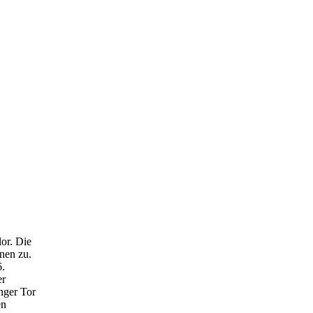
or. Die
onen zu.
6.
er
nger Tor
en