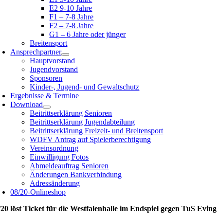
E2 9-10 Jahre
F1 – 7-8 Jahre
F2 – 7-8 Jahre
G1 – 6 Jahre oder jünger
Breitensport
Ansprechpartner
Hauptvorstand
Jugendvorstand
Sponsoren
Kinder-, Jugend- und Gewaltschutz
Ergebnisse & Termine
Download
Beitrittserklärung Senioren
Beitrittserklärung Jugendabteilung
Beitrittserklärung Freizeit- und Breitensport
WDFV Antrag auf Spielerberechtigung
Vereinsordnung
Einwilligung Fotos
Abmeldeauftrag Senioren
Änderungen Bankverbindung
Adressänderung
08/20-Onlineshop
/20 löst Ticket für die Westfalenhalle im Endspiel gegen TuS Eving