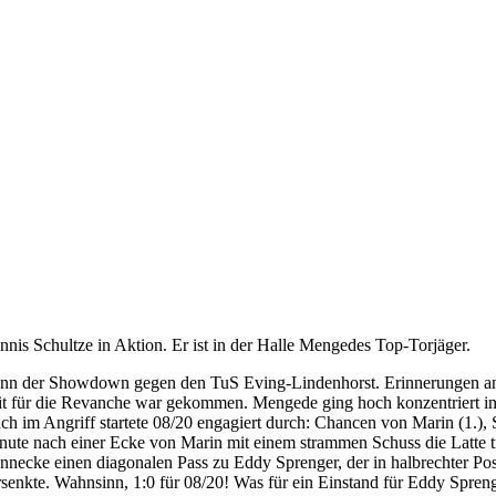
nnis Schultze in Aktion. Er ist in der Halle Mengedes Top-Torjäger.
nn der Showdown gegen den TuS Eving-Lindenhorst. Erinnerungen an da
it für die Revanche war gekommen. Mengede ging hoch konzentriert in d
ch im Angriff startete 08/20 engagiert durch: Chancen von Marin (1.), 
nute nach einer Ecke von Marin mit einem strammen Schuss die Latte tra
nnecke einen diagonalen Pass zu Eddy Sprenger, der in halbrechter Po
rsenkte. Wahnsinn, 1:0 für 08/20! Was für ein Einstand für Eddy Spren