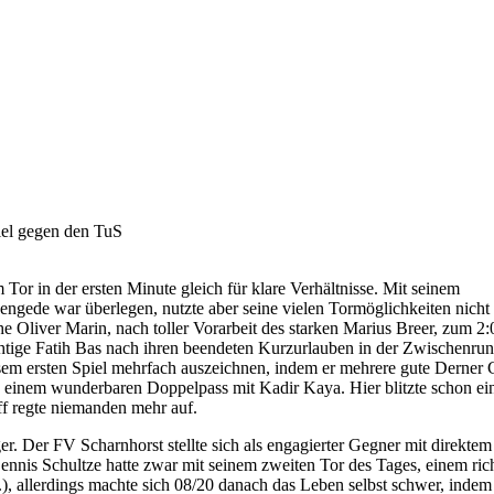
iel gegen den TuS
Tor in der ersten Minute gleich für klare Verhältnisse. Mit seinem
ngede war überlegen, nutzte aber seine vielen Tormöglichkeiten nicht
e Oliver Marin, nach toller Vorarbeit des starken Marius Breer, zum 2:0
chtige Fatih Bas nach ihren beendeten Kurzurlauben in der Zwischenru
sem ersten Spiel mehrfach auszeichnen, indem er mehrere gute Derner
ch einem wunderbaren Doppelpass mit Kadir Kaya. Hier blitzte schon e
ff regte niemanden mehr auf.
ger. Der FV Scharnhorst stellte sich als engagierter Gegner mit direkte
ennis Schultze hatte zwar mit seinem zweiten Tor des Tages, einem ric
.), allerdings machte sich 08/20 danach das Leben selbst schwer, inde