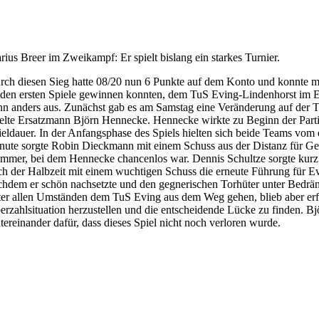
rius Breer im Zweikampf: Er spielt bislang ein starkes Turnier.
rch diesen Sieg hatte 08/20 nun 6 Punkte auf dem Konto und konnte mit
iden ersten Spiele gewinnen konnten, dem TuS Eving-Lindenhorst im E
nn anders aus. Zunächst gab es am Samstag eine Veränderung auf der To
ielte Ersatzmann Björn Hennecke. Hennecke wirkte zu Beginn der Parti
ieldauer. In der Anfangsphase des Spiels hielten sich beide Teams vom
nute sorgte Robin Dieckmann mit einem Schuss aus der Distanz für Gef
mmer, bei dem Hennecke chancenlos war. Dennis Schultze sorgte kurz d
ch der Halbzeit mit einem wuchtigen Schuss die erneute Führung für Ev
chdem er schön nachsetzte und den gegnerischen Torhüter unter Bedräng
ter allen Umständen dem TuS Eving aus dem Weg gehen, blieb aber erfol
erzahlsituation herzustellen und die entscheidende Lücke zu finden. B
ntereinander dafür, dass dieses Spiel nicht noch verloren wurde.