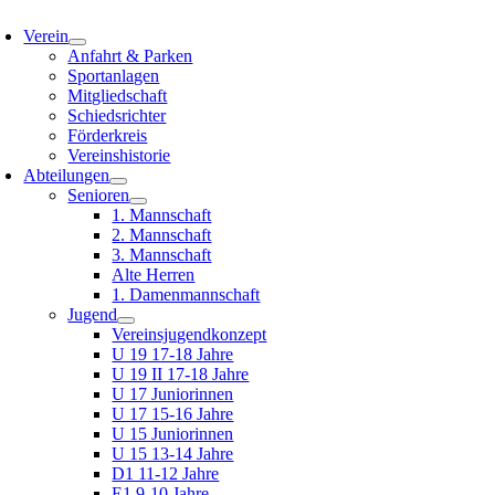
oggle
avigation
Verein
Anfahrt & Parken
Sportanlagen
Mitgliedschaft
Schiedsrichter
Förderkreis
Vereinshistorie
Abteilungen
Senioren
1. Mannschaft
2. Mannschaft
3. Mannschaft
Alte Herren
1. Damenmannschaft
Jugend
Vereinsjugendkonzept
U 19 17-18 Jahre
U 19 II 17-18 Jahre
U 17 Juniorinnen
U 17 15-16 Jahre
U 15 Juniorinnen
U 15 13-14 Jahre
D1 11-12 Jahre
E1 9-10 Jahre