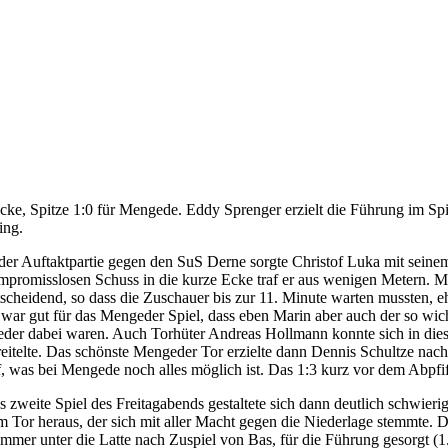
cke, Spitze 1:0 für Mengede. Eddy Sprenger erzielt die Führung im Sp
ing.
 der Auftaktpartie gegen den SuS Derne sorgte Christof Luka mit seinem 
mpromisslosen Schuss in die kurze Ecke traf er aus wenigen Metern. Me
tscheidend, so dass die Zuschauer bis zur 11. Minute warten mussten, eh
 war gut für das Mengeder Spiel, dass eben Marin aber auch der so wi
eder dabei waren. Auch Torhüter Andreas Hollmann konnte sich in die
reitelte. Das schönste Mengeder Tor erzielte dann Dennis Schultze na
f, was bei Mengede noch alles möglich ist. Das 1:3 kurz vor dem Abpfi
s zweite Spiel des Freitagabends gestaltete sich dann deutlich schwieri
m Tor heraus, der sich mit aller Macht gegen die Niederlage stemmte. D
mmer unter die Latte nach Zuspiel von Bas, für die Führung gesorgt (1