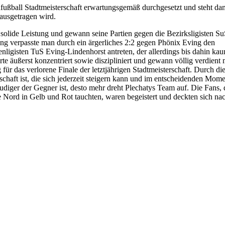
ußball Stadtmeisterschaft erwartungsgemäß durchgesetzt und steht dam
ausgetragen wird.
e solide Leistung und gewann seine Partien gegen die Bezirksligisten S
nung verpasste man durch ein ärgerliches 2:2 gegen Phönix Eving den
ligisten TuS Eving-Lindenhorst antreten, der allerdings bis dahin ka
rte äußerst konzentriert sowie diszipliniert und gewann völlig verdient m
 für das verlorene Finale der letztjährigen Stadtmeisterschaft. Durch di
chaft ist, die sich jederzeit steigern kann und im entscheidenden Mom
udiger der Gegner ist, desto mehr dreht Plechatys Team auf. Die Fans, 
e Nord in Gelb und Rot tauchten, waren begeistert und deckten sich na