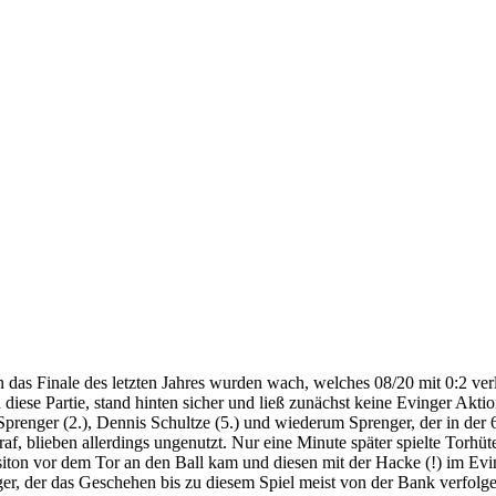
s Finale des letzten Jahres wurden wach, welches 08/20 mit 0:2 verl
iese Partie, stand hinten sicher und ließ zunächst keine Evinger Akti
Sprenger (2.), Dennis Schultze (5.) und wiederum Sprenger, der in der 
f, blieben allerdings ungenutzt. Nur eine Minute später spielte Torhüt
siton vor dem Tor an den Ball kam und diesen mit der Hacke (!) im Evi
ger, der das Geschehen bis zu diesem Spiel meist von der Bank verfolg