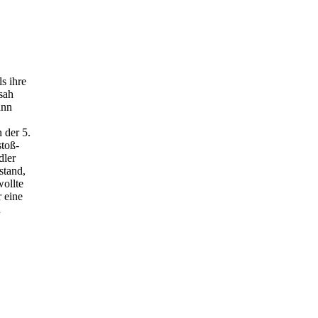
s ihre
sah
ann
 der 5.
stoß-
dler
stand,
wollte
 eine
n