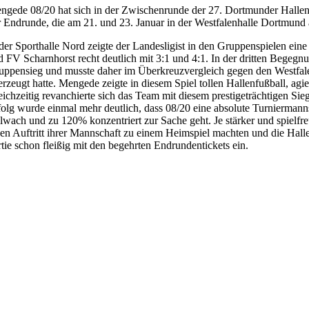
ngede 08/20 hat sich in der Zwischenrunde der 27. Dortmunder Hallenf
r Endrunde, die am 21. und 23. Januar in der Westfalenhalle Dortmund 
 der Sporthalle Nord zeigte der Landesligist in den Gruppenspielen ein
d FV Scharnhorst recht deutlich mit 3:1 und 4:1. In der dritten Begeg
uppensieg und musste daher im Überkreuzvergleich gegen den Westfalen
erzeugt hatte. Mengede zeigte in diesem Spiel tollen Hallenfußball, agie
eichzeitig revanchierte sich das Team mit diesem prestigeträchtigen Sieg
folg wurde einmal mehr deutlich, dass 08/20 eine absolute Turniermanns
llwach und zu 120% konzentriert zur Sache geht. Je stärker und spielfre
den Auftritt ihrer Mannschaft zu einem Heimspiel machten und die Hall
rtie schon fleißig mit den begehrten Endrundentickets ein.