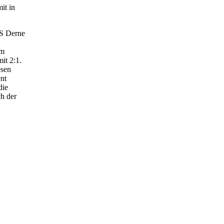
it in
uS Derne
um
it 2:1.
esen
ent
die
ch der