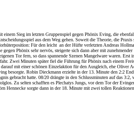
 einem Sieg im letzten Gruppenspiel gegen Phönix Eving, die ebenfall
ntscheidungsspiel aus dem Weg gehen. Soweit die Theorie, die Praxis 
rhüterposition: Für den leicht an der Hüfte verletzten Andreas Hollm
e gegen Phönix sehr nervös, steigerte sich dann aber mit zunehmender
 eigenen Tor fern, so dass spannende Szenen Mangelware waren. Erst in
ahr. Zwei Minuten später fiel die Führung für Phönix nach einem Frei
arauf mit einer schönen Einzelaktion für den Ausgleich, ehe Oliver A
ing besorgte. Robin Dieckmann erzielte in der 13. Minute den 2:2 End
nis gebracht hatte. 08/20 drängte in den Schlussminuten auf das 3:2, 
glos. Zu selten schafften es Plechatys Jungs, vor dem Tor der Evinger
jörn Hennecke sorgte dann in der 18. Minute mit zwei tollen Reaktione