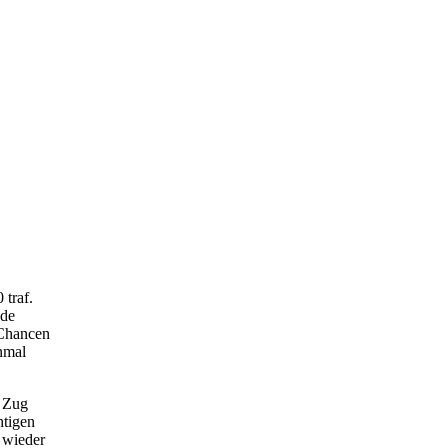
 traf.
nde
 Chancen
inmal
m Zug
htigen
m wieder