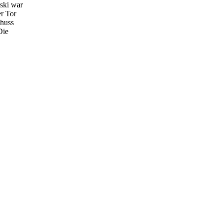
wski war
er Tor
chuss
Die