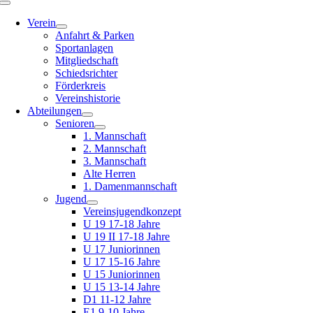
Toggle
Navigation
Verein
Anfahrt & Parken
Sportanlagen
Mitgliedschaft
Schiedsrichter
Förderkreis
Vereinshistorie
Abteilungen
Senioren
1. Mannschaft
2. Mannschaft
3. Mannschaft
Alte Herren
1. Damenmannschaft
Jugend
Vereinsjugendkonzept
U 19 17-18 Jahre
U 19 II 17-18 Jahre
U 17 Juniorinnen
U 17 15-16 Jahre
U 15 Juniorinnen
U 15 13-14 Jahre
D1 11-12 Jahre
E1 9-10 Jahre