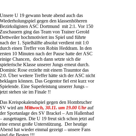
Unsere U 19 gewann heute abend auch das
Wiederholungspiel gegen den klassenhöheren
Bezirksligisten ASC Dortmund mit 2:1. Vor 150
Zuschauern ging das Team von Trainer Gerold
Dettweiler hochmotiviert ins Spiel und führte
nach der 1. Spielhälfte absolut verdient mit 1:0
durch einen Treffer von Robin Heddram. In den
ersten 10 Minuten nach der Pause hatte der ASC
einige Chancen, doch dann setzte sich die
spielerische Klasse unserer Jungs erneut durch.
Dominic Rose erzielte mit einem Traumtor das
2:0. Über weitere Treffer hätte sich der ASC nicht
beklagen können. Das Gegentor fiel erst kurz vor
Spielende. Eine Superleistung unserer Jungs –
jetzt stehen sie im Finale !!
Das Kreispokalendspiel gegen den Hombrucher
SV wird am
Mittwoch, 30.11. um 19.00 Uhr
auf
der Sportanlage des SV Brackel – Am Hallenbad
– ausgetragen. Die U 19 freut sich schon jetzt auf
eine erneut große Unterstützung. Der heutige
Abend hat wieder einmal gezeigt – unsere Fans
sind die Besten !!!