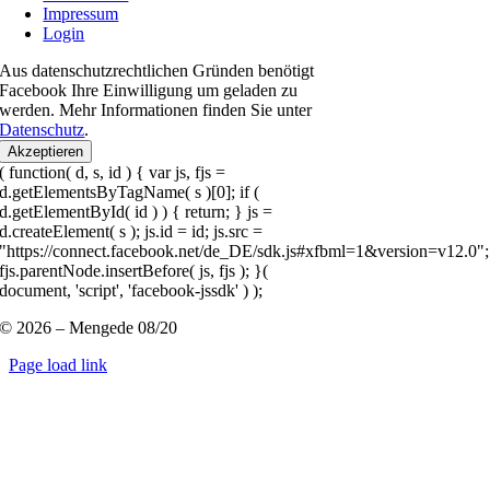
Impressum
Login
Aus datenschutzrechtlichen Gründen benötigt
Facebook Ihre Einwilligung um geladen zu
werden. Mehr Informationen finden Sie unter
Datenschutz
.
Akzeptieren
( function( d, s, id ) { var js, fjs =
d.getElementsByTagName( s )[0]; if (
d.getElementById( id ) ) { return; } js =
d.createElement( s ); js.id = id; js.src =
"https://connect.facebook.net/de_DE/sdk.js#xfbml=1&version=v12.0";
fjs.parentNode.insertBefore( js, fjs ); }(
document, 'script', 'facebook-jssdk' ) );
© 2026 – Mengede 08/20
Page load link
Nach
oben