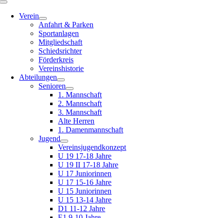
Toggle
Navigation
Verein
Anfahrt & Parken
Sportanlagen
Mitgliedschaft
Schiedsrichter
Förderkreis
Vereinshistorie
Abteilungen
Senioren
1. Mannschaft
2. Mannschaft
3. Mannschaft
Alte Herren
1. Damenmannschaft
Jugend
Vereinsjugendkonzept
U 19 17-18 Jahre
U 19 II 17-18 Jahre
U 17 Juniorinnen
U 17 15-16 Jahre
U 15 Juniorinnen
U 15 13-14 Jahre
D1 11-12 Jahre
E1 9-10 Jahre