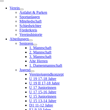
Toggle
Navigation
Verein
Anfahrt & Parken
Sportanlagen
Mitgliedschaft
Schiedsrichter
Förderkreis
Vereinshistorie
Abteilungen
Senioren
1. Mannschaft
2. Mannschaft
3. Mannschaft
Alte Herren
1. Damenmannschaft
Jugend
Vereinsjugendkonzept
U 19 17-18 Jahre
U 19 II 17-18 Jahre
U 17 Juniorinnen
U 17 15-16 Jahre
U 15 Juniorinnen
U 15 13-14 Jahre
D1 11-12 Jahre
E1 9-10 Jahre