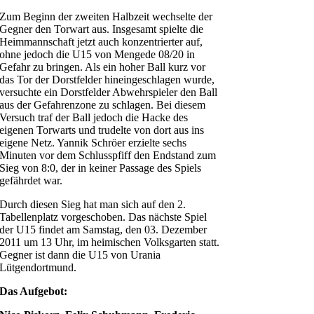
Zum Beginn der zweiten Halbzeit wechselte der
Gegner den Torwart aus. Insgesamt spielte die
Heimmannschaft jetzt auch konzentrierter auf,
ohne jedoch die U15 von Mengede 08/20 in
Gefahr zu bringen. Als ein hoher Ball kurz vor
das Tor der Dorstfelder hineingeschlagen wurde,
versuchte ein Dorstfelder Abwehrspieler den Ball
aus der Gefahrenzone zu schlagen. Bei diesem
Versuch traf der Ball jedoch die Hacke des
eigenen Torwarts und trudelte von dort aus ins
eigene Netz. Yannik Schröer erzielte sechs
Minuten vor dem Schlusspfiff den Endstand zum
Sieg von 8:0, der in keiner Passage des Spiels
gefährdet war.
Durch diesen Sieg hat man sich auf den 2.
Tabellenplatz vorgeschoben. Das nächste Spiel
der U15 findet am Samstag, den 03. Dezember
2011 um 13 Uhr, im heimischen Volksgarten statt.
Gegner ist dann die U15 von Urania
Lütgendortmund.
Das Aufgebot: