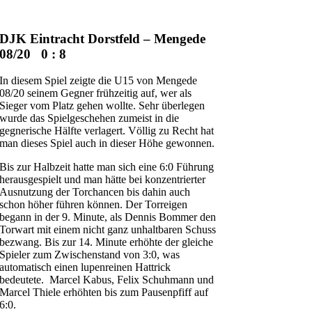
DJK Eintracht Dorstfeld – Mengede
08/20 0 : 8
In diesem Spiel zeigte die U15 von Mengede
08/20 seinem Gegner frühzeitig auf, wer als
Sieger vom Platz gehen wollte. Sehr überlegen
wurde das Spielgeschehen zumeist in die
gegnerische Hälfte verlagert. Völlig zu Recht hat
man dieses Spiel auch in dieser Höhe gewonnen.
Bis zur Halbzeit hatte man sich eine 6:0 Führung
herausgespielt und man hätte bei konzentrierter
Ausnutzung der Torchancen bis dahin auch
schon höher führen können. Der Torreigen
begann in der 9. Minute, als Dennis Bommer den
Torwart mit einem nicht ganz unhaltbaren Schuss
bezwang. Bis zur 14. Minute erhöhte der gleiche
Spieler zum Zwischenstand von 3:0, was
automatisch einen lupenreinen Hattrick
bedeutete. Marcel Kabus, Felix Schuhmann und
Marcel Thiele erhöhten bis zum Pausenpfiff auf
6:0.