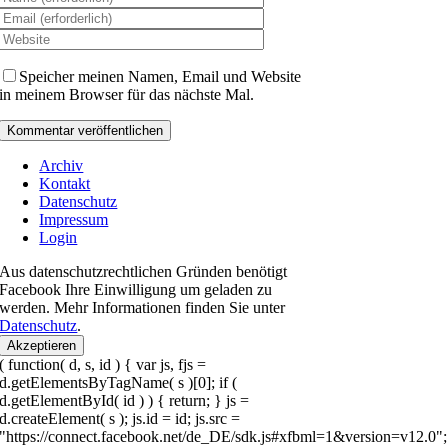
Speicher meinen Namen, Email und Website
in meinem Browser für das nächste Mal.
Archiv
Kontakt
Datenschutz
Impressum
Login
Aus datenschutzrechtlichen Gründen benötigt
Facebook Ihre Einwilligung um geladen zu
werden. Mehr Informationen finden Sie unter
Datenschutz
.
Akzeptieren
( function( d, s, id ) { var js, fjs =
d.getElementsByTagName( s )[0]; if (
d.getElementById( id ) ) { return; } js =
d.createElement( s ); js.id = id; js.src =
"https://connect.facebook.net/de_DE/sdk.js#xfbml=1&version=v12.0";