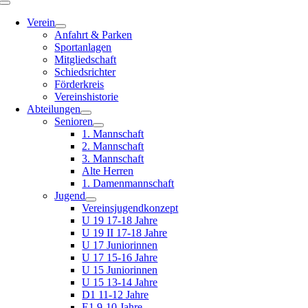
Toggle
Navigation
Verein
Anfahrt & Parken
Sportanlagen
Mitgliedschaft
Schiedsrichter
Förderkreis
Vereinshistorie
Abteilungen
Senioren
1. Mannschaft
2. Mannschaft
3. Mannschaft
Alte Herren
1. Damenmannschaft
Jugend
Vereinsjugendkonzept
U 19 17-18 Jahre
U 19 II 17-18 Jahre
U 17 Juniorinnen
U 17 15-16 Jahre
U 15 Juniorinnen
U 15 13-14 Jahre
D1 11-12 Jahre
E1 9-10 Jahre