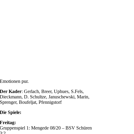
Emotionen pur.
Der Kader
: Gerlach, Breer, Uphues, S.Fels,
Dieckmann, D. Schultze, Januschewski, Marin,
Sprenger, Boufeljat, Pfennigstorf
Die Spiele:
Freitag:
Gruppenspiel 1: Mengede 08/20 – BSV Schüren
3:2