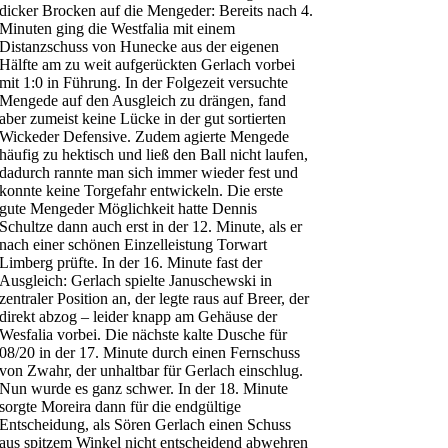
dicker Brocken auf die Mengeder: Bereits nach 4.
Minuten ging die Westfalia mit einem
Distanzschuss von Hunecke aus der eigenen
Hälfte am zu weit aufgerückten Gerlach vorbei
mit 1:0 in Führung. In der Folgezeit versuchte
Mengede auf den Ausgleich zu drängen, fand
aber zumeist keine Lücke in der gut sortierten
Wickeder Defensive. Zudem agierte Mengede
häufig zu hektisch und ließ den Ball nicht laufen,
dadurch rannte man sich immer wieder fest und
konnte keine Torgefahr entwickeln. Die erste
gute Mengeder Möglichkeit hatte Dennis
Schultze dann auch erst in der 12. Minute, als er
nach einer schönen Einzelleistung Torwart
Limberg prüfte. In der 16. Minute fast der
Ausgleich: Gerlach spielte Januschewski in
zentraler Position an, der legte raus auf Breer, der
direkt abzog – leider knapp am Gehäuse der
Wesfalia vorbei. Die nächste kalte Dusche für
08/20 in der 17. Minute durch einen Fernschuss
von Zwahr, der unhaltbar für Gerlach einschlug.
Nun wurde es ganz schwer. In der 18. Minute
sorgte Moreira dann für die endgültige
Entscheidung, als Sören Gerlach einen Schuss
aus spitzem Winkel nicht entscheidend abwehren