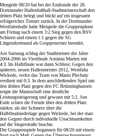
Mengede 08/20 hat bei der Endrunde der 28.
Dortmunder Hallenfußball-Stadtmeisterschaft den
dritten Platz belegt und blickt auf ein insgesamt
erfolgreiches Turnier zurück. In der Dortmunder
Westfalenhalle hatte Mengede die Gruppenphase
am Freitag nach einem 3:2 Sieg gegen den BSV
Schüren und einem 1:1 gegen die SG
Lütgendortmund als Gruppenerster beendet.
Am Samstag schlug der Stadtmeister der Jahre
2004-2006 im Viertfinale Arminia Marten mit
4:3. Im Halbfinale war dann Schluss: Gegen den
späteren, neuen Hallenmeister 2012, Westfalia
Wickede, verlor das Team von Mario Plechaty
verdient mit 0:3. In dem anschließenden Spiel um
den dritten Platz gegen den FC Brünninghausen
zeigte die Mannschaft eine deutliche
Leistungssteigerung und gewann mit 5:2. Am
Ende schien die Freude über den dritten Platz
stärker, als der Schmerz über die
Halbfinalniederlage gegen Wickede, bei der man
den Gegner durch individuelle Unachtsamkeiten
auf die Siegerstraße brachte.
Die Gruppenspiele begannen für 08/20 mit einem
Start nach Maß: Gegen das Überraschungsteam