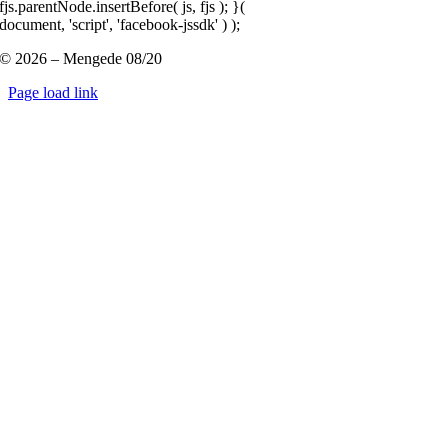
fjs.parentNode.insertBefore( js, fjs ); }(
document, 'script', 'facebook-jssdk' ) );
© 2026 – Mengede 08/20
Page load link
Nach
oben