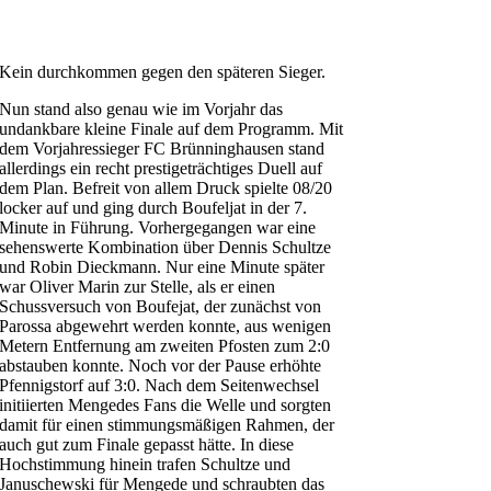
Kein durchkommen gegen den späteren Sieger.
Nun stand also genau wie im Vorjahr das
undankbare kleine Finale auf dem Programm. Mit
dem Vorjahressieger FC Brünninghausen stand
allerdings ein recht prestigeträchtiges Duell auf
dem Plan. Befreit von allem Druck spielte 08/20
locker auf und ging durch Boufeljat in der 7.
Minute in Führung. Vorhergegangen war eine
sehenswerte Kombination über Dennis Schultze
und Robin Dieckmann. Nur eine Minute später
war Oliver Marin zur Stelle, als er einen
Schussversuch von Boufejat, der zunächst von
Parossa abgewehrt werden konnte, aus wenigen
Metern Entfernung am zweiten Pfosten zum 2:0
abstauben konnte. Noch vor der Pause erhöhte
Pfennigstorf auf 3:0. Nach dem Seitenwechsel
initiierten Mengedes Fans die Welle und sorgten
damit für einen stimmungsmäßigen Rahmen, der
auch gut zum Finale gepasst hätte. In diese
Hochstimmung hinein trafen Schultze und
Januschewski für Mengede und schraubten das