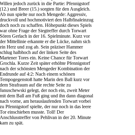
Willen jedoch zurück in die Partie: Pfennigstorf
(12.) und Breer (15.) sorgten für den Ausgleich.
Ab nun spielte nur noch Mengede: Aggressiv,
druckvoll und hochmotiviert den Halbfinaleinzug
doch noch zu schaffen. Höhepunkt dieses Spiels
war ohne Frage der Siegtreffer durch Torwart
Sören Gerlach in der 16. Spielminute. Kurz vor
der Mittellinie erkannte er die Lücke, nahm sich
ein Herz und zog ab. Sein präziser Hammer
schlug halbhoch auf der linken Seite des
Martener Tores ein. Keine Chance für Torwart
Grochla. Kurze Zeit später erhöhte Pfennigstorf
nach der schönsten Mengeder Kombination der
Endrunde auf 4:2: Nach einem schönen
Tempogegenstoß hatte Marin den Ball kurz vor
dem Strafraum auf die rechte Seite zu
Januschewski gelegt, der noch ein, zweit Meter
mit dem Ball am Fuß ging und ihn dann diagonal
nach vorne, am herauslaufenden Torwart vorbei
zu Pfennigstorf spielte, der nur noch in das leere
Tor einschieben musste. Toll! Der
Anschlusstreffer von Pehlivan in der 20. Minute
kam zu spät.