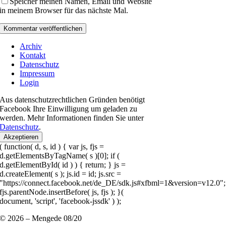
Speicher meinen Namen, Email und Website
in meinem Browser für das nächste Mal.
Archiv
Kontakt
Datenschutz
Impressum
Login
Aus datenschutzrechtlichen Gründen benötigt
Facebook Ihre Einwilligung um geladen zu
werden. Mehr Informationen finden Sie unter
Datenschutz
.
Akzeptieren
( function( d, s, id ) { var js, fjs =
d.getElementsByTagName( s )[0]; if (
d.getElementById( id ) ) { return; } js =
d.createElement( s ); js.id = id; js.src =
"https://connect.facebook.net/de_DE/sdk.js#xfbml=1&version=v12.0";
fjs.parentNode.insertBefore( js, fjs ); }(
document, 'script', 'facebook-jssdk' ) );
© 2026 – Mengede 08/20