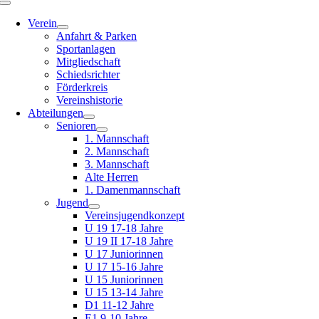
Toggle
Navigation
Verein
Anfahrt & Parken
Sportanlagen
Mitgliedschaft
Schiedsrichter
Förderkreis
Vereinshistorie
Abteilungen
Senioren
1. Mannschaft
2. Mannschaft
3. Mannschaft
Alte Herren
1. Damenmannschaft
Jugend
Vereinsjugendkonzept
U 19 17-18 Jahre
U 19 II 17-18 Jahre
U 17 Juniorinnen
U 17 15-16 Jahre
U 15 Juniorinnen
U 15 13-14 Jahre
D1 11-12 Jahre
E1 9-10 Jahre