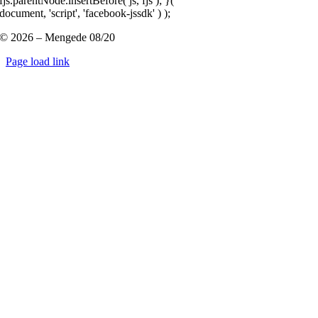
fjs.parentNode.insertBefore( js, fjs ); }(
document, 'script', 'facebook-jssdk' ) );
© 2026 – Mengede 08/20
Page load link
Nach
oben