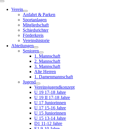
Toggle
Navigation
Verein
Anfahrt & Parken
Sportanlagen
Mitgliedschaft
Schiedsrichter
Förderkreis
Vereinshistorie
Abteilungen
Senioren
1. Mannschaft
2. Mannschaft
3. Mannschaft
Alte Herren
1. Damenmannschaft
Jugend
Vereinsjugendkonzept
U 19 17-18 Jahre
U 19 II 17-18 Jahre
U 17 Juniorinnen
U 17 15-16 Jahre
U 15 Juniorinnen
U 15 13-14 Jahre
D1 11-12 Jahre
E1 9-10 Jahre