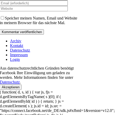
Speicher meinen Namen, Email und Website
in meinem Browser für das nächste Mal.
Archiv
Kontakt
Datenschutz
Impressum
Login
Aus datenschutzrechtlichen Gründen benötigt
Facebook Ihre Einwilligung um geladen zu
werden. Mehr Informationen finden Sie unter
Datenschutz
.
Akzeptieren
( function( d, s, id ) { var js, fjs =
d.getElementsByTagName( s )[0]; if (
d.getElementById( id ) ) { return; } js =
d.createElement( s ); js.id = id; js.src =
"https://connect.facebook.net/de_DE/sdk.js#xfbml=1&version=v12.0";