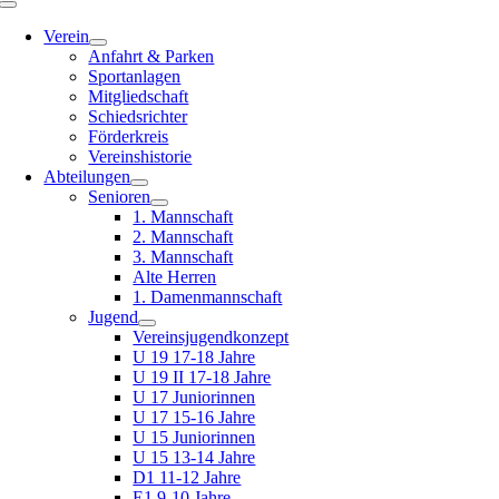
Toggle
Navigation
Verein
Anfahrt & Parken
Sportanlagen
Mitgliedschaft
Schiedsrichter
Förderkreis
Vereinshistorie
Abteilungen
Senioren
1. Mannschaft
2. Mannschaft
3. Mannschaft
Alte Herren
1. Damenmannschaft
Jugend
Vereinsjugendkonzept
U 19 17-18 Jahre
U 19 II 17-18 Jahre
U 17 Juniorinnen
U 17 15-16 Jahre
U 15 Juniorinnen
U 15 13-14 Jahre
D1 11-12 Jahre
E1 9-10 Jahre