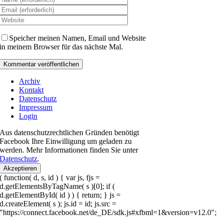
Speicher meinen Namen, Email und Website
in meinem Browser für das nächste Mal.
Archiv
Kontakt
Datenschutz
Impressum
Login
Aus datenschutzrechtlichen Gründen benötigt
Facebook Ihre Einwilligung um geladen zu
werden. Mehr Informationen finden Sie unter
Datenschutz
.
Akzeptieren
( function( d, s, id ) { var js, fjs =
d.getElementsByTagName( s )[0]; if (
d.getElementById( id ) ) { return; } js =
d.createElement( s ); js.id = id; js.src =
"https://connect.facebook.net/de_DE/sdk.js#xfbml=1&version=v12.0";