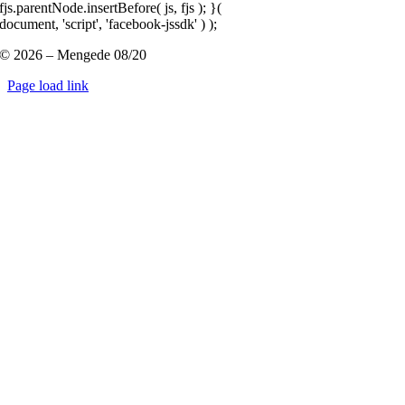
fjs.parentNode.insertBefore( js, fjs ); }(
document, 'script', 'facebook-jssdk' ) );
© 2026 – Mengede 08/20
Page load link
Nach
oben