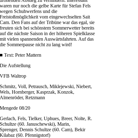
drohenden Abstieg zu verhindern. Interessant
waren nur noch die gelbe Karte für Stefan Fels
wegen Schuhwerfens und die
Freistoßmöglichkeit vom eingewechselten Sait
Cam. Den Fans auf der Tribüne war das egal, sie
freuten sich bei schönstem Sommerwetter bereits
auf die nächste Saison in der höheren Spielklasse
mit vielen spannenden Auswärtsfahrten. Auf das
die Sommerpause nicht zu lang wird!
■ Text: Peter Mattern
Die Aufstellung
VFB Waltrop
Schmitz, Voll, Petrausch, Miklejewski, Niebert,
Wels, Hornberger, Kasprzak, Konzok,
Almenröder, Retzmann
Mengede 08/20
Gerlach, Fels, Tielker, Uphues, Breer, Nolte, R.
Schultze (60. Januschewski), Marin,
Sprenger, Dennis Schultze (60. Cam), Bekir
Kilabaz (60. Pfennigstorf)