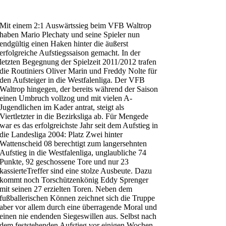
Mit einem 2:1 Auswärtssieg beim VFB Waltrop
haben Mario Plechaty und seine Spieler nun
endgültig einen Haken hinter die äußerst
erfolgreiche Aufstiegssaison gemacht. In der
letzten Begegnung der Spielzeit 2011/2012 trafen
die Routiniers Oliver Marin und Freddy Nolte für
den Aufsteiger in die Westfalenliga. Der VFB
Waltrop hingegen, der bereits während der Saison
einen Umbruch vollzog und mit vielen A-
Jugendlichen im Kader antrat, steigt als
Viertletzter in die Bezirksliga ab.
Für Mengede
war es das erfolgreichste Jahr seit dem Aufstieg in
die Landesliga 2004: Platz Zwei hinter
Wattenscheid 08 berechtigt zum langersehnten
Aufstieg in die Westfalenliga, unglaubliche 74
Punkte, 92 geschossene Tore und nur 23
kassierteTreffer sind eine stolze Ausbeute. Dazu
kommt noch Torschützenkönig Eddy Sprenger
mit seinen 27 erzielten Toren. Neben dem
fußballerischen Können zeichnet sich die Truppe
aber vor allem durch eine überragende Moral und
einen nie endenden Siegeswillen aus. Selbst nach
dem feststehenden Aufstieg vor einigen Wochen