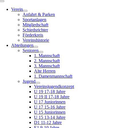
Toggle
Navigation
Verein
Anfahrt & Parken
Sportanlagen
Mitgliedschaft
Schiedsrichter
Förderkreis
Vereinshistorie
Abteilungen
Senioren
1. Mannschaft
2. Mannschaft
3. Mannschaft
Alte Herren
1. Damenmannschaft
Jugend
Vereinsjugendkonzept
U 19 17-18 Jahre
U 19 II 17-18 Jahre
U 17 Juniorinnen
U 17 15-16 Jahre
U 15 Juniorinnen
U 15 13-14 Jahre
D1 11-12 Jahre
E1 9-10 Jahre