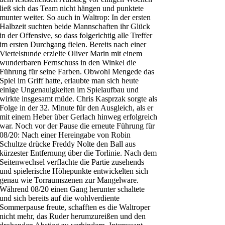
ließ sich das Team nicht hängen und punktete
munter weiter. So auch in Waltrop: In der ersten
Halbzeit suchten beide Mannschaften ihr Glück
in der Offensive, so dass folgerichtig alle Treffer
im ersten Durchgang fielen. Bereits nach einer
Viertelstunde erzielte Oliver Marin mit einem
wunderbaren Fernschuss in den Winkel die
Führung für seine Farben. Obwohl Mengede das
Spiel im Griff hatte, erlaubte man sich heute
einige Ungenauigkeiten im Spielaufbau und
wirkte insgesamt müde. Chris Kasprzak sorgte als
Folge in der 32. Minute für den Ausgleich, als er
mit einem Heber über Gerlach hinweg erfolgreich
war. Noch vor der Pause die erneute Führung für
08/20: Nach einer Hereingabe von Robin
Schultze drücke Freddy Nolte den Ball aus
kürzester Entfernung über die Torlinie. Nach dem
Seitenwechsel verflachte die Partie zusehends
und spielerische Höhepunkte entwickelten sich
genau wie Torraumszenen zur Mangelware.
Während 08/20 einen Gang herunter schaltete
und sich bereits auf die wohlverdiente
Sommerpause freute, schafften es die Waltroper
nicht mehr, das Ruder herumzureißen und den