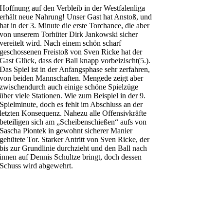
Hoffnung auf den Verbleib in der Westfalenliga
erhält neue Nahrung! Unser Gast hat Anstoß, und
hat in der 3. Minute die erste Torchance, die aber
von unserem Torhüter Dirk Jankowski sicher
vereitelt wird. Nach einem schön scharf
geschossenen Freistoß von Sven Ricke hat der
Gast Glück, dass der Ball knapp vorbeizischt(5.).
Das Spiel ist in der Anfangsphase sehr zerfahren,
von beiden Mannschaften. Mengede zeigt aber
zwischendurch auch einige schöne Spielzüge
über viele Stationen. Wie zum Beispiel in der 9.
Spielminute, doch es fehlt im Abschluss an der
letzten Konsequenz. Nahezu alle Offensivkräfte
beteiligen sich am „Scheibenschießen“ aufs von
Sascha Piontek in gewohnt sicherer Manier
gehütete Tor. Starker Antritt von Sven Ricke, der
bis zur Grundlinie durchzieht und den Ball nach
innen auf Dennis Schultze bringt, doch dessen
Schuss wird abgewehrt.