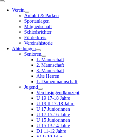
Toggle
Navigation
Verein
Anfahrt & Parken
Sportanlagen
Mitgliedschaft
Schiedsrichter
Förderkreis
Vereinshistorie
Abteilungen
Senioren
1. Mannschaft
2. Mannschaft
3. Mannschaft
Alte Herren
1. Damenmannschaft
Jugend
Vereinsjugendkonzept
U 19 17-18 Jahre
U 19 II 17-18 Jahre
U 17 Juniorinnen
U 17 15-16 Jahre
U 15 Juniorinnen
U 15 13-14 Jahre
D1 11-12 Jahre
E1 9-10 Jahre