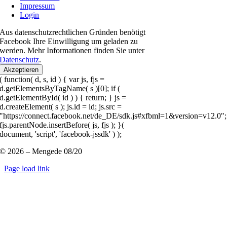
Impressum
Login
Aus datenschutzrechtlichen Gründen benötigt
Facebook Ihre Einwilligung um geladen zu
werden. Mehr Informationen finden Sie unter
Datenschutz
.
Akzeptieren
( function( d, s, id ) { var js, fjs =
d.getElementsByTagName( s )[0]; if (
d.getElementById( id ) ) { return; } js =
d.createElement( s ); js.id = id; js.src =
"https://connect.facebook.net/de_DE/sdk.js#xfbml=1&version=v12.0";
fjs.parentNode.insertBefore( js, fjs ); }(
document, 'script', 'facebook-jssdk' ) );
© 2026 – Mengede 08/20
Page load link
Nach
oben