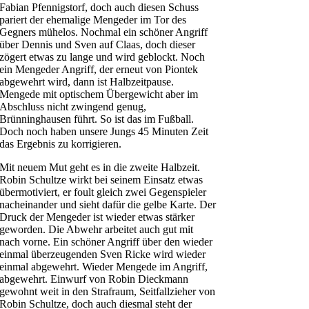
Fabian Pfennigstorf, doch auch diesen Schuss
pariert der ehemalige Mengeder im Tor des
Gegners mühelos. Nochmal ein schöner Angriff
über Dennis und Sven auf Claas, doch dieser
zögert etwas zu lange und wird geblockt. Noch
ein Mengeder Angriff, der erneut von Piontek
abgewehrt wird, dann ist Halbzeitpause.
Mengede mit optischem Übergewicht aber im
Abschluss nicht zwingend genug,
Brünninghausen führt. So ist das im Fußball.
Doch noch haben unsere Jungs 45 Minuten Zeit
das Ergebnis zu korrigieren.
Mit neuem Mut geht es in die zweite Halbzeit.
Robin Schultze wirkt bei seinem Einsatz etwas
übermotiviert, er foult gleich zwei Gegenspieler
nacheinander und sieht dafür die gelbe Karte. Der
Druck der Mengeder ist wieder etwas stärker
geworden. Die Abwehr arbeitet auch gut mit
nach vorne. Ein schöner Angriff über den wieder
einmal überzeugenden Sven Ricke wird wieder
einmal abgewehrt. Wieder Mengede im Angriff,
abgewehrt. Einwurf von Robin Dieckmann
gewohnt weit in den Strafraum, Seitfallzieher von
Robin Schultze, doch auch diesmal steht der