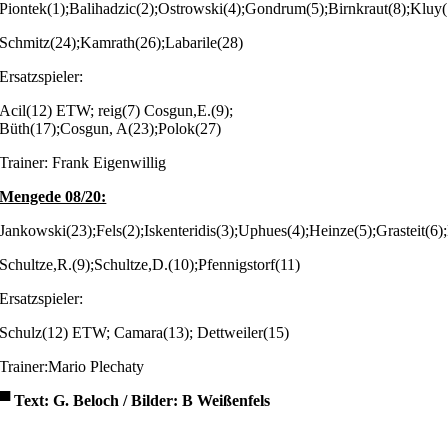
Piontek(1);Balihadzic(2);Ostrowski(4);Gondrum(5);Birnkraut(8);Kluy(
Schmitz(24);Kamrath(26);Labarile(28)
Ersatzspieler:
Acil(12) ETW; reig(7) Cosgun,E.(9);
Büth(17);Cosgun, A(23);Polok(27)
Trainer: Frank Eigenwillig
Mengede 08/20:
Jankowski(23);Fels(2);Iskenteridis(3);Uphues(4);Heinze(5);Grasteit(6
Schultze,R.(9);Schultze,D.(10);Pfennigstorf(11)
Ersatzspieler:
Schulz(12) ETW; Camara(13); Dettweiler(15)
Trainer:Mario Plechaty
▀
Text: G. Beloch / Bilder: B Weißenfels