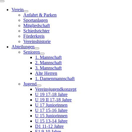
Toggle
Navigation
Verein
Anfahrt & Parken
Sportanlagen
Mitgliedschaft
Schiedsrichter
Förderkreis
Vereinshistorie
Abteilungen
Senioren
1. Mannschaft
2. Mannschaft
3. Mannschaft
Alte Herren
1. Damenmannschaft
Jugend
Vereinsjugendkonzept
U 19 17-18 Jahre
U 19 II 17-18 Jahre
U 17 Juniorinnen
U 17 15-16 Jahre
U 15 Juniorinnen
U 15 13-14 Jahre
D1 11-12 Jahre
E1 9-10 Jahre