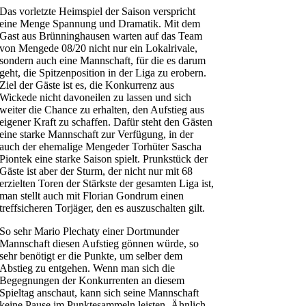
Das vorletzte Heimspiel der Saison verspricht
eine Menge Spannung und Dramatik. Mit dem
Gast aus Brünninghausen warten auf das Team
von Mengede 08/20 nicht nur ein Lokalrivale,
sondern auch eine Mannschaft, für die es darum
geht, die Spitzenposition in der Liga zu erobern.
Ziel der Gäste ist es, die Konkurrenz aus
Wickede nicht davoneilen zu lassen und sich
weiter die Chance zu erhalten, den Aufstieg aus
eigener Kraft zu schaffen. Dafür steht den Gästen
eine starke Mannschaft zur Verfügung, in der
auch der ehemalige Mengeder Torhüter Sascha
Piontek eine starke Saison spielt. Prunkstück der
Gäste ist aber der Sturm, der nicht nur mit 68
erzielten Toren der Stärkste der gesamten Liga ist,
man stellt auch mit Florian Gondrum einen
treffsicheren Torjäger, den es auszuschalten gilt.
So sehr Mario Plechaty einer Dortmunder
Mannschaft diesen Aufstieg gönnen würde, so
sehr benötigt er die Punkte, um selber dem
Abstieg zu entgehen. Wenn man sich die
Begegnungen der Konkurrenten an diesem
Spieltag anschaut, kann sich seine Mannschaft
keine Pause im Punktesammeln leisten. Ähnlich