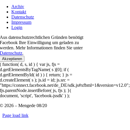
Archiv
Kontakt
Datenschutz
Impressum
Login
Aus datenschutzrechtlichen Gründen benötigt
Facebook Ihre Einwilligung um geladen zu
werden. Mehr Informationen finden Sie unter
Datenschutz
.
Akzeptieren
( function( d, s, id ) { var js, fjs =
d.getElementsByTagName( s )[0]; if (
d.getElementById( id ) ) { return; } js =
d.createElement( s ); js.id = id; js.src =
"https://connect.facebook.net/de_DE/sdk.js#xfbml=1&version=v12.0";
fjs.parentNode.insertBefore( js, fjs ); }(
document, 'script', 'facebook-jssdk' ) );
© 2026 – Mengede 08/20
Page load link
Nach
oben