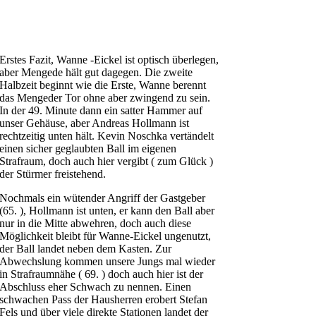
Erstes Fazit, Wanne -Eickel ist optisch überlegen,
aber Mengede hält gut dagegen. Die zweite
Halbzeit beginnt wie die Erste, Wanne berennt
das Mengeder Tor ohne aber zwingend zu sein.
In der 49. Minute dann ein satter Hammer auf
unser Gehäuse, aber Andreas Hollmann ist
rechtzeitig unten hält. Kevin Noschka vertändelt
einen sicher geglaubten Ball im eigenen
Strafraum, doch auch hier vergibt ( zum Glück )
der Stürmer freistehend.
Nochmals ein wütender Angriff der Gastgeber
(65. ), Hollmann ist unten, er kann den Ball aber
nur in die Mitte abwehren, doch auch diese
Möglichkeit bleibt für Wanne-Eickel ungenutzt,
der Ball landet neben dem Kasten. Zur
Abwechslung kommen unsere Jungs mal wieder
in Strafraumnähe ( 69. ) doch auch hier ist der
Abschluss eher Schwach zu nennen. Einen
schwachen Pass der Hausherren erobert Stefan
Fels und über viele direkte Stationen landet der