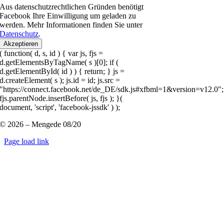
Aus datenschutzrechtlichen Gründen benötigt
Facebook Ihre Einwilligung um geladen zu
werden. Mehr Informationen finden Sie unter
Datenschutz
.
Akzeptieren
( function( d, s, id ) { var js, fjs =
d.getElementsByTagName( s )[0]; if (
d.getElementById( id ) ) { return; } js =
d.createElement( s ); js.id = id; js.src =
"https://connect.facebook.net/de_DE/sdk.js#xfbml=1&version=v12.0";
fjs.parentNode.insertBefore( js, fjs ); }(
document, 'script', 'facebook-jssdk' ) );
© 2026 – Mengede 08/20
Page load link
Nach
oben