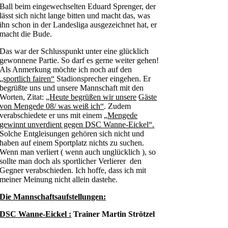
Ball beim eingewechselten Eduard Sprenger, der
lässt sich nicht lange bitten und macht das, was
ihn schon in der Landesliga ausgezeichnet hat, er
macht die Bude.
Das war der Schlusspunkt unter eine glücklich
gewonnene Partie. So darf es gerne weiter gehen!
Als Anmerkung möchte ich noch auf den
„sportlich fairen“
Stadionsprecher eingehen. Er
begrüßte uns und unsere Mannschaft mit den
Worten, Zitat:
„Heute begrüßen wir unsere
Gäste
von Mengede 08/ was weiß ich“
. Zudem
verabschiedete er uns mit einem „
Mengede
gewinnt unverdient gegen DSC Wanne-Eickel“.
Solche Entgleisungen gehören sich nicht und
haben auf einem Sportplatz nichts zu suchen.
Wenn man verliert ( wenn auch unglücklich ), so
sollte man doch als sportlicher Verlierer den
Gegner verabschieden. Ich hoffe, dass ich mit
meiner Meinung nicht allein dastehe.
Die Mannschaftsaufstellungen:
DSC Wanne-Eickel :
Trainer
Martin Strötzel