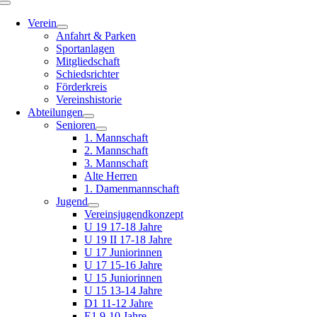
Toggle
Navigation
Verein
Anfahrt & Parken
Sportanlagen
Mitgliedschaft
Schiedsrichter
Förderkreis
Vereinshistorie
Abteilungen
Senioren
1. Mannschaft
2. Mannschaft
3. Mannschaft
Alte Herren
1. Damenmannschaft
Jugend
Vereinsjugendkonzept
U 19 17-18 Jahre
U 19 II 17-18 Jahre
U 17 Juniorinnen
U 17 15-16 Jahre
U 15 Juniorinnen
U 15 13-14 Jahre
D1 11-12 Jahre
E1 9-10 Jahre