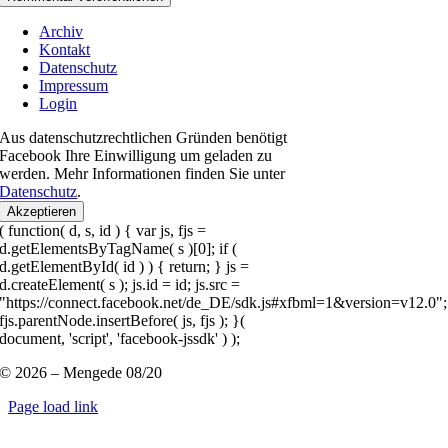
Archiv
Kontakt
Datenschutz
Impressum
Login
Aus datenschutzrechtlichen Gründen benötigt
Facebook Ihre Einwilligung um geladen zu
werden. Mehr Informationen finden Sie unter
Datenschutz
.
Akzeptieren
( function( d, s, id ) { var js, fjs =
d.getElementsByTagName( s )[0]; if (
d.getElementById( id ) ) { return; } js =
d.createElement( s ); js.id = id; js.src =
"https://connect.facebook.net/de_DE/sdk.js#xfbml=1&version=v12.0";
fjs.parentNode.insertBefore( js, fjs ); }(
document, 'script', 'facebook-jssdk' ) );
© 2026 – Mengede 08/20
Page load link
Nach
oben