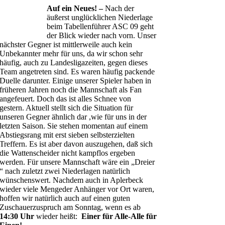
Auf ein Neues! –
Nach der
äußerst unglücklichen Niederlage
beim Tabellenführer ASC 09 geht
der Blick wieder nach vorn. Unser
nächster Gegner ist mittlerweile auch kein
Unbekannter mehr für uns, da wir schon sehr
häufig, auch zu Landesligazeiten, gegen dieses
Team angetreten sind. Es waren häufig packende
Duelle darunter. Einige unserer Spieler haben in
früheren Jahren noch die Mannschaft als Fan
angefeuert. Doch das ist alles Schnee von
gestern. Aktuell stellt sich die Situation für
unseren Gegner ähnlich dar ,wie für uns in der
letzten Saison. Sie stehen momentan auf einem
Abstiegsrang mit erst sieben selbsterzielten
Treffern. Es ist aber davon auszugehen, daß sich
die Wattenscheider nicht kampflos ergeben
werden. Für unsere Mannschaft wäre ein „Dreier
“ nach zuletzt zwei Niederlagen natürlich
wünschenswert. Nachdem auch in Aplerbeck
wieder viele Mengeder Anhänger vor Ort waren,
hoffen wir natürlich auch auf einen guten
Zuschauerzuspruch am Sonntag, wenn es ab
14:30 Uhr
wieder heißt:
Einer für Alle-Alle für