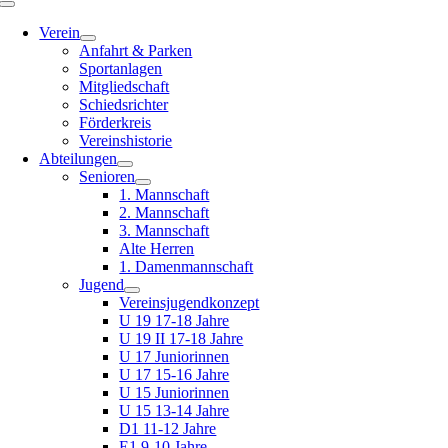
Toggle
Navigation
Verein
Anfahrt & Parken
Sportanlagen
Mitgliedschaft
Schiedsrichter
Förderkreis
Vereinshistorie
Abteilungen
Senioren
1. Mannschaft
2. Mannschaft
3. Mannschaft
Alte Herren
1. Damenmannschaft
Jugend
Vereinsjugendkonzept
U 19 17-18 Jahre
U 19 II 17-18 Jahre
U 17 Juniorinnen
U 17 15-16 Jahre
U 15 Juniorinnen
U 15 13-14 Jahre
D1 11-12 Jahre
E1 9-10 Jahre