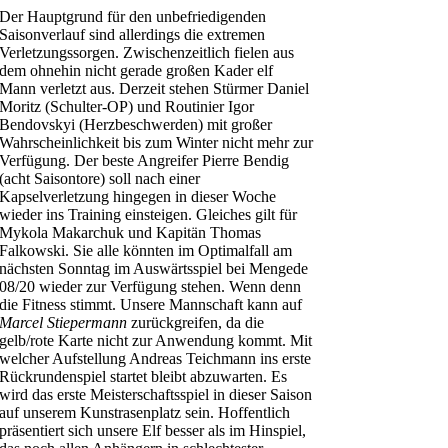
Der Hauptgrund für den unbefriedigenden
Saisonverlauf sind allerdings die extremen
Verletzungssorgen. Zwischenzeitlich fielen aus
dem ohnehin nicht gerade großen Kader elf
Mann verletzt aus. Derzeit stehen Stürmer Daniel
Moritz (Schulter-OP) und Routinier Igor
Bendovskyi (Herzbeschwerden) mit großer
Wahrscheinlichkeit bis zum Winter nicht mehr zur
Verfügung. Der beste Angreifer Pierre Bendig
(acht Saisontore) soll nach einer
Kapselverletzung hingegen in dieser Woche
wieder ins Training einsteigen. Gleiches gilt für
Mykola Makarchuk und Kapitän Thomas
Falkowski. Sie alle könnten im Optimalfall am
nächsten Sonntag im Auswärtsspiel bei Mengede
08/20 wieder zur Verfügung stehen. Wenn denn
die Fitness stimmt. Unsere Mannschaft kann auf
Marcel Stiepermann
zurückgreifen, da die
gelb/rote Karte nicht zur Anwendung kommt. Mit
welcher Aufstellung Andreas Teichmann ins erste
Rückrundenspiel startet bleibt abzuwarten. Es
wird das erste Meisterschaftsspiel in dieser Saison
auf unserem Kunstrasenplatz sein. Hoffentlich
präsentiert sich unsere Elf besser als im Hinspiel,