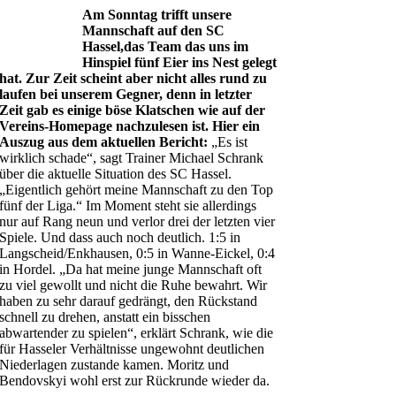
Am Sonntag trifft unsere
Mannschaft auf den SC
Hassel,das Team das uns im
Hinspiel fünf Eier ins Nest gelegt
hat. Zur Zeit scheint aber nicht alles rund zu
laufen bei unserem Gegner, denn in letzter
Zeit gab es einige böse Klatschen wie auf der
Vereins-Homepage nachzulesen ist. Hier ein
Auszug aus dem aktuellen Bericht:
„Es ist
wirklich schade“, sagt Trainer Michael Schrank
über die aktuelle Situation des SC Hassel.
„Eigentlich gehört meine Mannschaft zu den Top
fünf der Liga.“ Im Moment steht sie allerdings
nur auf Rang neun und verlor drei der letzten vier
Spiele. Und dass auch noch deutlich. 1:5 in
Langscheid/Enkhausen, 0:5 in Wanne-Eickel, 0:4
in Hordel. „Da hat meine junge Mannschaft oft
zu viel gewollt und nicht die Ruhe bewahrt. Wir
haben zu sehr darauf gedrängt, den Rückstand
schnell zu drehen, anstatt ein bisschen
abwartender zu spielen“, erklärt Schrank, wie die
für Hasseler Verhältnisse ungewohnt deutlichen
Niederlagen zustande kamen. Moritz und
Bendovskyi wohl erst zur Rückrunde wieder da.