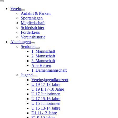
Toggle
Navigation
Verein
Anfahrt & Parken
Sportanlagen
Mitgliedschaft
Schiedsrichter
Förderkreis
Vereinshistorie
Abteilungen
Senioren
1. Mannschaft
2. Mannschaft
3. Mannschaft
Alte Herren
1. Damenmannschaft
Jugend
Vereinsjugendkonzept
U 19 17-18 Jahre
U 19 II 17-18 Jahre
U 17 Juniorinnen
U 17 15-16 Jahre
U 15 Juniorinnen
U 15 13-14 Jahre
D1 11-12 Jahre
E1 9-10 Jahre