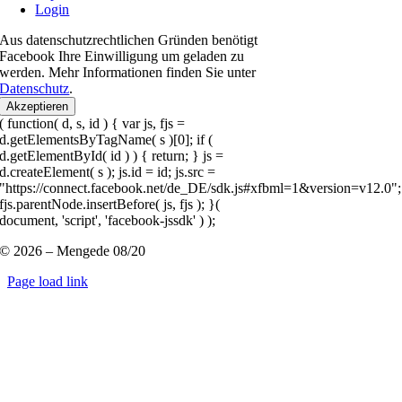
Login
Aus datenschutzrechtlichen Gründen benötigt
Facebook Ihre Einwilligung um geladen zu
werden. Mehr Informationen finden Sie unter
Datenschutz
.
Akzeptieren
( function( d, s, id ) { var js, fjs =
d.getElementsByTagName( s )[0]; if (
d.getElementById( id ) ) { return; } js =
d.createElement( s ); js.id = id; js.src =
"https://connect.facebook.net/de_DE/sdk.js#xfbml=1&version=v12.0";
fjs.parentNode.insertBefore( js, fjs ); }(
document, 'script', 'facebook-jssdk' ) );
© 2026 – Mengede 08/20
Page load link
Nach
oben