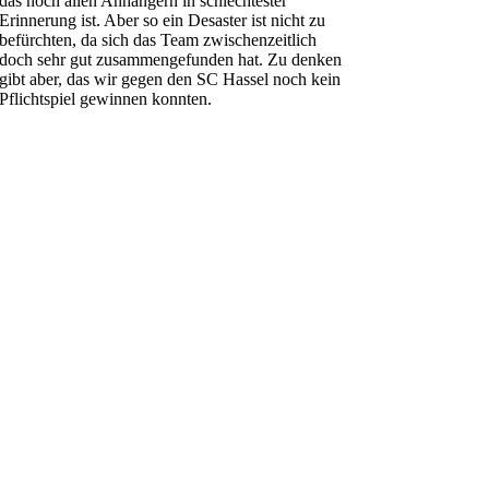
das noch allen Anhängern in schlechtester
Erinnerung ist. Aber so ein Desaster ist nicht zu
befürchten, da sich das Team zwischenzeitlich
doch sehr gut zusammengefunden hat. Zu denken
gibt aber, das wir gegen den SC Hassel noch kein
Pflichtspiel gewinnen konnten.