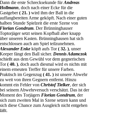
Dann die erste Schrecksekunde für
Andreas
Hollmann
, doch nach einer Ecke für die
Gastgeber
( 21. )
wird ihm der Ball in die
auffangbereiten Arme geköpft. Nach einer guten
halben Stunde Spielzeit die erste Szene von
Florian Gondrum
. Der Brünninghauser
Toptorjäger setzt seinen Kopfball aber knapp
über unseren Kasten. Brünninghausen hat sich
entschlossen auch am Spiel teilzunehmen.
Alexander Enke
köpft aufs Tor
( 32. )
, unser
Keeper fängt den Ball sicher.
Dennis Adamczok
schießt aus dem Gewühl vor dem gegnerischen
Tor
( 40. )
, doch auch diesmal wird es nichts mit
einem erneuten Treffer für unsere Farben.
Praktisch im Gegenzug
( 41. )
ist unsere Abwehr
zu weit von ihren Gegnern entfernt. Hinzu
kommt ein Fehler von
Christof Tielker
, der sich
bei seinem Abwehrversuch verschätzt. Das ist der
Moment des Torjägers
Florian Gondrum
, der
sich zum zweiten Mal in Szene setzen kann und
sich diese Chance zum Ausgleich nicht entgehen
läßt.