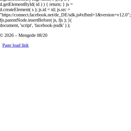
d.getElementById( id ) ) { return; } js =
d.createElement( s ); js.id = id; js.src =
"https://connect.facebook.net/de_DE/sdk.js#xfbml=1&version=v12.0";
fjs.parentNode.insertBefore( js, fjs ); }(
document, 'script', 'facebook-jssdk' ) );
© 2026 – Mengede 08/20
Page load link
Nach
oben