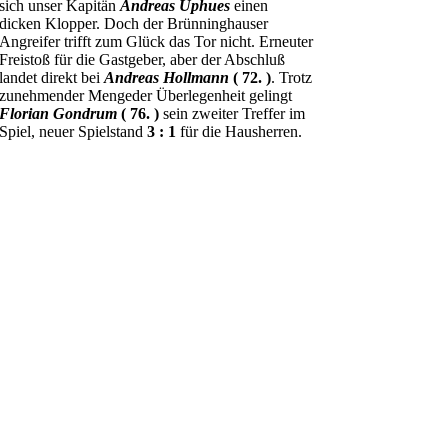
sich unser Kapitän
Andreas Uphues
einen
dicken Klopper. Doch der Brünninghauser
Angreifer trifft zum Glück das Tor nicht. Erneuter
Freistoß für die Gastgeber, aber der Abschluß
landet direkt bei
Andreas Hollmann
( 72. )
. Trotz
zunehmender Mengeder Überlegenheit gelingt
Florian Gondrum
( 76. )
sein zweiter Treffer im
Spiel, neuer Spielstand
3 : 1
für die Hausherren.