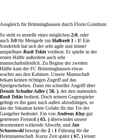
Ausgleich für Brünninghausen durch Florin Gondrum
So steht es anstelle eines möglichen
2:0
, oder
auch
3:0
für Mengede zur
Halbzeit 1 : 1
! Ein
Sonderlob hat sich der sehr agile und immer
anspielbare
Rasit Tekin
verdient. Er spielte in der
ersten Hälfte außerdem auch sehr
mannschaftsdienlich. Zu Beginn der zweiten
Hälfte kam der FC Brünninghausen etwas
wacher aus den Kabinen. Unsere Mannschaft
bekam keinen richtigen Zugriff auf das
Spielgeschehen. Dann ein schneller Angriff über
Dennis Schultze Adler
( 58. )
, der den startenden
Rasit Tekin
bedient. Doch seinem Gegenspieler
gelingt es ihn ganz nach außen abzudrängen, so
das die Situation keine Gefahr für das Tor der
Gastgeber bedeutet. Ein von
Andreas
Kluy
gut
getretener Freistoß
( 65. )
überwindet unsere
desorientiert wirkende Abwehr, und
Jan
Schurawski
besorgt die
2 : 1
Führung für die
Heimmannschaft. Kurze Zeit später
( 67. )
leistet