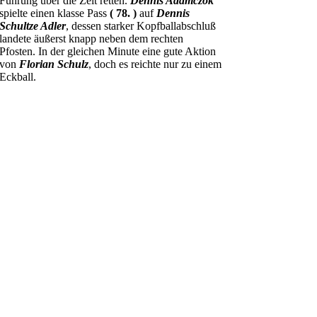
Führung über die Zeit retten.
Dennis Adamczok
spielte einen klasse Pass
( 78. )
auf
Dennis
Schultze Adler
, dessen starker Kopfballabschluß
landete äußerst knapp neben dem rechten
Pfosten. In der gleichen Minute eine gute Aktion
von
Florian Schulz
, doch es reichte nur zu einem
Eckball.