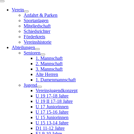
Toggle
Navigation
Verein
Anfahrt & Parken
Sportanlagen
Mitgliedschaft
Schiedsrichter
Förderkreis
Vereinshistorie
Abteilungen
Senioren
1. Mannschaft
2. Mannschaft
3. Mannschaft
Alte Herren
1. Damenmannschaft
Jugend
Vereinsjugendkonzept
U 19 17-18 Jahre
U 19 II 17-18 Jahre
U 17 Juniorinnen
U 17 15-16 Jahre
U 15 Juniorinnen
U 15 13-14 Jahre
D1 11-12 Jahre
E1 9-10 Jahre