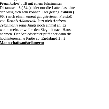
Pfennigstorf
trifft mit einem fulminanten
Distanzschuß
( 84. )
leider nur die Latte, das hätte
der Ausgleich sein können. Der gelang
Fabian
(
90. )
nach einem erneut gut getretenen Freistoß
von
Dennis Adamczok.
Jetzt trieb
Andreas
Teichmann
seine Jungs noch einmal an. Er
wollte mehr, er wollte den Sieg mit nach Hause
nehmen. Der Schiedsrichter pfiff aber dann die
hochinteressante Partie ab.
Endstand 3 : 3
Mannschaftsaufstellungen: