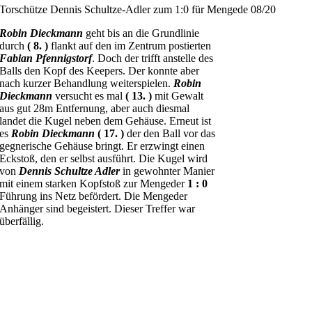
Torschütze Dennis Schultze-Adler zum 1:0 für Mengede 08/20
Robin Dieckmann
geht bis an die Grundlinie
durch
( 8. )
flankt auf den im Zentrum postierten
Fabian Pfennigstorf
. Doch der trifft anstelle des
Balls den Kopf des Keepers. Der konnte aber
nach kurzer Behandlung weiterspielen.
Robin
Dieckmann
versucht es mal
( 13. )
mit Gewalt
aus gut 28m Entfernung, aber auch diesmal
landet die Kugel neben dem Gehäuse. Erneut ist
es
Robin Dieckmann
( 17. )
der den Ball vor das
gegnerische Gehäuse bringt. Er erzwingt einen
Eckstoß, den er selbst ausführt. Die Kugel wird
von
Dennis Schultze Adler
in gewohnter Manier
mit einem starken Kopfstoß zur Mengeder
1 : 0
Führung ins Netz befördert. Die Mengeder
Anhänger sind begeistert. Dieser Treffer war
überfällig.