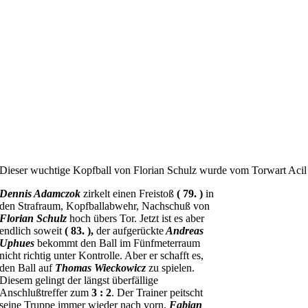
Dieser wuchtige Kopfball von Florian Schulz wurde vom Torwart Acil 
Dennis Adamczok
zirkelt einen Freistoß
(
79. )
in
den Strafraum, Kopfballabwehr, Nachschuß von
Florian Schulz
hoch übers Tor. Jetzt ist es aber
endlich soweit
( 83. ),
der aufgerückte
Andreas
Uphues
bekommt den Ball im Fünfmeterraum
nicht richtig unter Kontrolle. Aber er schafft es,
den Ball auf
Thomas Wieckowicz
zu spielen.
Diesem gelingt der längst überfällige
Anschlußtreffer zum
3 : 2
. Der Trainer peitscht
seine Truppe immer wieder nach vorn.
Fabian