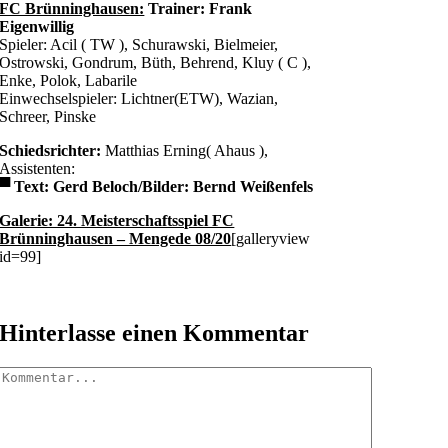
FC Brünninghausen:
Trainer: Frank
Eigenwillig
Spieler: Acil ( TW ), Schurawski, Bielmeier,
Ostrowski, Gondrum, Büth, Behrend, Kluy ( C ),
Enke, Polok, Labarile
Einwechselspieler: Lichtner(ETW), Wazian,
Schreer, Pinske
Schiedsrichter:
Matthias Erning( Ahaus ),
Assistenten:
▀ Text: Gerd Beloch/Bilder: Bernd Weißenfels
Galerie: 24. Meisterschaftsspiel FC
Brünninghausen – Mengede 08/20
[galleryview
id=99]
Hinterlasse einen Kommentar
Kommentar