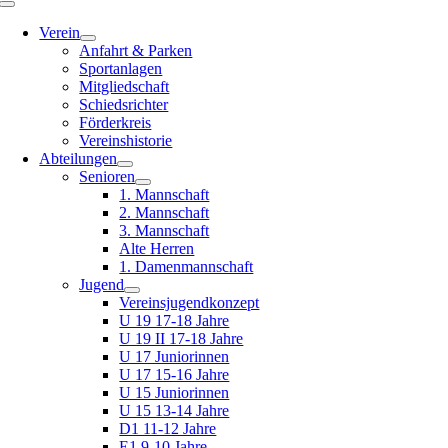
Toggle
Navigation
Verein
Anfahrt & Parken
Sportanlagen
Mitgliedschaft
Schiedsrichter
Förderkreis
Vereinshistorie
Abteilungen
Senioren
1. Mannschaft
2. Mannschaft
3. Mannschaft
Alte Herren
1. Damenmannschaft
Jugend
Vereinsjugendkonzept
U 19 17-18 Jahre
U 19 II 17-18 Jahre
U 17 Juniorinnen
U 17 15-16 Jahre
U 15 Juniorinnen
U 15 13-14 Jahre
D1 11-12 Jahre
E1 9-10 Jahre