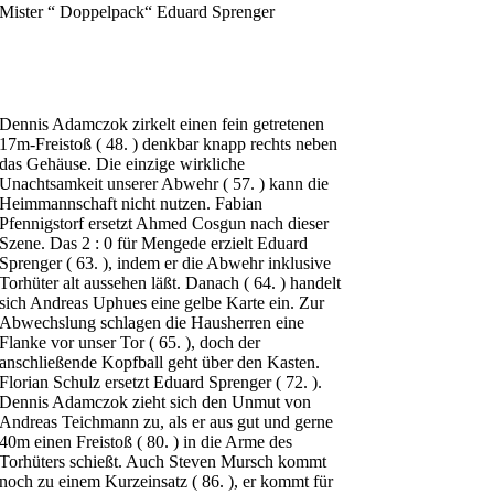
Mister “ Doppelpack“ Eduard Sprenger
Dennis Adamczok zirkelt einen fein getretenen
17m-Freistoß ( 48. ) denkbar knapp rechts neben
das Gehäuse. Die einzige wirkliche
Unachtsamkeit unserer Abwehr ( 57. ) kann die
Heimmannschaft nicht nutzen. Fabian
Pfennigstorf ersetzt Ahmed Cosgun nach dieser
Szene. Das 2 : 0 für Mengede erzielt Eduard
Sprenger ( 63. ), indem er die Abwehr inklusive
Torhüter alt aussehen läßt. Danach ( 64. ) handelt
sich Andreas Uphues eine gelbe Karte ein. Zur
Abwechslung schlagen die Hausherren eine
Flanke vor unser Tor ( 65. ), doch der
anschließende Kopfball geht über den Kasten.
Florian Schulz ersetzt Eduard Sprenger ( 72. ).
Dennis Adamczok zieht sich den Unmut von
Andreas Teichmann zu, als er aus gut und gerne
40m einen Freistoß ( 80. ) in die Arme des
Torhüters schießt. Auch Steven Mursch kommt
noch zu einem Kurzeinsatz ( 86. ), er kommt für