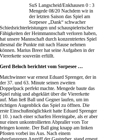
SuS Langscheid/Enkhausen 0 : 3
Mengede 0ß/20 Nachdem wir in
der letzten Saison das Spiel am
Sorpesee „Dank“ schwacher
Schiedsrichterleistungen und schauspielerischer
Fähigkeiten der Heimmannschaft verloren haben,
hat unsere Mannschaft durch konzentriertes Spiel
diesmal die Punkte mit nach Hause nehmen
können. Marius Breer hat seine Aufgaben in der
Viererkette souverän erfüllt.
Gerd Beloch berichtet vom Sorpesee …
Matchwinner war erneut Eduard Sprenger, der in
der 37. und 63. Minute seinen zweiten
Doppelpack perfekt machte. Mengede baute das
Spiel ruhig und abgeklärt über die Viererkette
auf. Man ließ Ball und Gegner laufen, um im
richtigen Augenblick das Spiel zu öffnen. Die
erste Einschußmöglichkeit hatte Eduard Sprenger
( 10. ) nach einer scharfen Hereingabe, als er aber
nur einen unkontrollierten Abpraller vors Tor
bringen konnte. Der Ball ging knapp am linken
Pfosten vorbei ins Aus. Nach einem
abgefangenen Angriff der Gastgeber, stand erneut