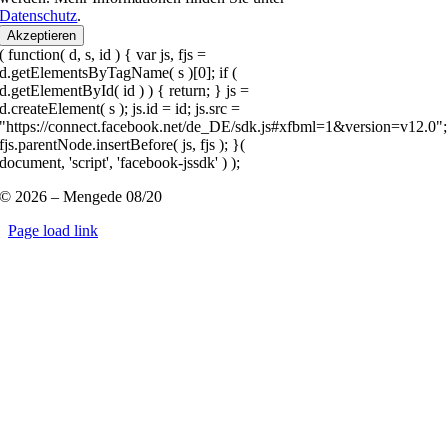
Datenschutz
.
Akzeptieren
( function( d, s, id ) { var js, fjs =
d.getElementsByTagName( s )[0]; if (
d.getElementById( id ) ) { return; } js =
d.createElement( s ); js.id = id; js.src =
"https://connect.facebook.net/de_DE/sdk.js#xfbml=1&version=v12.0";
fjs.parentNode.insertBefore( js, fjs ); }(
document, 'script', 'facebook-jssdk' ) );
© 2026 – Mengede 08/20
Page load link
Nach
oben