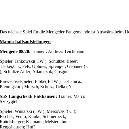
Das nächste Spiel für die Mengeder Fangemeinde ist Auswärts beim
Mannschaftsaufstellungen
Mengede 08/20:
Trainer : Andreas Teichmann
Spieler: Jankowski( TW ); Schultze; Breer;
Tielker,Ch.; Fels; Uphues; Sprenger; Gebauer ( C
); Schultze Adler; Adamczok; Cosgun
Einwechselspieler: Fibbe( ETW ); Jashanica.;
Pfennigstorf; Mursch; Schulz; Tielker,Y.
SuS Langscheid/ Enkhausen:
Trainer: Marco
Szczygiel
Spieler: Winiarski (TW ); Mersovski ( C );
Fischer; Vento; Kauke; Schmerbeck;
Rattelsberger; Klamann; Meisterjahn;
Rengshausen; Huff