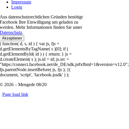
Impressum
Login
Aus datenschutzrechtlichen Gründen benötigt
Facebook Ihre Einwilligung um geladen zu
werden. Mehr Informationen finden Sie unter
Datenschutz
.
Akzeptieren
( function( d, s, id ) { var js, fjs =
d.getElementsByTagName( s )[0]; if (
d.getElementById( id ) ) { return; } js =
d.createElement( s ); js.id = id; js.src =
"https://connect.facebook.net/de_DE/sdk.js#xfbml=1&version=v12.0";
fjs.parentNode.insertBefore( js, fjs ); }(
document, 'script', 'facebook-jssdk' ) );
© 2026 – Mengede 08/20
Page load link
Nach
oben