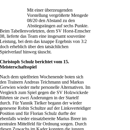
Mit einer überzeugenden
Vorstellung vergrößerte Mengede
08/20 den Abstand zu den
Abstiegsrängen auf sechs Punkte.
Beim Tabellenvorletzten, dem SV Horst-Emscher
08, lieferte das Team eine insgesamt souveräne
Leistung, bei dem das knappe Ergebnis von 3:2
doch erheblich über den tatsächlichen
Spielverlauf hinweg täuscht.
Christoph Schulz berichtet vom 15.
Meisterschaftsspiel
Nach dem spielfreien Wochenende boten sich
den Trainern Andreas Teichmann und Markus
Gerwien wieder mehr personelle Alternativen. Im
Vergleich zum Spiel gegen die SV Holzwickede
führten sie zwei Änderungen in der Startelf
durch. Für Yannik Tielker begann der wieder
genesene Robin Schultze auf der Linksverteidiger
Position und für Florian Schulz durfte der
ebenfalls wieder einsatzbereite Marius Breer im
zentralen Mittelfeld für Ordnung sorgen. Durch
diesen Zuwachs im Kader konnten die jungen