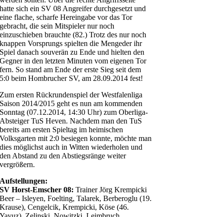
hatte sich ein SV 08 Angreifer durchgesetzt und
eine flache, scharfe Hereingabe vor das Tor
gebracht, die sein Mitspieler nur noch
einzuschieben brauchte (82.) Trotz des nur noch
knappen Vorsprungs spielten die Mengeder ihr
Spiel danach souverän zu Ende und hielten den
Gegner in den letzten Minuten vom eigenen Tor
fern. So stand am Ende der erste Sieg seit dem
5:0 beim Hombrucher SV, am 28.09.2014 fest!
Zum ersten Rückrundenspiel der Westfalenliga
Saison 2014/2015 geht es nun am kommenden
Sonntag (07.12.2014, 14:30 Uhr) zum Oberliga-
Absteiger TuS Heven. Nachdem man den TuS
bereits am ersten Spieltag im heimischen
Volksgarten mit 2:0 besiegen konnte, möchte man
dies möglichst auch in Witten wiederholen und
den Abstand zu den Abstiegsränge weiter
vergrößern.
Aufstellungen:
SV Horst-Emscher 08:
Trainer Jörg Krempicki
Beer – Isleyen, Foelting, Talarek, Berberoglu (19.
Krause), Cengelcik, Krempicki, Köse (46.
Yavuz), Zelinski, Nowitzki, Leimbruch