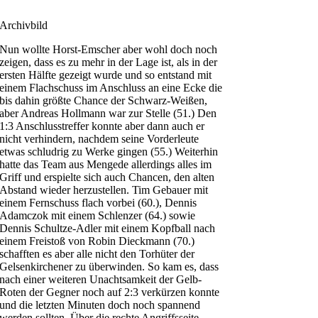
Archivbild
Nun wollte Horst-Emscher aber wohl doch noch
zeigen, dass es zu mehr in der Lage ist, als in der
ersten Hälfte gezeigt wurde und so entstand mit
einem Flachschuss im Anschluss an eine Ecke die
bis dahin größte Chance der Schwarz-Weißen,
aber Andreas Hollmann war zur Stelle (51.) Den
1:3 Anschlusstreffer konnte aber dann auch er
nicht verhindern, nachdem seine Vorderleute
etwas schludrig zu Werke gingen (55.) Weiterhin
hatte das Team aus Mengede allerdings alles im
Griff und erspielte sich auch Chancen, den alten
Abstand wieder herzustellen. Tim Gebauer mit
einem Fernschuss flach vorbei (60.), Dennis
Adamczok mit einem Schlenzer (64.) sowie
Dennis Schultze-Adler mit einem Kopfball nach
einem Freistoß von Robin Dieckmann (70.)
schafften es aber alle nicht den Torhüter der
Gelsenkirchener zu überwinden. So kam es, dass
nach einer weiteren Unachtsamkeit der Gelb-
Roten der Gegner noch auf 2:3 verkürzen konnte
und die letzten Minuten doch noch spannend
werden sollten. Über die rechte Angriffsseite