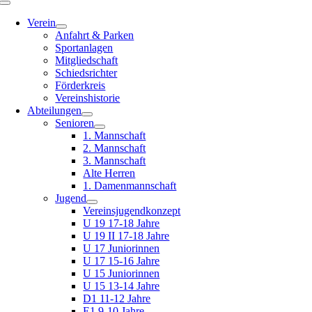
Toggle
Navigation
Verein
Anfahrt & Parken
Sportanlagen
Mitgliedschaft
Schiedsrichter
Förderkreis
Vereinshistorie
Abteilungen
Senioren
1. Mannschaft
2. Mannschaft
3. Mannschaft
Alte Herren
1. Damenmannschaft
Jugend
Vereinsjugendkonzept
U 19 17-18 Jahre
U 19 II 17-18 Jahre
U 17 Juniorinnen
U 17 15-16 Jahre
U 15 Juniorinnen
U 15 13-14 Jahre
D1 11-12 Jahre
E1 9-10 Jahre