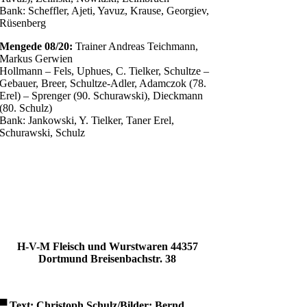
Bank: Scheffler, Ajeti, Yavuz, Krause, Georgiev,
Rüsenberg
Mengede 08/20:
Trainer Andreas Teichmann,
Markus Gerwien
Hollmann – Fels, Uphues, C. Tielker, Schultze –
Gebauer, Breer, Schultze-Adler, Adamczok (78.
Erel) – Sprenger (90. Schurawski), Dieckmann
(80. Schulz)
Bank: Jankowski, Y. Tielker, Taner Erel,
Schurawski, Schulz
H-V-M Fleisch und Wurstwaren
44357
Dortmund
Breisenbachstr. 38
▀
Text: Christoph Schulz/Bilder: Bernd