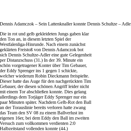
Dennis Adamczok – Sein Lattenknaller konnte Dennis Schultze – Adler
Die in rot und gelb gekleideten Jungs gaben klar
den Ton an, in diesem letzten Spiel der
Westfalenliga-Hinrunde. Nach einem zunächst
geklärten Freistoß von Dennis Adamczok bot
sich Dennis Schultze-Adler eine gute Gelegenheit
per Distanzschuss (31.) In der 39. Minute ein
schön vorgetragener Konter über Tim Gebauer,
der Eddy Sprenger ins 1 gegen 1 schickte,
welcher wiederum Robin Dieckmann freispielte.
Dieser hatte das Auge für den nachgerückten Tim
Gebauer, der diesen schönen Angriff leider nicht
mit einem Tor abschließen konnte. Dies gelang
allerdings dem Torjäger Eddy Sprenger nur ein
paar Minuten später. Nachdem Gelb-Rot den Ball
an der Torauslinie bereits verloren hatte zwang
das Team den SV 08 zu einem Ballverlust im
eigenen 16er, bei dem Eddy den Ball im zweiten
Versuch zum vollkommen verdienten 2:0
Halbzeitstand vollenden konnte (44.)