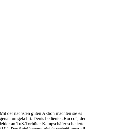
Mit der nächsten guten Aktion machten sie es
genau umgekehrt. Denis bediente „Rocco“, der
leider an TuS-Torhüter Kampschäfer scheiterte
(15.). Das Spiel begann gleich verheißungsvoll.