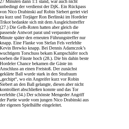
27 Minuten dann 1:1 stand, war auch nicht
unbedingt der verdienst der DjK. Ein Rückpass
von Nico Drabinski auf Robin Siebert geriet viel
zu kurz und Torjäger Ron Berlinski im Hordeler
Trikot bedankte sich mit dem Ausgleichstreffer
(27.) Die Gelb-Roten hatten aber gleich die
passende Antwort parat und verpassten eine
Minute später den erneuten Führungstreffer nur
knapp. Eine Flanke von Stefan Fels verfehlte
Kevin Brewko knapp. Bei Dennis Adamczok’s
wuchtigem Torschuss bekam Kampschäfer noch
soeben die Fäuste hoch (28.). Die bis dahin beste
Hordeler Chance bekamen die Gäste im
Anschluss an einen Freistoß. Der zunächst
geklärte Ball wurde stark in den Strafraum
„gechipt“, wo ein Angreifer kurz vor Robin
Siebert an den Ball gelangte, diesen aber nicht
kontrolliert abschließen konnte und das Tor
verfehlte (34.) Der schönste Mengeder Angriff
der Partie wurde vom jungen Nico Drabinski aus
der eigenen Spielhälfte eingeleitet.