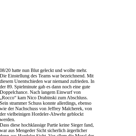
08/20 hatte nun Blut geleckt und wollte mehr.
Die Einstellung des Teams war bezeichnend. Mit
diesem Unentschieden war niemand zufrieden. In
der 89. Spielminute gab es dann noch eine gute
Doppelchance. Nach langem Einwurf von
„Rocco“ kam Nico Drabinski zum Abschluss.
Sein strammer Schuss konnte allerdings, ebenso
wie der Nachschuss von Jeffrey Malcherek, von
der vielbeinigen Hordeler-Abwehr geblockt
werden.
Dass diese hochklassige Partie keine Sieger fand,
war aus Mengeder Sicht sicherlich ärgerlicher
denn aus Hordeler Sicht. Vor allem die Moral der