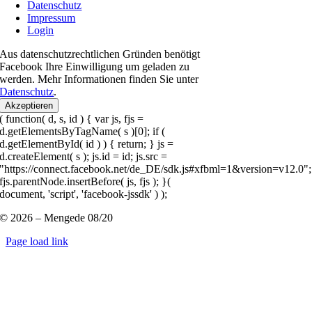
Datenschutz
Impressum
Login
Aus datenschutzrechtlichen Gründen benötigt
Facebook Ihre Einwilligung um geladen zu
werden. Mehr Informationen finden Sie unter
Datenschutz
.
Akzeptieren
( function( d, s, id ) { var js, fjs =
d.getElementsByTagName( s )[0]; if (
d.getElementById( id ) ) { return; } js =
d.createElement( s ); js.id = id; js.src =
"https://connect.facebook.net/de_DE/sdk.js#xfbml=1&version=v12.0";
fjs.parentNode.insertBefore( js, fjs ); }(
document, 'script', 'facebook-jssdk' ) );
© 2026 – Mengede 08/20
Page load link
Nach
oben