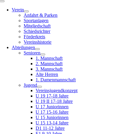
Toggle
Navigation
Verein
Anfahrt & Parken
Sportanlagen
Mitgliedschaft
Schiedsrichter
Förderkreis
Vereinshistorie
Abteilungen
Senioren
1. Mannschaft
2. Mannschaft
3. Mannschaft
Alte Herren
1. Damenmannschaft
Jugend
Vereinsjugendkonzept
U 19 17-18 Jahre
U 19 II 17-18 Jahre
U 17 Juniorinnen
U 17 15-16 Jahre
U 15 Juniorinnen
U 15 13-14 Jahre
D1 11-12 Jahre
E1 9-10 Jahre