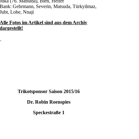
Juka (76. Matsuda), Bien, Helfer
Bank: Gehrmann, Severin, Matsuda, Türkyilmaz,
Jubt, Lobe, Nnaji
Alle Fotos im Artikel sind aus dem Archiv
dargestellt!
Trikotsponsor Saison 2015/16
Dr. Robin Roenspies
Speckestraße 1
.