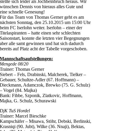
stellte sich leider als Jochbeinbruch heraus. Wir
wünschen Dennis von hieraus alles Gute und
eine schnelle Genesung!
Für das Team von Thomas Gerner geht es am
nächsten Sonntag, den 25.10.2015 um 15:00 Uhr
beim FC Iserlohn weiter. Iserlohn – einer der
Titelaspiranten – hatte einen sehr schlechten
Saisonstart, konnte die letzten vier Begegnungen
aber alle samt gewinnen und hat sich dadurch
bereits auf Platz acht der Tabelle vorgeschoben.
Mannschaftsaufstellungen:
Mengede 08/20
Trainer: Thomas Gerner
Siebert – Fels, Drabinski, Malcherek, Tielker –
Gebauer, Schultze-Adler (67. Hoffmann) –
Dieckmann, Adamczok, Brewko (75. G. Schulz)
– Vogel (84. Majka)
Bank: Fibbe, Szponik, Zlatkovic, Hoffmann,
Majka, G. Schulz, Schurawski
DjK TuS Hordel
Trainer: Marcel Bieschke
Kampschäfer – Misawa, Stöhr, Debski, Berlinski,
Krasniqi (90. Jubt), Wilke (36. Nnaji), Bektas,