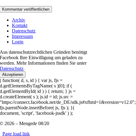
Archiv
Kontakt
Datenschutz
Impressum
Login
Aus datenschutzrechtlichen Gründen benötigt
Facebook Ihre Einwilligung um geladen zu
werden. Mehr Informationen finden Sie unter
Datenschutz
.
Akzeptieren
( function( d, s, id ) { var js, fjs =
d.getElementsByTagName( s )[0]; if (
d.getElementById( id ) ) { return; } js =
d.createElement( s ); js.id = id; js.src =
"https://connect.facebook.net/de_DE/sdk.js#xfbml=1&version=v12.0";
fjs.parentNode.insertBefore( js, fjs ); }(
document, 'script', 'facebook-jssdk' ) );
© 2026 – Mengede 08/20
Page load link