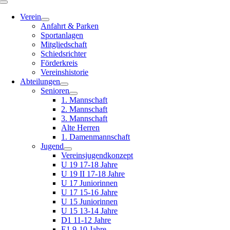
Toggle
Navigation
Verein
Anfahrt & Parken
Sportanlagen
Mitgliedschaft
Schiedsrichter
Förderkreis
Vereinshistorie
Abteilungen
Senioren
1. Mannschaft
2. Mannschaft
3. Mannschaft
Alte Herren
1. Damenmannschaft
Jugend
Vereinsjugendkonzept
U 19 17-18 Jahre
U 19 II 17-18 Jahre
U 17 Juniorinnen
U 17 15-16 Jahre
U 15 Juniorinnen
U 15 13-14 Jahre
D1 11-12 Jahre
E1 9-10 Jahre