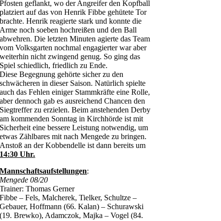
Pfosten geflankt, wo der Angreifer den Kopfball
platziert auf das von Henrik Fibbe gehütete Tor
brachte. Henrik reagierte stark und konnte die
Arme noch soeben hochreißen und den Ball
abwehren. Die letzten Minuten agierte das Team
vom Volksgarten nochmal engagierter war aber
weiterhin nicht zwingend genug. So ging das
Spiel schiedlich, friedlich zu Ende.
Diese Begegnung gehörte sicher zu den
schwächeren in dieser Saison. Natürlich spielte
auch das Fehlen einiger Stammkräfte eine Rolle,
aber dennoch gab es ausreichend Chancen den
Siegtreffer zu erzielen. Beim anstehenden Derby
am kommenden Sonntag in Kirchhörde ist mit
Sicherheit eine bessere Leistung notwendig, um
etwas Zählbares mit nach Mengede zu bringen.
Anstoß an der Kobbendelle ist dann bereits um
14:30 Uhr.
Mannschaftsaufstellungen
:
Mengede 08/20
Trainer: Thomas Gerner
Fibbe – Fels, Malcherek, Tielker, Schultze –
Gebauer, Hoffmann (66. Kalan) – Schurawski
(19. Brewko), Adamczok, Majka – Vogel (84.