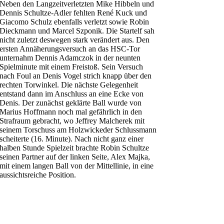
Neben den Langzeitverletzten Mike Hibbeln und
Dennis Schultze-Adler fehlten René Kuck und
Giacomo Schulz ebenfalls verletzt sowie Robin
Dieckmann und Marcel Szponik. Die Startelf sah
nicht zuletzt deswegen stark verändert aus. Den
ersten Annäherungsversuch an das HSC-Tor
unternahm Dennis Adamczok in der neunten
Spielminute mit einem Freistoß. Sein Versuch
nach Foul an Denis Vogel strich knapp über den
rechten Torwinkel. Die nächste Gelegenheit
entstand dann im Anschluss an eine Ecke von
Denis. Der zunächst geklärte Ball wurde von
Marius Hoffmann noch mal gefährlich in den
Strafraum gebracht, wo Jeffrey Malcherek mit
seinem Torschuss am Holzwickeder Schlussmann
scheiterte (16. Minute). Nach nicht ganz einer
halben Stunde Spielzeit brachte Robin Schultze
seinen Partner auf der linken Seite, Alex Majka,
mit einem langen Ball von der Mittellinie, in eine
aussichtsreiche Position.