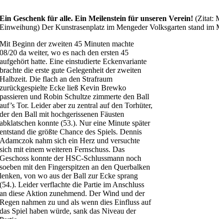
Ein Geschenk für alle. Ein Meilenstein für unseren Verein!
(Zitat: 
Einweihung) Der Kunstrasenplatz im Mengeder Volksgarten stand im Mi
Mit Beginn der zweiten 45 Minuten machte
08/20 da weiter, wo es nach den ersten 45
aufgehört hatte. Eine einstudierte Eckenvariante
brachte die erste gute Gelegenheit der zweiten
Halbzeit. Die flach an den Strafraum
zurückgespielte Ecke ließ Kevin Brewko
passieren und Robin Schultze zimmerte den Ball
auf’s Tor. Leider aber zu zentral auf den Torhüter,
der den Ball mit hochgerissenen Fäusten
abklatschen konnte (53.). Nur eine Minute später
entstand die größte Chance des Spiels. Dennis
Adamczok nahm sich ein Herz und versuchte
sich mit einem weiteren Fernschuss. Das
Geschoss konnte der HSC-Schlussmann noch
soeben mit den Fingerspitzen an den Querbalken
lenken, von wo aus der Ball zur Ecke sprang
(54.). Leider verflachte die Partie im Anschluss
an diese Aktion zunehmend. Der Wind und der
Regen nahmen zu und als wenn dies Einfluss auf
das Spiel haben würde, sank das Niveau der