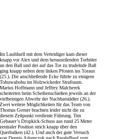
Im Laufduell mit dem Verteidiger kam dieser
knapp vor Alex und dem herauseilenden Torhüter
an den Ball und der auf das Tor zu trudelnde Ball
ging knapp neben dem linken Pfosten ins Toraus
(25.). Die anschließende Ecke führte zu einigem
Tohuwabohu im Holzwickeder Strafraum.
Marius Hoffmann und Jeffrey Malcherek
scheiterten beim Scheibenschießen jeweils an der
vielbeinigen Abwehr der Nachbarstädter (26.).
Zwei weitere Möglichkeiten für das Team von
Thomas Gerner brachten leider nicht die zu
diesem Zeitpunkt verdiente Führung. Tim
Gebauer’s Dropkick-Schuss aus rund 25 Meter
zentraler Position strich knapp über den
Querbalken (42.). Und auch der gute Versuch
von Dennis Adamczok nach Paralelllauf zum