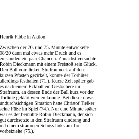
Henrik Fibbe in Aktion.
Zwischen der 70. und 75. Minute entwickelte
08/20 dann mal etwas mehr Druck und es
entstanden ein paar Chancen. Zunächst versuchte
Robin Dieckmann mit einem Freistoß sein Glück.
Den Ball vom linken Strafraumeck auf den
kurzen Pfosten gezirkelt, konnte der Torhüter
allerdings festhalten (71.). Kurze Zeit später gab
es nach einem Eckball ein Gestochere im
Strafraum, an dessen Ende der Ball kurz vor der
Torlinie geklärt werden konnte. Bei dieser etwas
undurchsichtigen Situation hatte Christof Tielker
seine Füße im Spiel (74.). Nur eine Minute später
war es der bemühte Robin Dieckmann, der sich
gut durchsetzte in den Strafraum eindrang und
mit einem strammen Schuss links am Tor
vorbeizielte (75.).