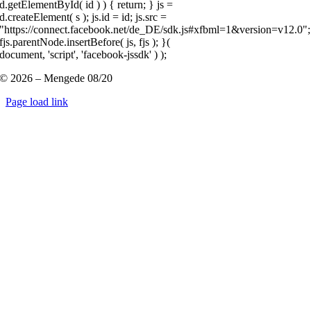
d.getElementById( id ) ) { return; } js =
d.createElement( s ); js.id = id; js.src =
"https://connect.facebook.net/de_DE/sdk.js#xfbml=1&version=v12.0";
fjs.parentNode.insertBefore( js, fjs ); }(
document, 'script', 'facebook-jssdk' ) );
© 2026 – Mengede 08/20
Page load link
Nach
oben