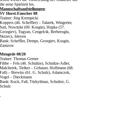
die neue Spielzeit los.
Mannschaftsaufstellungen
:
SV Horst-Emscher 08
Trainer: Jörg Krempicki
Koppers (46. Scheffler) – Talarek, Wingerter,
Sari, Nowitzki (69. Kosgin), Hupka (57.
Georgiev), Tugyan, Cengelcik, Berberoglu,
Skrzecz, Isleyen
Bank: Scheffler, Demps, Georgiev, Kosgin,
Zamzow
Mengede 08/20
Trainer: Thomas Gerner
Fibbe – Fels (46. Schultze), Schultze-Adler,
Malcherek, Tielker – Gebauer, Hoffmann (68.
Fall) – Brewko (61. G. Schulz), Adamczok,
Vogel – Dieckmann
Bank: Kuck, Fall, Türkyilmaz, Schultze, G.
Schulz