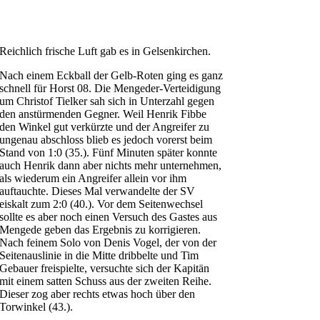
Reichlich frische Luft gab es in Gelsenkirchen.
Nach einem Eckball der Gelb-Roten ging es ganz
schnell für Horst 08. Die Mengeder-Verteidigung
um Christof Tielker sah sich in Unterzahl gegen
den anstürmenden Gegner. Weil Henrik Fibbe
den Winkel gut verkürzte und der Angreifer zu
ungenau abschloss blieb es jedoch vorerst beim
Stand von 1:0 (35.). Fünf Minuten später konnte
auch Henrik dann aber nichts mehr unternehmen,
als wiederum ein Angreifer allein vor ihm
auftauchte. Dieses Mal verwandelte der SV
eiskalt zum 2:0 (40.). Vor dem Seitenwechsel
sollte es aber noch einen Versuch des Gastes aus
Mengede geben das Ergebnis zu korrigieren.
Nach feinem Solo von Denis Vogel, der von der
Seitenauslinie in die Mitte dribbelte und Tim
Gebauer freispielte, versuchte sich der Kapitän
mit einem satten Schuss aus der zweiten Reihe.
Dieser zog aber rechts etwas hoch über den
Torwinkel (43.).