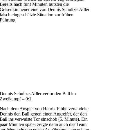
Bereits nach fünf Minuten nutzten die
Gelsenkirchener eine von Dennis Schultze-Adler
falsch eingeschätzte Situation zur frühen
Führung.
Dennis Schultze-Adler verlor den Ball im
Zweikampf – 0:1.
Nach dem Anspiel von Henrik Fibbe vertändelte
Dennis den Ball gegen einen Angreifer, der den
Ball ins verwaiste Tor einschob (5. Minute). Ein
paar Minuten später zeigte dann auch das Team
aus Mengede den ersten Annäherungsversuch an