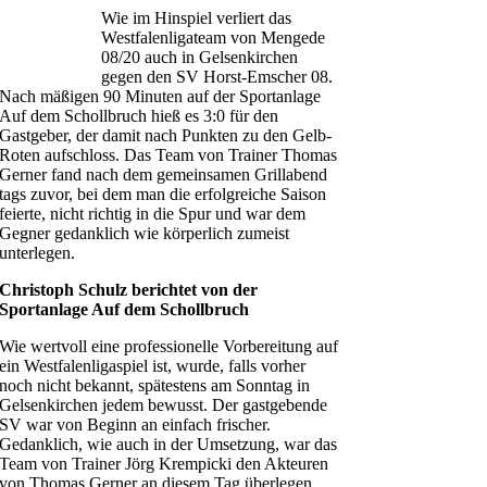
Wie im Hinspiel verliert das
Westfalenligateam von Mengede
08/20 auch in Gelsenkirchen
gegen den SV Horst-Emscher 08.
Nach mäßigen 90 Minuten auf der Sportanlage
Auf dem Schollbruch hieß es 3:0 für den
Gastgeber, der damit nach Punkten zu den Gelb-
Roten aufschloss. Das Team von Trainer Thomas
Gerner fand nach dem gemeinsamen Grillabend
tags zuvor, bei dem man die erfolgreiche Saison
feierte, nicht richtig in die Spur und war dem
Gegner gedanklich wie körperlich zumeist
unterlegen.
Christoph Schulz berichtet von der
Sportanlage Auf dem Schollbruch
Wie wertvoll eine professionelle Vorbereitung auf
ein Westfalenligaspiel ist, wurde, falls vorher
noch nicht bekannt, spätestens am Sonntag in
Gelsenkirchen jedem bewusst. Der gastgebende
SV war von Beginn an einfach frischer.
Gedanklich, wie auch in der Umsetzung, war das
Team von Trainer Jörg Krempicki den Akteuren
von Thomas Gerner an diesem Tag überlegen.