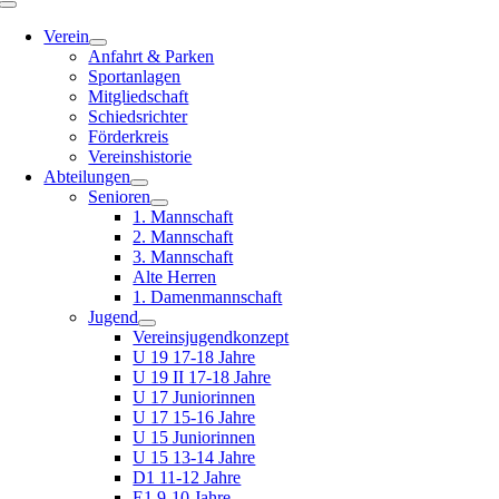
Toggle
Navigation
Verein
Anfahrt & Parken
Sportanlagen
Mitgliedschaft
Schiedsrichter
Förderkreis
Vereinshistorie
Abteilungen
Senioren
1. Mannschaft
2. Mannschaft
3. Mannschaft
Alte Herren
1. Damenmannschaft
Jugend
Vereinsjugendkonzept
U 19 17-18 Jahre
U 19 II 17-18 Jahre
U 17 Juniorinnen
U 17 15-16 Jahre
U 15 Juniorinnen
U 15 13-14 Jahre
D1 11-12 Jahre
E1 9-10 Jahre