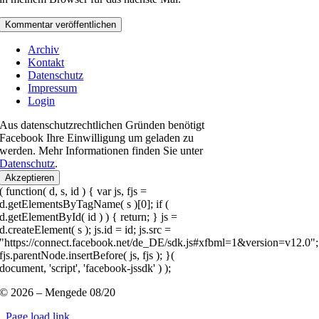
Archiv
Kontakt
Datenschutz
Impressum
Login
Aus datenschutzrechtlichen Gründen benötigt
Facebook Ihre Einwilligung um geladen zu
werden. Mehr Informationen finden Sie unter
Datenschutz
.
Akzeptieren
( function( d, s, id ) { var js, fjs =
d.getElementsByTagName( s )[0]; if (
d.getElementById( id ) ) { return; } js =
d.createElement( s ); js.id = id; js.src =
"https://connect.facebook.net/de_DE/sdk.js#xfbml=1&version=v12.0";
fjs.parentNode.insertBefore( js, fjs ); }(
document, 'script', 'facebook-jssdk' ) );
© 2026 – Mengede 08/20
Page load link