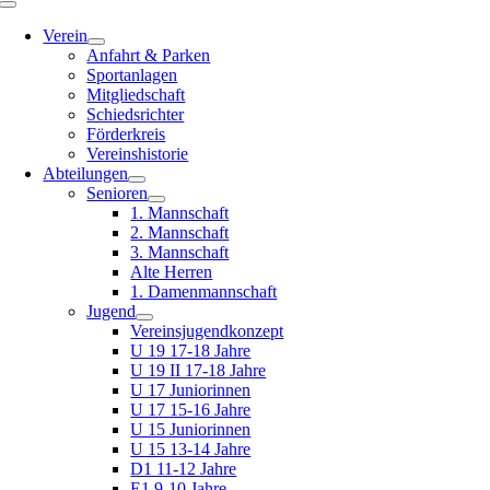
Toggle
Navigation
Verein
Anfahrt & Parken
Sportanlagen
Mitgliedschaft
Schiedsrichter
Förderkreis
Vereinshistorie
Abteilungen
Senioren
1. Mannschaft
2. Mannschaft
3. Mannschaft
Alte Herren
1. Damenmannschaft
Jugend
Vereinsjugendkonzept
U 19 17-18 Jahre
U 19 II 17-18 Jahre
U 17 Juniorinnen
U 17 15-16 Jahre
U 15 Juniorinnen
U 15 13-14 Jahre
D1 11-12 Jahre
E1 9-10 Jahre