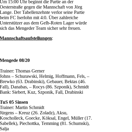
Um 15:00 Uhr beginnt die Partie an der
Oesterstraße gegen die Mannschaft von Jörg
Lange. Der Tabellenzehnte verlor seine Partie
beim FC Iserlohn mit 4:0. Über zahlreiche
Unterstützer aus dem Gelb-Roten Lager würde
sich das Mengeder Team sicher sehr freuen.
Mannschaftsaufstellungen
:
Mengede 08/20
Trainer: Thomas Gerner
Johns – Schurawski, Helmig, Hoffmann, Fels, –
Brewko (63. Drabinski), Gebauer, Bektas (46.
Fall), Danabas, – Rocys (86. Szponik), Schmidt
Bank: Siebert, Kuz, Szponik, Fall, Drabinski
TuS 05 Sinsen
Trainer: Martin Schmidt
Jürgens – Kreuz (26. Zoladz), Aksu,
Koscholleck, Goecke, Köksal, Engel, Müller (17.
Sabellek), Piechottka, Temming (81. Schumski),
Salja