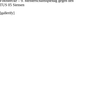
Fotostrecke – 9. Meisterschaftsspieltag gegen den
TUS 05 Siensen
[gallerify]