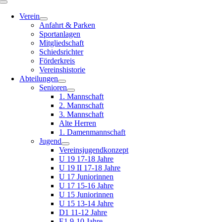
Toggle
Navigation
Verein
Anfahrt & Parken
Sportanlagen
Mitgliedschaft
Schiedsrichter
Förderkreis
Vereinshistorie
Abteilungen
Senioren
1. Mannschaft
2. Mannschaft
3. Mannschaft
Alte Herren
1. Damenmannschaft
Jugend
Vereinsjugendkonzept
U 19 17-18 Jahre
U 19 II 17-18 Jahre
U 17 Juniorinnen
U 17 15-16 Jahre
U 15 Juniorinnen
U 15 13-14 Jahre
D1 11-12 Jahre
E1 9-10 Jahre