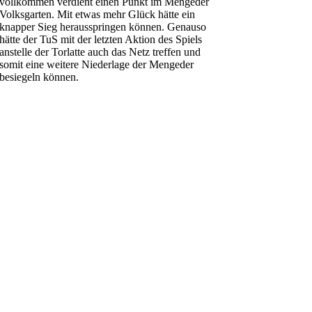
vollkommen verdient einen Punkt im Mengeder
Volksgarten. Mit etwas mehr Glück hätte ein
knapper Sieg herausspringen können. Genauso
hätte der TuS mit der letzten Aktion des Spiels
anstelle der Torlatte auch das Netz treffen und
somit eine weitere Niederlage der Mengeder
besiegeln können.