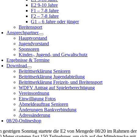
E2 9-10 Jahre
F1 – 7-8 Jahre
F2 – 7-8 Jahre
G1 – 6 Jahre oder jünger
Breitensport
Ansprechpartner
Hauptvorstand
Jugendvorstand
Sponsoren
Kinder-, Jugend- und Gewaltschutz
Ergebnisse & Termine
Download
Beitrittserklärung Senioren
Beitrittserklärung Jugendabteilung
Beitrittserklärung Freizeit- und Breitensport
WDFV Antrag auf Spielerberechtigung
Vereinsordnung
Einwilligung Fotos
Abmeldeauftrag Senioren
Änderungen Bankverbindung
Adressänderung
08/20-Onlineshop
 gestrigen Sonntag startete die E2 von Mengede 08/20 im Rahmen der
0 Meter starteten fast 150 Teilnehmer, um sich auf der Mittelstrecke mi