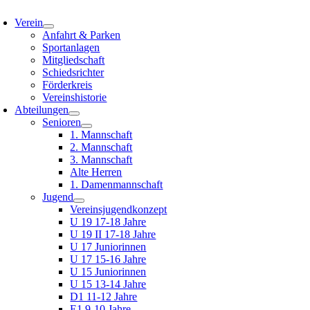
oggle
avigation
Verein
Anfahrt & Parken
Sportanlagen
Mitgliedschaft
Schiedsrichter
Förderkreis
Vereinshistorie
Abteilungen
Senioren
1. Mannschaft
2. Mannschaft
3. Mannschaft
Alte Herren
1. Damenmannschaft
Jugend
Vereinsjugendkonzept
U 19 17-18 Jahre
U 19 II 17-18 Jahre
U 17 Juniorinnen
U 17 15-16 Jahre
U 15 Juniorinnen
U 15 13-14 Jahre
D1 11-12 Jahre
E1 9-10 Jahre