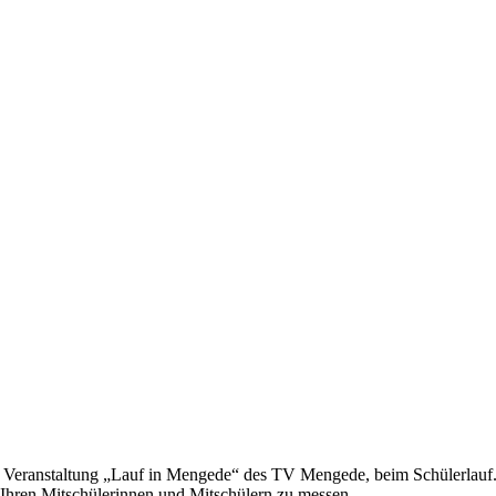
 Veranstaltung „Lauf in Mengede“ des TV Mengede, beim Schülerlauf
t Ihren Mitschülerinnen und Mitschülern zu messen.