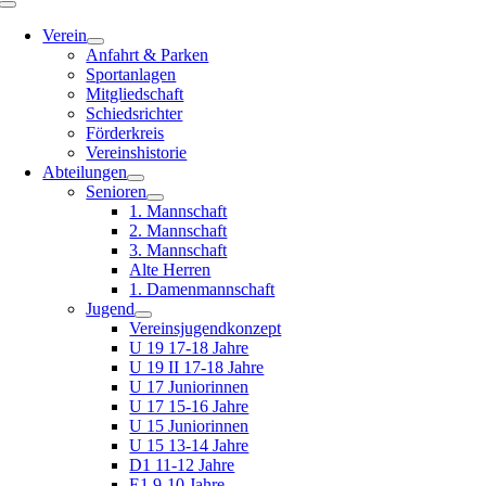
Toggle
Navigation
Verein
Anfahrt & Parken
Sportanlagen
Mitgliedschaft
Schiedsrichter
Förderkreis
Vereinshistorie
Abteilungen
Senioren
1. Mannschaft
2. Mannschaft
3. Mannschaft
Alte Herren
1. Damenmannschaft
Jugend
Vereinsjugendkonzept
U 19 17-18 Jahre
U 19 II 17-18 Jahre
U 17 Juniorinnen
U 17 15-16 Jahre
U 15 Juniorinnen
U 15 13-14 Jahre
D1 11-12 Jahre
E1 9-10 Jahre