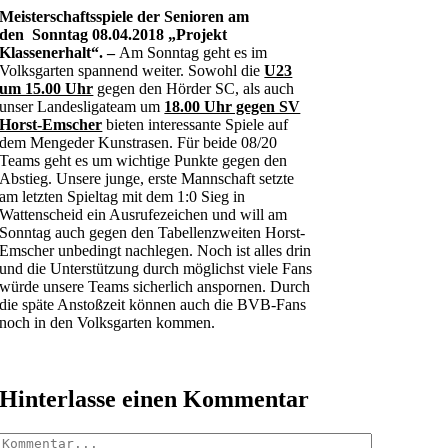
Meisterschaftsspiele der Senioren am
den
Sonntag
08.04.2018
„
Projekt
Klassenerhalt
“. –
Am Sonntag geht es im
Volksgarten spannend weiter. Sowohl die
U23
um 15.00 Uhr
gegen den Hörder SC, als auch
unser Landesligateam um
18.00 Uhr gegen SV
Horst-Emscher
bieten interessante Spiele auf
dem Mengeder Kunstrasen. Für beide 08/20
Teams geht es um wichtige Punkte gegen den
Abstieg. Unsere junge, erste Mannschaft setzte
am letzten Spieltag mit dem 1:0 Sieg in
Wattenscheid ein Ausrufezeichen und will am
Sonntag auch gegen den Tabellenzweiten Horst-
Emscher unbedingt nachlegen. Noch ist alles drin
und die Unterstützung durch möglichst viele Fans
würde unsere Teams sicherlich anspornen. Durch
die späte Anstoßzeit können auch die BVB-Fans
noch in den Volksgarten kommen.
Hinterlasse einen Kommentar
Kommentar