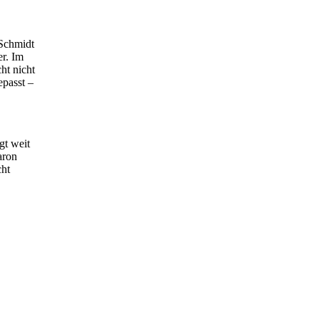
 Schmidt
er. Im
ht nicht
epasst –
gt weit
aron
cht