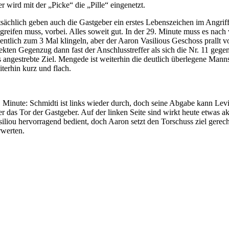
er wird mit der „Picke“ die „Pille“ eingenetzt.
tsächlich geben auch die Gastgeber ein erstes Lebenszeichen im Angriff 
ngreifen muss, vorbei. Alles soweit gut. In der 29. Minute muss es n
gentlich zum 3 Mal klingeln, aber der Aaron Vasilious Geschoss prallt
rekten Gegenzug dann fast der Anschlusstreffer als sich die Nr. 11 gege
s angestrebte Ziel. Mengede ist weiterhin die deutlich überlegene Mann
iterhin kurz und flach.
. Minute: Schmidti ist links wieder durch, doch seine Abgabe kann Levin 
er das Tor der Gastgeber. Auf der linken Seite sind wirkt heute etwas a
siliou hervorragend bedient, doch Aaron setzt den Torschuss ziel gerec
rwerten.