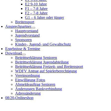
E2 9-10 Jahre
F1 – 7-8 Jahre
F2 – 7-8 Jahre
G1 – 6 Jahre oder jünger
Breitensport
Ansprechpartner
Hauptvorstand
Jugendvorstand
Sponsoren
Kinder-, Jugend- und Gewaltschutz
Ergebnisse & Termine
Download
Beitrittserklärung Senioren
Beitrittserklärung Jugendabteilung
Beitrittserklärung Freizeit- und Breitensport
WDFV Antrag auf Spielerberechtigung
Vereinsordnung
Einwilligung Fotos
Abmeldeauftrag Senioren
Änderungen Bankverbindung
Adressänderung
08/20-Onlineshop