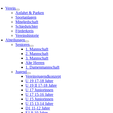
oggle
avigation
Verein
Anfahrt & Parken
Sportanlagen
Mitgliedschaft
Schiedsrichter
Förderkreis
Vereinshistorie
Abteilungen
Senioren
1. Mannschaft
2. Mannschaft
3. Mannschaft
Alte Herren
1. Damenmannschaft
Jugend
Vereinsjugendkonzept
U 19 17-18 Jahre
U 19 II 17-18 Jahre
U 17 Juniorinnen
U 17 15-16 Jahre
U 15 Juniorinnen
U 15 13-14 Jahre
D1 11-12 Jahre
E1 9-10 Jahre