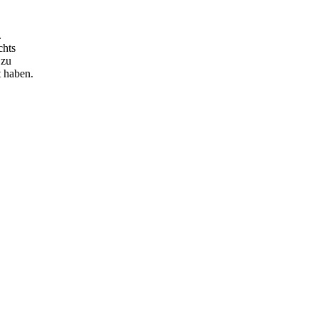
.
chts
 zu
t haben.