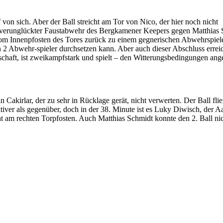
von sich. Aber der Ball streicht am Tor von Nico, der hier noch nicht
ach verunglückter Faustabwehr des Bergkamener Keepers gegen Matthias
 vom Innenpfosten des Tores zurück zu einem gegnerischen Abwehrspiel
n 2 Abwehr-spieler durchsetzen kann. Aber auch dieser Abschluss erreic
schaft, ist zweikampfstark und spielt – den Witterungsbedingungen ang
Cakirlar, der zu sehr in Rücklage gerät, nicht verwerten. Der Ball flie
ktiver als gegenüber, doch in der 38. Minute ist es Luky Diwisch, der A
ht am rechten Torpfosten. Auch Matthias Schmidt konnte den 2. Ball ni