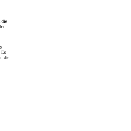
 die
den
us
. Es
n die