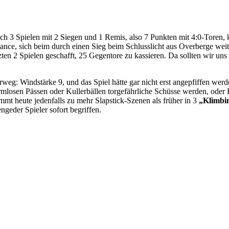
ch 3 Spielen mit 2 Siegen und 1 Remis, also 7 Punkten mit 4:0-Toren, 
ance, sich beim durch einen Sieg beim Schlusslicht aus Overberge wei
tzten 2 Spielen geschafft, 25 Gegentore zu kassieren. Da sollten wir u
rweg: Windstärke 9, und das Spiel hätte gar nicht erst angepfiffen wer
rmlosen Pässen oder Kullerbällen torgefährliche Schüsse werden, oder
mmt heute jedenfalls zu mehr Slapstick-Szenen als früher in 3
„Klimbi
ngeder Spieler sofort begriffen.