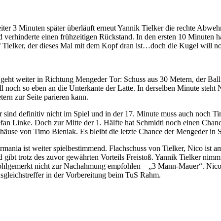
iter 3 Minuten später überläuft erneut Yannik Tielker die rechte Abwehr
d verhinderte einen frühzeitigen Rückstand. In den ersten 10 Minuten h
f Tielker, der dieses Mal mit dem Kopf dran ist…doch die Kugel will no
 geht weiter in Richtung Mengeder Tor: Schuss aus 30 Metern, der Ball 
ll noch so eben an die Unterkante der Latte. In derselben Minute steht 
tern zur Seite parieren kann.
r sind definitiv nicht im Spiel und in der 17. Minute muss auch noc
efan Linke. Doch zur Mitte der 1. Hälfte hat Schmidti noch einen Chan
häuse von Timo Bieniak. Es bleibt die letzte Chance der Mengeder in Sp
rmania ist weiter spielbestimmend. Flachschuss von Tielker, Nico is
d gibt trotz des zuvor gewährten Vorteils Freistoß. Yannik Tielker nim
hlgemerkt nicht zur Nachahmung empfohlen – „3 Mann-Mauer“. Nico ist 
sgleichstreffer in der Vorbereitung beim TuS Rahm.