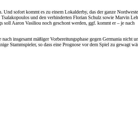
Roten. Und sofort kommt es zu einem Lokalderby, das der ganze Nordwest
n Tsalakopoulos und den verhinderten Florian Schulz sowie Marvin Le
gs soll Aaron Vasiliou noch geschont werden, ggf. kommt er – je nach
e nach insgesamt mäßiger Vorbereitungsphase gegen Germania nicht u
inige Stammspieler, so dass eine Prognose vor dem Spiel zu gewagt wä