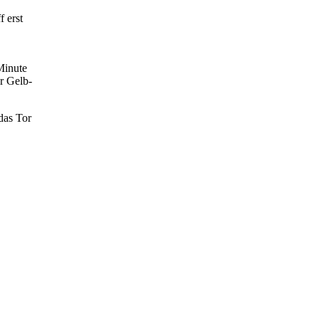
 erst
Minute
r Gelb-
das Tor