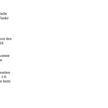
telle
Flanke
boxt den
 18
 kommt
as
gesehen
 1:0.
on beim