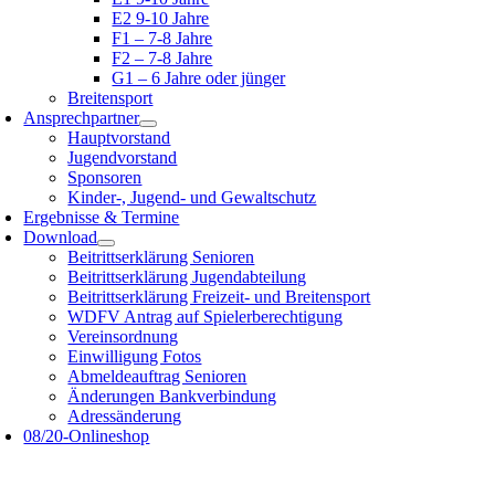
E2 9-10 Jahre
F1 – 7-8 Jahre
F2 – 7-8 Jahre
G1 – 6 Jahre oder jünger
Breitensport
Ansprechpartner
Hauptvorstand
Jugendvorstand
Sponsoren
Kinder-, Jugend- und Gewaltschutz
Ergebnisse & Termine
Download
Beitrittserklärung Senioren
Beitrittserklärung Jugendabteilung
Beitrittserklärung Freizeit- und Breitensport
WDFV Antrag auf Spielerberechtigung
Vereinsordnung
Einwilligung Fotos
Abmeldeauftrag Senioren
Änderungen Bankverbindung
Adressänderung
08/20-Onlineshop