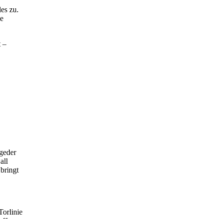
es zu.
ne
t –
ngeder
all
bringt
Torlinie