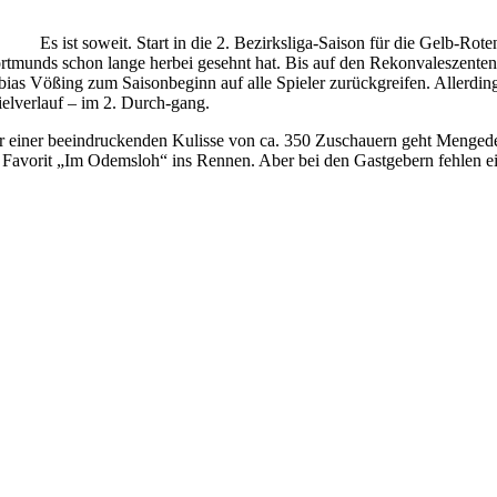
Es ist soweit. Start in die 2. Bezirksliga-Saison für die Gelb-
rtmunds schon lange herbei gesehnt hat. Bis auf den Rekonvaleszente
bias Vößing zum Saisonbeginn auf alle Spieler zurückgreifen. Allerdin
ielverlauf – im 2. Durch-gang.
r einer beeindruckenden Kulisse von ca. 350 Zuschauern geht Menged
s Favorit „Im Odemsloh“ ins Rennen. Aber bei den Gastgebern fehlen e