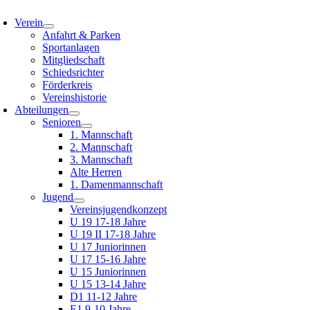
oggle
avigation
Verein
Anfahrt & Parken
Sportanlagen
Mitgliedschaft
Schiedsrichter
Förderkreis
Vereinshistorie
Abteilungen
Senioren
1. Mannschaft
2. Mannschaft
3. Mannschaft
Alte Herren
1. Damenmannschaft
Jugend
Vereinsjugendkonzept
U 19 17-18 Jahre
U 19 II 17-18 Jahre
U 17 Juniorinnen
U 17 15-16 Jahre
U 15 Juniorinnen
U 15 13-14 Jahre
D1 11-12 Jahre
E1 9-10 Jahre