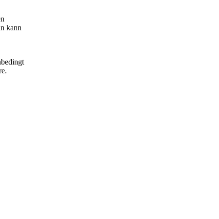
en
hn kann
nbedingt
re.