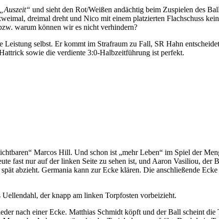
„Auszeit“
und sieht den Rot/Weißen andächtig beim Zuspielen des Ball
, zweimal, dreimal dreht und Nico mit einem platzierten Flachschuss kei
 bzw. warum können wir es nicht verhindern?
nte Leistung selbst. Er kommt im Strafraum zu Fall, SR Hahn entscheide
e Hattrick sowie die verdiente 3:0-Halbzeitführung ist perfekt.
nsichtbaren“ Marcos Hill. Und schon ist „mehr Leben“ im Spiel der Me
e fast nur auf der linken Seite zu sehen ist, und Aaron Vasiliou, der B
 spät abzieht. Germania kann zur Ecke klären. Die anschließende Ecke 
s Uellendahl, der knapp am linken Torpfosten vorbeizieht.
eder nach einer Ecke. Matthias Schmidt köpft und der Ball scheint die 