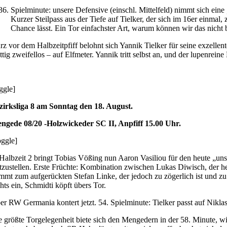
Spielminute: unsere Defensive (einschl. Mittelfeld) nimmt sich eine
Kurzer Steilpass aus der Tiefe auf Tielker, der sich im 16er einmal
Chance lässt. Ein Tor einfachster Art, warum können wir das nicht
rz vor dem Halbzeitpfiff belohnt sich Yannik Tielker für seine exzelle
ittig zweifellos – auf Elfmeter. Yannik tritt selbst an, und der lupenrein
oggle]
zirksliga 8 am Sonntag den 18. August.
ngede 08/20 -Holzwickeder SC II, Anpfiff 15.00 Uhr.
/toggle]
 Halbzeit 2 bringt Tobias Vößing nun Aaron Vasiliou für den heute „u
stzustellen. Erste Früchte: Kombination zwischen Lukas Diwisch, der heut
mmt zum aufgerückten Stefan Linke, der jedoch zu zögerlich ist und zu
hts ein, Schmidti köpft übers Tor.
er RW Germania kontert jetzt. 54. Spielminute: Tielker passt auf Nikla
e größte Torgelegenheit biete sich den Mengedern in der 58. Minute, wi