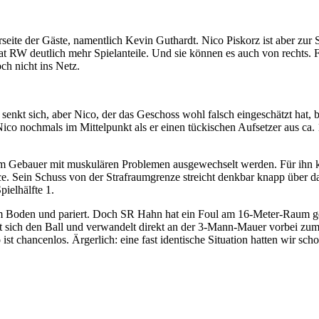
seite der Gäste, namentlich Kevin Guthardt. Nico Piskorz ist aber zur S
at RW deutlich mehr Spielanteile. Und sie können es auch von rechts. 
ch nicht ins Netz.
senkt sich, aber Nico, der das Geschoss wohl falsch eingeschätzt hat, 
Nico nochmals im Mittelpunkt als er einen tückischen Aufsetzer aus ca.
h Tim Gebauer mit muskulären Problemen ausgewechselt werden. Für ihn
ce. Sein Schuss von der Strafraumgrenze streicht denkbar knapp über d
ielhälfte 1.
t am Boden und pariert. Doch SR Hahn hat ein Foul am 16-Meter-Raum 
mt sich den Ball und verwandelt direkt an der 3-Mann-Mauer vorbei zum
chancenlos. Ärgerlich: eine fast identische Situation hatten wir sch