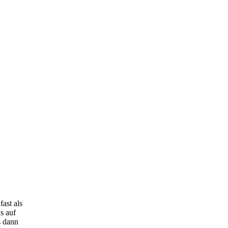
ast als
s auf
s dann