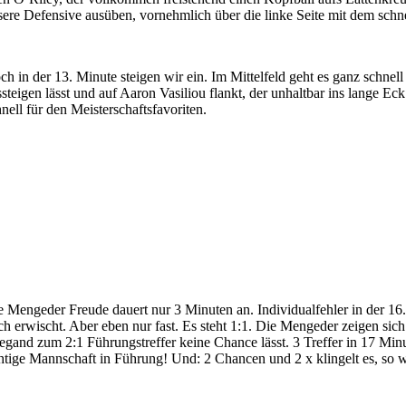
sere Defensive ausüben, vornehmlich über die linke Seite mit dem sc
ch in der 13. Minute steigen wir ein. Im Mittelfeld geht es ganz schnel
ssteigen lässt und auf Aaron Vasiliou flankt, der unhaltbar ins lange Ec
nell für den Meisterschaftsfavoriten.
e Mengeder Freude dauert nur 3 Minuten an. Individualfehler in der 16.
ch erwischt. Aber eben nur fast. Es steht 1:1. Die Mengeder zeigen sic
egand zum 2:1 Führungstreffer keine Chance lässt. 3 Treffer in 17 Minut
chtige Mannschaft in Führung! Und: 2 Chancen und 2 x klingelt es, so 