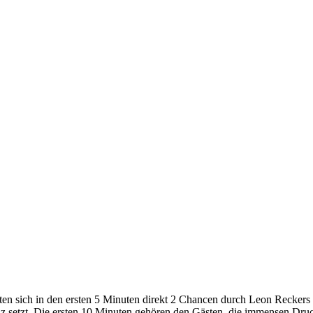
ten sich in den ersten 5 Minuten direkt 2 Chancen durch Leon Reckers
uz setzt. Die ersten 10 Minuten gehören den Gästen, die immensen Dru