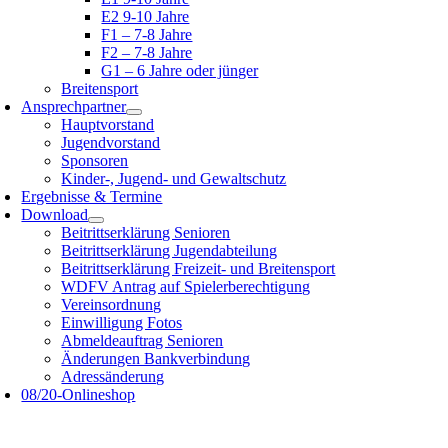
E2 9-10 Jahre
F1 – 7-8 Jahre
F2 – 7-8 Jahre
G1 – 6 Jahre oder jünger
Breitensport
Ansprechpartner
Hauptvorstand
Jugendvorstand
Sponsoren
Kinder-, Jugend- und Gewaltschutz
Ergebnisse & Termine
Download
Beitrittserklärung Senioren
Beitrittserklärung Jugendabteilung
Beitrittserklärung Freizeit- und Breitensport
WDFV Antrag auf Spielerberechtigung
Vereinsordnung
Einwilligung Fotos
Abmeldeauftrag Senioren
Änderungen Bankverbindung
Adressänderung
08/20-Onlineshop