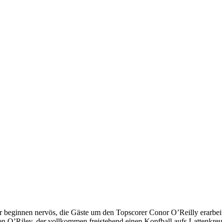
r beginnen nervös, die Gäste um den Topscorer Conor O’Reilly erarbei
en O’Riley, der vollkommen freistehend einen Kopfball aufs Lattenkre