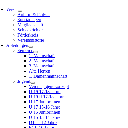
oggle
avigation
Verein
Anfahrt & Parken
Sportanlagen
Mitgliedschaft
Schiedsrichter
Förderkreis
Vereinshistorie
Abteilungen
Senioren
1. Mannschaft
2. Mannschaft
3. Mannschaft
Alte Herren
1. Damenmannschaft
Jugend
Vereinsjugendkonzept
U 19 17-18 Jahre
U 19 II 17-18 Jahre
U 17 Juniorinnen
U 17 15-16 Jahre
U 15 Juniorinnen
U 15 13-14 Jahre
D1 11-12 Jahre
E1 9-10 Jahre