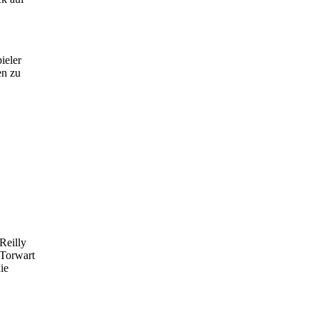
ieler
en zu
Reilly
 Torwart
ie