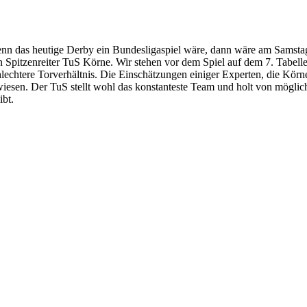
nn das heutige Derby ein Bundesligaspiel wäre, dann wäre am Samsta
n Spitzenreiter TuS Körne. Wir stehen vor dem Spiel auf dem 7. Tabellen
hlechtere Torverhältnis. Die Einschätzungen einiger Experten, die Körne
wiesen. Der TuS stellt wohl das konstanteste Team und holt von möglich
ibt.