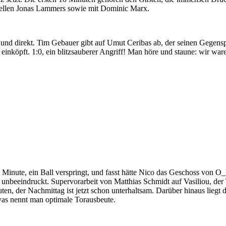
hnellen Jonas Lammers sowie mit Dominic Marx.
l und direkt. Tim Gebauer gibt auf Umut Ceribas ab, der seinen Gegensp
k einköpft. 1:0, ein blitzsauberer Angriff! Man höre und staune: wir war
 Minute, ein Ball verspringt, und fasst hätte Nico das Geschoss von O_
h unbeeindruckt. Supervorarbeit von Matthias Schmidt auf Vasiliou, der
en, der Nachmittag ist jetzt schon unterhaltsam. Darüber hinaus liegt d
was nennt man optimale Torausbeute.