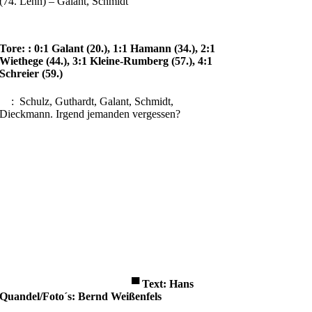
(74. Lehn) – Galant, Schmidt
Tore: : 0:1 Galant (20.), 1:1 Hamann (34.), 2:1
Wiethege (44.), 3:1 Kleine-Rumberg (57.), 4:1
Schreier (59.)
: Schulz, Guthardt, Galant, Schmidt,
Dieckmann. Irgend jemanden vergessen?
▀
Text: Hans
Quandel/
Foto´s: Bernd Weißenfels