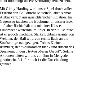
nicht unbedingt unsere Kernkompetenz zu sein.
Mit Gibby Harding wird unser Spiel druckvoller.
Er treibt den Ball durchs Mittelfeld, aber Ahmat
Alabar vergibt aus aussichtsreicher Situation. Im
Gegenzug tauchen die Bochumer in unserer Box
auf, aber Richie hält uns mit einer Klasse-
Fußabwehr weiterhin im Spiel. In der 59. Minute
ist er jedoch machtlos. Starke Eckballvariante von
Weitmar, der Ball wird von rechts flach an die
Strafraumgrenze gezogen, Tobias Kleine-
Rumberg steht vollkommen blank und drischt das
Spielgerät in den
„linken oberen Giebel“
. Solche
Aktionen hätten wir uns von ihm in Mengede
gewünscht. 3:1, für mich ist die Entscheidung
gefallen.