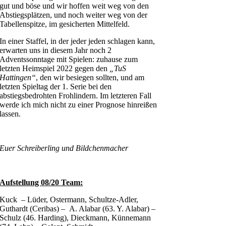
gut und böse und wir hoffen weit weg von den
Abstiegsplätzen, und noch weiter weg von der
Tabellenspitze, im gesicherten Mittelfeld.
In einer Staffel, in der jeder jeden schlagen kann,
erwarten uns in diesem Jahr noch 2
Adventssonntage mit Spielen: zuhause zum
letzten Heimspiel 2022 gegen den
„TuS
Hattingen“
, den wir besiegen sollten, und am
letzten Spieltag der 1. Serie bei den
abstiegsbedrohten Frohlindern. Im letzteren Fall
werde ich mich nicht zu einer Prognose hinreißen
lassen.
Euer Schreiberling und Bildchenmacher
Aufstellung 08/20 Team:
Kuck – Lüder, Ostermann, Schultze-Adler,
Guthardt (Ceribas) – A. Alabar (63. Y. Alabar) –
Schulz (46. Harding), Dieckmann, Künnemann