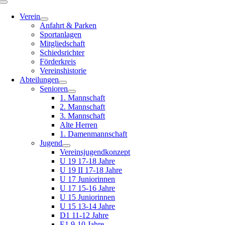
Toggle
Navigation
Verein
Anfahrt & Parken
Sportanlagen
Mitgliedschaft
Schiedsrichter
Förderkreis
Vereinshistorie
Abteilungen
Senioren
1. Mannschaft
2. Mannschaft
3. Mannschaft
Alte Herren
1. Damenmannschaft
Jugend
Vereinsjugendkonzept
U 19 17-18 Jahre
U 19 II 17-18 Jahre
U 17 Juniorinnen
U 17 15-16 Jahre
U 15 Juniorinnen
U 15 13-14 Jahre
D1 11-12 Jahre
E1 9-10 Jahre