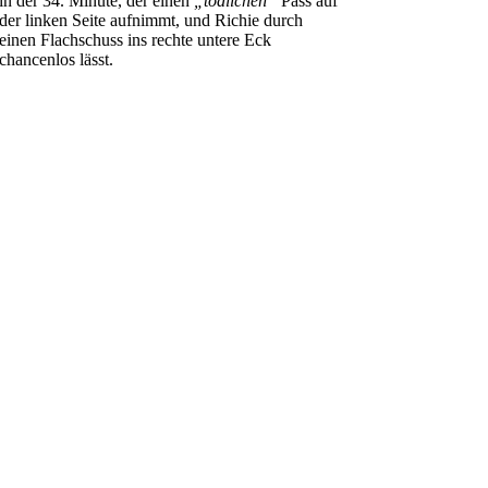
in der 34. Minute, der einen
„tödlichen“
Pass auf
der linken Seite aufnimmt, und Richie durch
einen Flachschuss ins rechte untere Eck
chancenlos lässt.