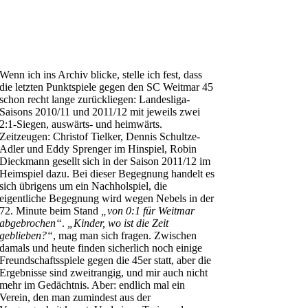
Wenn ich ins Archiv blicke, stelle ich fest, dass
die letzten Punktspiele gegen den SC Weitmar 45
schon recht lange zurückliegen: Landesliga-
Saisons 2010/11 und 2011/12 mit jeweils zwei
2:1-Siegen, auswärts- und heimwärts.
Zeitzeugen: Christof Tielker, Dennis Schultze-
Adler und Eddy Sprenger im Hinspiel, Robin
Dieckmann gesellt sich in der Saison 2011/12 im
Heimspiel dazu. Bei dieser Begegnung handelt es
sich übrigens um ein Nachholspiel, die
eigentliche Begegnung wird wegen Nebels in der
72. Minute beim Stand
„von 0:1 für Weitmar
abgebrochen“
.
„Kinder, wo ist die Zeit
geblieben?“
, mag man sich fragen. Zwischen
damals und heute finden sicherlich noch einige
Freundschaftsspiele gegen die 45er statt, aber die
Ergebnisse sind zweitrangig, und mir auch nicht
mehr im Gedächtnis. Aber: endlich mal ein
Verein, den man zumindest aus der