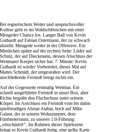
Bei regnerischem Wetter und anspruchsvoller
Kulisse geht es im Waldschlösschen mit einer
Mengeder Chance los. Langer Ball von Kevin
Guthardt auf Fabian Ostermann, der zu schwach
abzieht. Mengede weiter in der Offensive. Ein
Minütchen später auf der rechten Seite: Lüder auf
Schulz, der auf Dieckmann, dessen Abschluss der
Weitmarer Keeper sicher hat. 7. Minute: Kevin
Guthardt ist wieder Vorbereiter, dieses Mal auf
Mattes Schmidt, der umgestoßen wird. Der
anschließende Freistoß bringt nichts ein.
Auf der Gegenseite erstmalig Weitmar. Ein
schnell ausgeführter Freistoß in unser Box, aber
Richie begräbt den Flachschuss unter seinem
Körper. Im Anschluss ein Freistoß vom bis dahin
spielfreudigen Ahmat Alabar, hoch auf Mike
Galant, der in seinem Wohnzimmer, dem
Fünfmeterraum, zu unserer 1:0-Führung
„einschädelt“
. Im Rahmen dieser Spielszene
bringt es Kevin Guthardt fertig, eine gelbe Karte