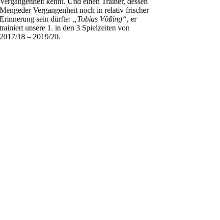
Vergangenheit kennt. Und einen Trainer, dessen
Mengeder Vergangenheit noch in relativ frischer
Erinnerung sein dürfte:
„Tobias Vößing“
, er
trainiert unsere 1. in den 3 Spielzeiten von
2017/18 – 2019/20.