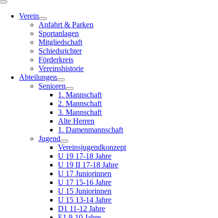
Toggle
Navigation
Verein
Anfahrt & Parken
Sportanlagen
Mitgliedschaft
Schiedsrichter
Förderkreis
Vereinshistorie
Abteilungen
Senioren
1. Mannschaft
2. Mannschaft
3. Mannschaft
Alte Herren
1. Damenmannschaft
Jugend
Vereinsjugendkonzept
U 19 17-18 Jahre
U 19 II 17-18 Jahre
U 17 Juniorinnen
U 17 15-16 Jahre
U 15 Juniorinnen
U 15 13-14 Jahre
D1 11-12 Jahre
E1 9-10 Jahre