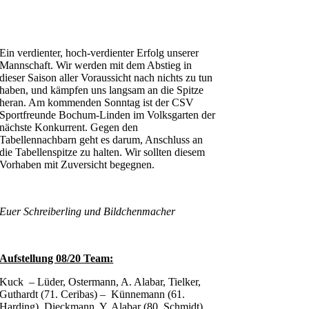
Ein verdienter, hoch-verdienter Erfolg unserer
Mannschaft. Wir werden mit dem Abstieg in
dieser Saison aller Voraussicht nach nichts zu tun
haben, und kämpfen uns langsam an die Spitze
heran. Am kommenden Sonntag ist der CSV
Sportfreunde Bochum-Linden im Volksgarten der
nächste Konkurrent. Gegen den
Tabellennachbarn geht es darum, Anschluss an
die Tabellenspitze zu halten. Wir sollten diesem
Vorhaben mit Zuversicht begegnen.
Euer Schreiberling und Bildchenmacher
Aufstellung 08/20 Team:
Kuck – Lüder, Ostermann, A. Alabar, Tielker,
Guthardt (71. Ceribas) – Künnemann (61.
Harding), Dieckmann, Y. Alabar (80. Schmidt),