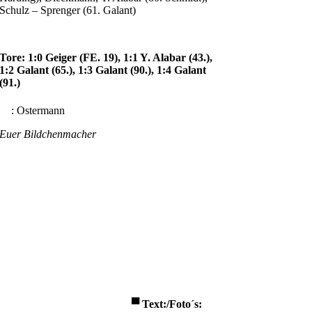
Schulz – Sprenger (61. Galant)
Tore: 1:0 Geiger (FE. 19), 1:1 Y. Alabar (43.),
1:2 Galant (65.), 1:3 Galant (90.), 1:4 Galant
(91.)
: Ostermann
Euer Bildchenmacher
▀
Text:/
Foto´s: