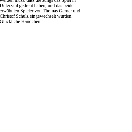
werden muss, dass die Jungs das Spiel in
Unterzahl gedreht haben, und das beide
erwähnten Spieler von Thomas Gerner und
Christof Schulz eingewechselt wurden.
Glückliche Händchen.