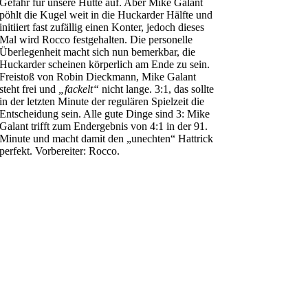
Gefahr für unsere Hütte auf. Aber Mike Galant
pöhlt die Kugel weit in die Huckarder Hälfte und
initiiert fast zufällig einen Konter, jedoch dieses
Mal wird Rocco festgehalten. Die personelle
Überlegenheit macht sich nun bemerkbar, die
Huckarder scheinen körperlich am Ende zu sein.
Freistoß von Robin Dieckmann, Mike Galant
steht frei und
„fackelt“
nicht lange. 3:1, das sollte
in der letzten Minute der regulären Spielzeit die
Entscheidung sein. Alle gute Dinge sind 3: Mike
Galant trifft zum Endergebnis von 4:1 in der 91.
Minute und macht damit den „unechten“ Hattrick
perfekt. Vorbereiter: Rocco.