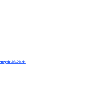
engede-08-20.d
e