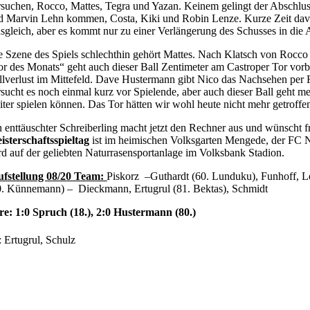
rsuchen, Rocco, Mattes, Tegra und Yazan. Keinem gelingt der Abschluss.
d Marvin Lehn kommen, Costa, Kiki und Robin Lenze. Kurze Zeit davor
sgleich, aber es kommt nur zu einer Verlängerung des Schusses in die 
e Szene des Spiels schlechthin gehört Mattes. Nach Klatsch von Rocco 
or des Monats“ geht auch dieser Ball Zentimeter am Castroper Tor vorbe
llverlust im Mittefeld. Dave Hustermann gibt Nico das Nachsehen per 
rsucht es noch einmal kurz vor Spielende, aber auch dieser Ball geht 
iter spielen können. Das Tor hätten wir wohl heute nicht mehr getroffe
n enttäuschter Schreiberling macht jetzt den Rechner aus und wünscht 
isterschaftsspieltag
ist im heimischen Volksgarten Mengede, der FC 
rd auf der geliebten Naturrasensportanlage im Volksbank Stadion.
ufstellung 08/20 Team:
Piskorz –Guthardt (60. Lunduku), Funhoff, Le
0. Künnemann) – Dieckmann, Ertugrul (81. Bektas), Schmidt
re: 1:0 Spruch (18.), 2:0 Hustermann (80.)
: Ertugrul, Schulz