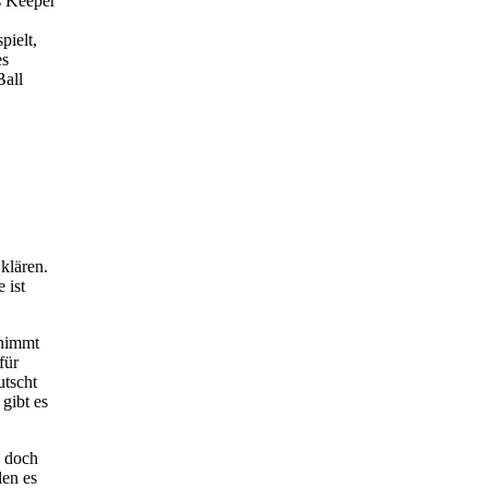
s Keeper
pielt,
es
Ball
klären.
 ist
 nimmt
für
utscht
gibt es
, doch
len es