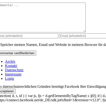
mmentar
Speicher meinen Namen, Email und Website in meinem Browser für da
Archiv
Kontakt
Datenschutz
Impressum
Login
s datenschutzrechtlichen Gründen benötigt Facebook Ihre Einwilligun
kzeptieren
unction( d, s, id ) { var js, fjs = d.getElementsByTagName( s )[0]; if ( d.
ttps://connect.facebook.net/de_DE/sdk.js#xfbml=1&version=v12.0"; fjs.par