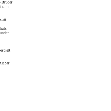
– Brüder
it zum
tatt
h
chulz
tunden
Gespielt
Alabar