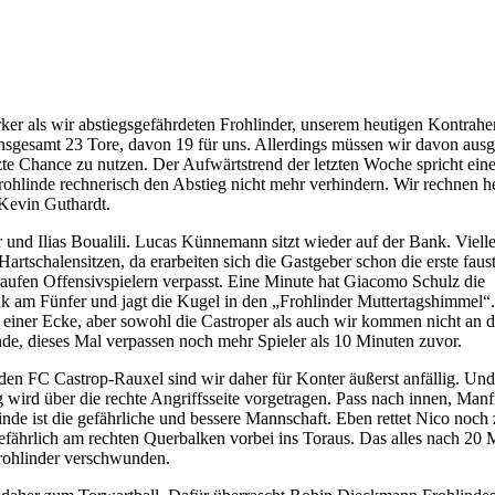
rker als wir abstiegsgefährdeten Frohlinder, unserem heutigen Kontrahe
n insgesamt 23 Tore, davon 19 für uns. Allerdings müssen wir davon aus
etzte Chance zu nutzen. Der Aufwärtstrend der letzten Woche spricht eine
ohlinde rechnerisch den Abstieg nicht mehr verhindern. Wir rechnen he
Kevin Guthardt.
nd Ilias Boualili. Lucas Künnemann sitzt wieder auf der Bank. Vielle
artschalensitzen, da erarbeiten sich die Gastgeber schon die erste faus
laufen Offensivspielern verpasst. Eine Minute hat Giacomo Schulz die
ank am Fünfer und jagt die Kugel in den „Frohlinder Muttertagshimmel“
h einer Ecke, aber sowohl die Castroper als auch wir kommen nicht an 
unde, dieses Mal verpassen noch mehr Spieler als 10 Minuten zuvor.
en FC Castrop-Rauxel sind wir daher für Konter äußerst anfällig. Und
 wird über die rechte Angriffsseite vorgetragen. Pass nach innen, Man
nde ist die gefährliche und bessere Mannschaft. Eben rettet Nico noch 
fährlich am rechten Querbalken vorbei ins Toraus. Das alles nach 20 
Frohlinder verschwunden.