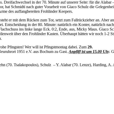
 Dreifachwechsel in der 70. Minute auf unserer Seite: für die Alabar 
, hat Schmidti nach guter Vorarbeit von Giaco Schulz die Gelegenhe
Arme des auffangbereiten Frohlinder Keepers.
steht er mit dem Rücken zum Tor, setzt zum Fallrückzieher an. Aber ans
i. Entscheidung in der 80. Minute: natürlich ein Konter, natürlich nac
Flachschuss ins linke lange Eck. 0:2, Ende, aus, Micky Maus. Giaco S
meilenweit über den Frohlinder Kasten. Überhaupt hätten wir noch 1-2 S
n.
frohe Pfingsten! Wer will ist Pfingstmontag dabei. Zum
29.
Neuruhrort 1951 e.V. aus Bochum zu Gast.
Anpfiff ist um 15.00 Uh
r. 
hn (70. Tsalakopoulos), Schulz – Y. Alabar (70. Lenze), Harding, A. 