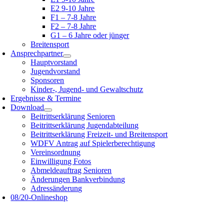
E2 9-10 Jahre
F1 – 7-8 Jahre
F2 – 7-8 Jahre
G1 – 6 Jahre oder jünger
Breitensport
Ansprechpartner
Hauptvorstand
Jugendvorstand
Sponsoren
Kinder-, Jugend- und Gewaltschutz
Ergebnisse & Termine
Download
Beitrittserklärung Senioren
Beitrittserklärung Jugendabteilung
Beitrittserklärung Freizeit- und Breitensport
WDFV Antrag auf Spielerberechtigung
Vereinsordnung
Einwilligung Fotos
Abmeldeauftrag Senioren
Änderungen Bankverbindung
Adressänderung
08/20-Onlineshop