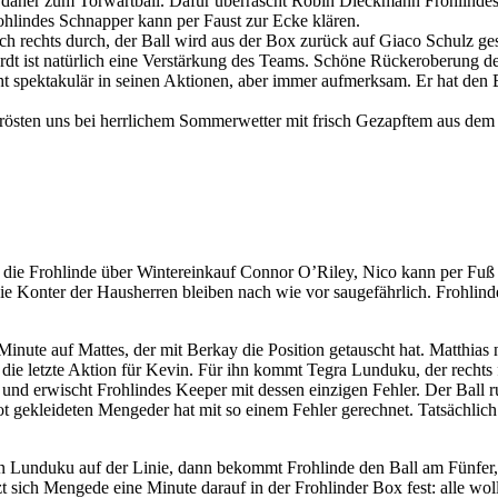
ich daher zum Torwartball. Dafür überrascht Robin Dieckmann Frohlinde
ohlindes Schnapper kann per Faust zur Ecke klären.
ich rechts durch, der Ball wird aus der Box zurück auf Giaco Schulz ges
thardt ist natürlich eine Verstärkung des Teams. Schöne Rückeroberung d
ht spektakulär in seinen Aktionen, aber immer aufmerksam. Er hat den 
rösten uns bei herrlichem Sommerwetter mit frisch Gezapftem aus dem
die Frohlinde über Wintereinkauf Connor O’Riley, Nico kann per Fuß 
ie Konter der Hausherren bleiben nach wie vor saugefährlich. Frohlinde
Minute auf Mattes, der mit Berkay die Position getauscht hat. Matthias
 die letzte Aktion für Kevin. Für ihn kommt Tegra Lunduku, der rechts 
, und erwischt Frohlindes Keeper mit dessen einzigen Fehler. Der Ball r
ot gekleideten Mengeder hat mit so einem Fehler gerechnet. Tatsächlich 
on Lunduku auf der Linie, dann bekommt Frohlinde den Ball am Fünfer
t sich Mengede eine Minute darauf in der Frohlinder Box fest: alle wol