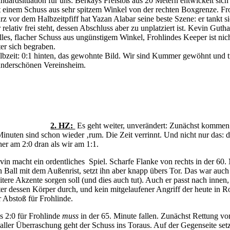
andardsituation für uns: Berkays Freistoß aus 20 Metern entwickelt s
t einem Schuss aus sehr spitzem Winkel von der rechten Boxgrenze. Fr
rz vor dem Halbzeitpfiff hat Yazan Alabar seine beste Szene: er tankt s
r relativ frei steht, dessen Abschluss aber zu unplatziert ist. Kevin Gu
lles, flacher Schuss aus ungünstigem Winkel, Frohlindes Keeper ist nic
ter sich begraben.
lbzeit: 0:1 hinten, das gewohnte Bild. Wir sind Kummer gewöhnt und t
nderschönen Vereinsheim.
2. HZ:
Es geht weiter, unverändert: Zunächst kommen 
Minuten sind schon wieder ‚rum. Die Zeit verrinnt. Und nicht nur das: d
her am 2:0 dran als wir am 1:1.
vin macht ein ordentliches Spiel. Scharfe Flanke von rechts in der 60. 
n Ball mit dem Außenrist, setzt ihn aber knapp übers Tor. Das war auch
itere Akzente sorgen soll (und dies auch tut). Auch er passt nach innen
ter dessen Körper durch, und kein mitgelaufener Angriff der heute in R
r Abstoß für Frohlinde.
s 2:0 für Frohlinde
muss
in der 65. Minute fallen. Zunächst Rettung v
 aller Überraschung geht der Schuss ins Toraus. Auf der Gegenseite setz