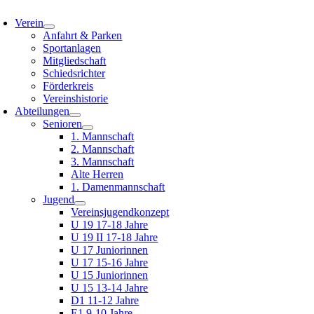
oggle
avigation
Verein
Anfahrt & Parken
Sportanlagen
Mitgliedschaft
Schiedsrichter
Förderkreis
Vereinshistorie
Abteilungen
Senioren
1. Mannschaft
2. Mannschaft
3. Mannschaft
Alte Herren
1. Damenmannschaft
Jugend
Vereinsjugendkonzept
U 19 17-18 Jahre
U 19 II 17-18 Jahre
U 17 Juniorinnen
U 17 15-16 Jahre
U 15 Juniorinnen
U 15 13-14 Jahre
D1 11-12 Jahre
E1 9-10 Jahre