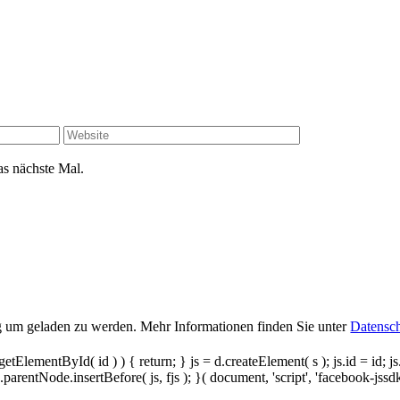
s nächste Mal.
g um geladen zu werden. Mehr Informationen finden Sie unter
Datensc
getElementById( id ) ) { return; } js = d.createElement( s ); js.id = id; js
entNode.insertBefore( js, fjs ); }( document, 'script', 'facebook-jssdk'