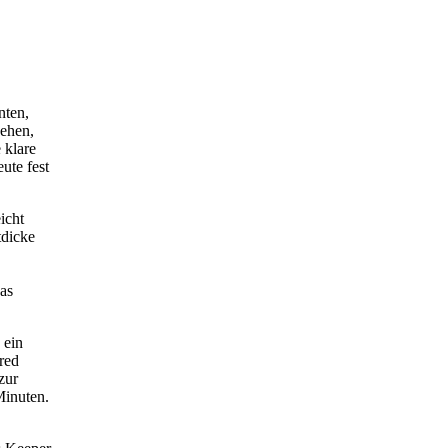
nten,
gehen,
 klare
ute fest
icht
tdicke
.
das
 ein
fred
zur
Minuten.