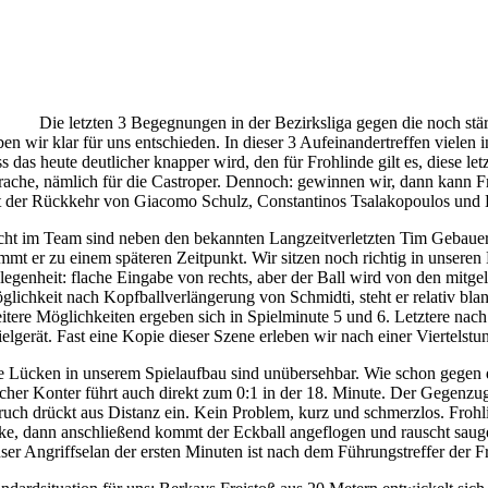
Die letzten 3 Begegnungen in der Bezirksliga gegen die noch stä
ben wir klar für uns entschieden. In dieser 3 Aufeinandertreffen viele
ss das heute deutlicher knapper wird, den für Frohlinde gilt es, diese l
rache, nämlich für die Castroper. Dennoch: gewinnen wir, dann kann Fr
t der Rückkehr von Giacomo Schulz, Constantinos Tsalakopoulos und 
cht im Team sind neben den bekannten Langzeitverletzten Tim Gebauer u
mmt er zu einem späteren Zeitpunkt. Wir sitzen noch richtig in unseren H
legenheit: flache Eingabe von rechts, aber der Ball wird von den mitge
glichkeit nach Kopfballverlängerung von Schmidti, steht er relativ bl
itere Möglichkeiten ergeben sich in Spielminute 5 und 6. Letztere nac
ielgerät. Fast eine Kopie dieser Szene erleben wir nach einer Viertelst
e Lücken in unserem Spielaufbau sind unübersehbar. Wie schon gegen d
lcher Konter führt auch direkt zum 0:1 in der 18. Minute. Der Gegenzug
ruch drückt aus Distanz ein. Kein Problem, kurz und schmerzlos. Frohli
ke, dann anschließend kommt der Eckball angeflogen und rauscht sauge
ser Angriffselan der ersten Minuten ist nach dem Führungstreffer der 