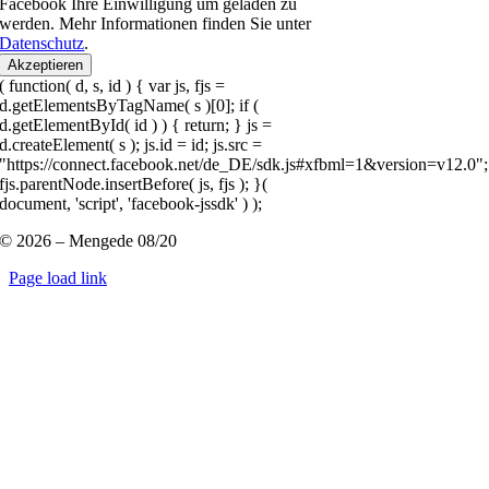
Facebook Ihre Einwilligung um geladen zu
werden. Mehr Informationen finden Sie unter
Datenschutz
.
Akzeptieren
( function( d, s, id ) { var js, fjs =
d.getElementsByTagName( s )[0]; if (
d.getElementById( id ) ) { return; } js =
d.createElement( s ); js.id = id; js.src =
"https://connect.facebook.net/de_DE/sdk.js#xfbml=1&version=v12.0";
fjs.parentNode.insertBefore( js, fjs ); }(
document, 'script', 'facebook-jssdk' ) );
© 2026 – Mengede 08/20
Page load link
Nach
oben