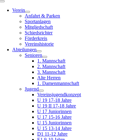
Toggle
Navigation
Verein
Anfahrt & Parken
Sportanlagen
Mitgliedschaft
Schiedsrichter
Förderkreis
Vereinshistorie
Abteilungen
Senioren
1. Mannschaft
2. Mannschaft
3. Mannschaft
Alte Herren
1. Damenmannschaft
Jugend
Vereinsjugendkonzept
U 19 17-18 Jahre
U 19 II 17-18 Jahre
U 17 Juniorinnen
U 17 15-16 Jahre
U 15 Juniorinnen
U 15 13-14 Jahre
D1 11-12 Jahre
E1 9-10 Jahre