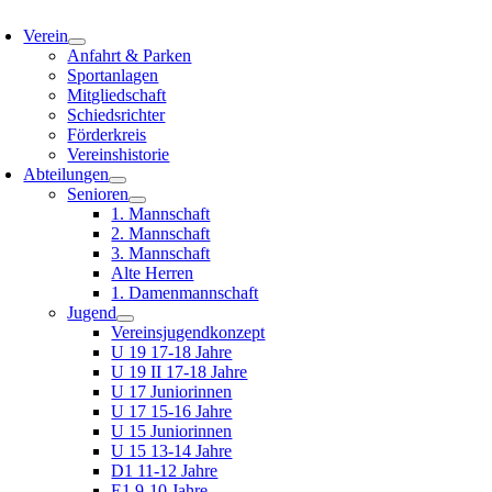
oggle
avigation
Verein
Anfahrt & Parken
Sportanlagen
Mitgliedschaft
Schiedsrichter
Förderkreis
Vereinshistorie
Abteilungen
Senioren
1. Mannschaft
2. Mannschaft
3. Mannschaft
Alte Herren
1. Damenmannschaft
Jugend
Vereinsjugendkonzept
U 19 17-18 Jahre
U 19 II 17-18 Jahre
U 17 Juniorinnen
U 17 15-16 Jahre
U 15 Juniorinnen
U 15 13-14 Jahre
D1 11-12 Jahre
E1 9-10 Jahre