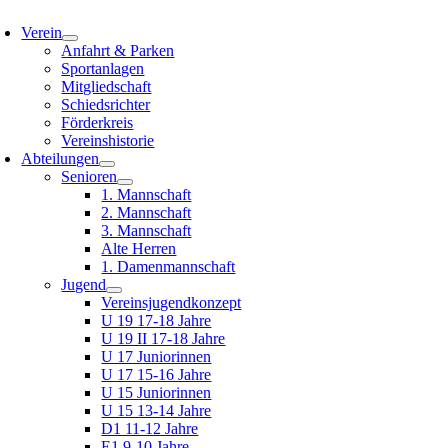
oggle
avigation
Verein
Anfahrt & Parken
Sportanlagen
Mitgliedschaft
Schiedsrichter
Förderkreis
Vereinshistorie
Abteilungen
Senioren
1. Mannschaft
2. Mannschaft
3. Mannschaft
Alte Herren
1. Damenmannschaft
Jugend
Vereinsjugendkonzept
U 19 17-18 Jahre
U 19 II 17-18 Jahre
U 17 Juniorinnen
U 17 15-16 Jahre
U 15 Juniorinnen
U 15 13-14 Jahre
D1 11-12 Jahre
E1 9-10 Jahre