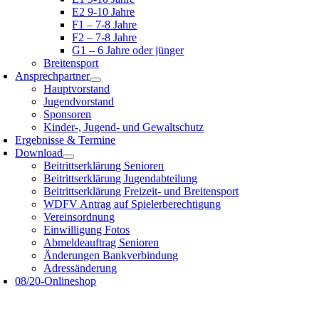
E2 9-10 Jahre
F1 – 7-8 Jahre
F2 – 7-8 Jahre
G1 – 6 Jahre oder jünger
Breitensport
Ansprechpartner
Hauptvorstand
Jugendvorstand
Sponsoren
Kinder-, Jugend- und Gewaltschutz
Ergebnisse & Termine
Download
Beitrittserklärung Senioren
Beitrittserklärung Jugendabteilung
Beitrittserklärung Freizeit- und Breitensport
WDFV Antrag auf Spielerberechtigung
Vereinsordnung
Einwilligung Fotos
Abmeldeauftrag Senioren
Änderungen Bankverbindung
Adressänderung
08/20-Onlineshop