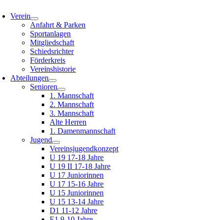
oggle
avigation
Verein
Anfahrt & Parken
Sportanlagen
Mitgliedschaft
Schiedsrichter
Förderkreis
Vereinshistorie
Abteilungen
Senioren
1. Mannschaft
2. Mannschaft
3. Mannschaft
Alte Herren
1. Damenmannschaft
Jugend
Vereinsjugendkonzept
U 19 17-18 Jahre
U 19 II 17-18 Jahre
U 17 Juniorinnen
U 17 15-16 Jahre
U 15 Juniorinnen
U 15 13-14 Jahre
D1 11-12 Jahre
E1 9-10 Jahre