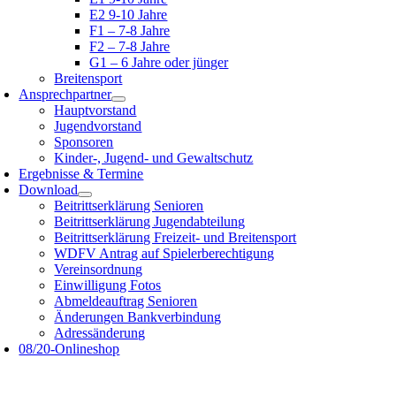
E2 9-10 Jahre
F1 – 7-8 Jahre
F2 – 7-8 Jahre
G1 – 6 Jahre oder jünger
Breitensport
Ansprechpartner
Hauptvorstand
Jugendvorstand
Sponsoren
Kinder-, Jugend- und Gewaltschutz
Ergebnisse & Termine
Download
Beitrittserklärung Senioren
Beitrittserklärung Jugendabteilung
Beitrittserklärung Freizeit- und Breitensport
WDFV Antrag auf Spielerberechtigung
Vereinsordnung
Einwilligung Fotos
Abmeldeauftrag Senioren
Änderungen Bankverbindung
Adressänderung
08/20-Onlineshop