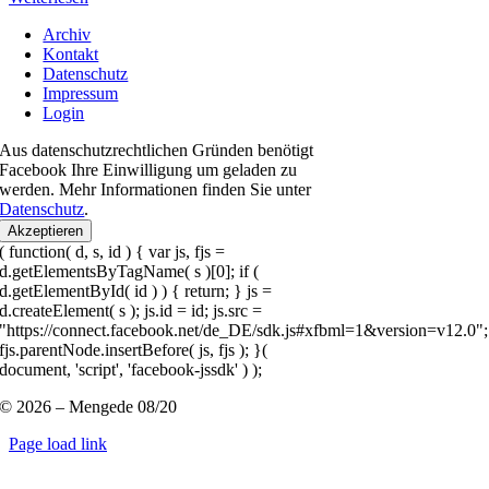
Archiv
Kontakt
Datenschutz
Impressum
Login
Aus datenschutzrechtlichen Gründen benötigt
Facebook Ihre Einwilligung um geladen zu
werden. Mehr Informationen finden Sie unter
Datenschutz
.
Akzeptieren
( function( d, s, id ) { var js, fjs =
d.getElementsByTagName( s )[0]; if (
d.getElementById( id ) ) { return; } js =
d.createElement( s ); js.id = id; js.src =
"https://connect.facebook.net/de_DE/sdk.js#xfbml=1&version=v12.0";
fjs.parentNode.insertBefore( js, fjs ); }(
document, 'script', 'facebook-jssdk' ) );
© 2026 – Mengede 08/20
Page load link
Nach
oben