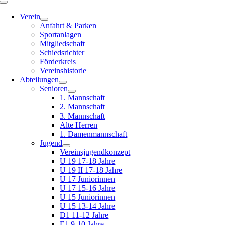
Toggle
Navigation
Verein
Anfahrt & Parken
Sportanlagen
Mitgliedschaft
Schiedsrichter
Förderkreis
Vereinshistorie
Abteilungen
Senioren
1. Mannschaft
2. Mannschaft
3. Mannschaft
Alte Herren
1. Damenmannschaft
Jugend
Vereinsjugendkonzept
U 19 17-18 Jahre
U 19 II 17-18 Jahre
U 17 Juniorinnen
U 17 15-16 Jahre
U 15 Juniorinnen
U 15 13-14 Jahre
D1 11-12 Jahre
E1 9-10 Jahre