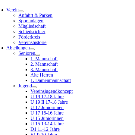
oggle
avigation
Verein
Anfahrt & Parken
Sportanlagen
Mitgliedschaft
Schiedsrichter
Förderkreis
Vereinshistorie
Abteilungen
Senioren
1. Mannschaft
2. Mannschaft
3. Mannschaft
Alte Herren
1. Damenmannschaft
Jugend
Vereinsjugendkonzept
U 19 17-18 Jahre
U 19 II 17-18 Jahre
U 17 Juniorinnen
U 17 15-16 Jahre
U 15 Juniorinnen
U 15 13-14 Jahre
D1 11-12 Jahre
E1 9-10 Jahre