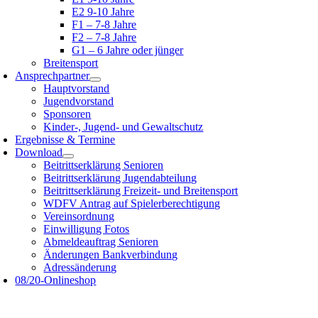
E2 9-10 Jahre
F1 – 7-8 Jahre
F2 – 7-8 Jahre
G1 – 6 Jahre oder jünger
Breitensport
Ansprechpartner
Hauptvorstand
Jugendvorstand
Sponsoren
Kinder-, Jugend- und Gewaltschutz
Ergebnisse & Termine
Download
Beitrittserklärung Senioren
Beitrittserklärung Jugendabteilung
Beitrittserklärung Freizeit- und Breitensport
WDFV Antrag auf Spielerberechtigung
Vereinsordnung
Einwilligung Fotos
Abmeldeauftrag Senioren
Änderungen Bankverbindung
Adressänderung
08/20-Onlineshop