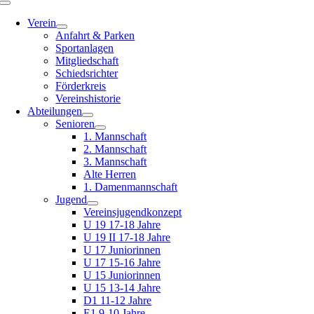
Toggle
Navigation
Verein
Anfahrt & Parken
Sportanlagen
Mitgliedschaft
Schiedsrichter
Förderkreis
Vereinshistorie
Abteilungen
Senioren
1. Mannschaft
2. Mannschaft
3. Mannschaft
Alte Herren
1. Damenmannschaft
Jugend
Vereinsjugendkonzept
U 19 17-18 Jahre
U 19 II 17-18 Jahre
U 17 Juniorinnen
U 17 15-16 Jahre
U 15 Juniorinnen
U 15 13-14 Jahre
D1 11-12 Jahre
E1 9-10 Jahre