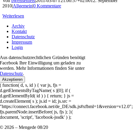
Von
bweissenfels
|
2011-03-07T21:00:57+02:00
12. September
2010
|
Allgemein
|
0 Kommentare
Weiterlesen
Archiv
Kontakt
Datenschutz
Impressum
Login
Aus datenschutzrechtlichen Gründen benötigt
Facebook Ihre Einwilligung um geladen zu
werden. Mehr Informationen finden Sie unter
Datenschutz
.
Akzeptieren
( function( d, s, id ) { var js, fjs =
d.getElementsByTagName( s )[0]; if (
d.getElementById( id ) ) { return; } js =
d.createElement( s ); js.id = id; js.src =
"https://connect.facebook.net/de_DE/sdk.js#xfbml=1&version=v12.0";
fjs.parentNode.insertBefore( js, fjs ); }(
document, 'script', 'facebook-jssdk' ) );
© 2026 – Mengede 08/20