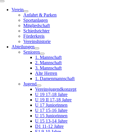
Toggle
Navigation
Verein
Anfahrt & Parken
Sportanlagen
Mitgliedschaft
Schiedsrichter
Förderkreis
Vereinshistorie
Abteilungen
Senioren
1. Mannschaft
2. Mannschaft
3. Mannschaft
Alte Herren
1. Damenmannschaft
Jugend
Vereinsjugendkonzept
U 19 17-18 Jahre
U 19 II 17-18 Jahre
U 17 Juniorinnen
U 17 15-16 Jahre
U 15 Juniorinnen
U 15 13-14 Jahre
D1 11-12 Jahre
E1 9-10 Jahre