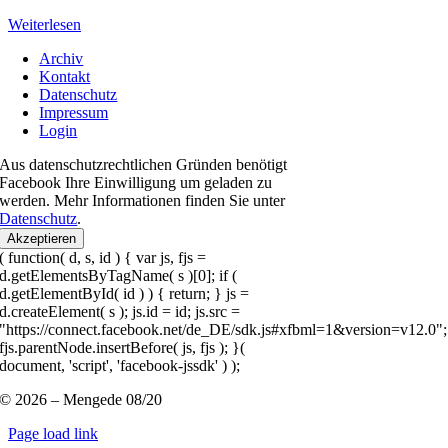
Weiterlesen
Archiv
Kontakt
Datenschutz
Impressum
Login
Aus datenschutzrechtlichen Gründen benötigt
Facebook Ihre Einwilligung um geladen zu
werden. Mehr Informationen finden Sie unter
Datenschutz
.
Akzeptieren
( function( d, s, id ) { var js, fjs =
d.getElementsByTagName( s )[0]; if (
d.getElementById( id ) ) { return; } js =
d.createElement( s ); js.id = id; js.src =
"https://connect.facebook.net/de_DE/sdk.js#xfbml=1&version=v12.0";
fjs.parentNode.insertBefore( js, fjs ); }(
document, 'script', 'facebook-jssdk' ) );
© 2026 – Mengede 08/20
Page load link