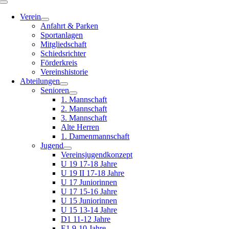
Toggle
Navigation
Verein
Anfahrt & Parken
Sportanlagen
Mitgliedschaft
Schiedsrichter
Förderkreis
Vereinshistorie
Abteilungen
Senioren
1. Mannschaft
2. Mannschaft
3. Mannschaft
Alte Herren
1. Damenmannschaft
Jugend
Vereinsjugendkonzept
U 19 17-18 Jahre
U 19 II 17-18 Jahre
U 17 Juniorinnen
U 17 15-16 Jahre
U 15 Juniorinnen
U 15 13-14 Jahre
D1 11-12 Jahre
E1 9-10 Jahre