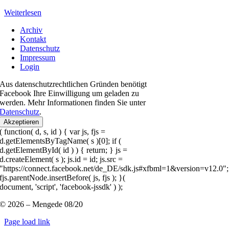
Weiterlesen
Archiv
Kontakt
Datenschutz
Impressum
Login
Aus datenschutzrechtlichen Gründen benötigt
Facebook Ihre Einwilligung um geladen zu
werden. Mehr Informationen finden Sie unter
Datenschutz
.
Akzeptieren
( function( d, s, id ) { var js, fjs =
d.getElementsByTagName( s )[0]; if (
d.getElementById( id ) ) { return; } js =
d.createElement( s ); js.id = id; js.src =
"https://connect.facebook.net/de_DE/sdk.js#xfbml=1&version=v12.0";
fjs.parentNode.insertBefore( js, fjs ); }(
document, 'script', 'facebook-jssdk' ) );
© 2026 – Mengede 08/20
Page load link