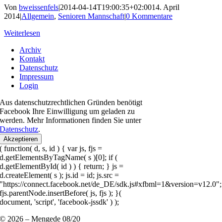
Von
bweissenfels
|
2014-04-14T19:00:35+02:00
14. April
2014
|
Allgemein
,
Senioren Mannschaft
|
0 Kommentare
Weiterlesen
Archiv
Kontakt
Datenschutz
Impressum
Login
Aus datenschutzrechtlichen Gründen benötigt
Facebook Ihre Einwilligung um geladen zu
werden. Mehr Informationen finden Sie unter
Datenschutz
.
Akzeptieren
( function( d, s, id ) { var js, fjs =
d.getElementsByTagName( s )[0]; if (
d.getElementById( id ) ) { return; } js =
d.createElement( s ); js.id = id; js.src =
"https://connect.facebook.net/de_DE/sdk.js#xfbml=1&version=v12.0";
fjs.parentNode.insertBefore( js, fjs ); }(
document, 'script', 'facebook-jssdk' ) );
© 2026 – Mengede 08/20