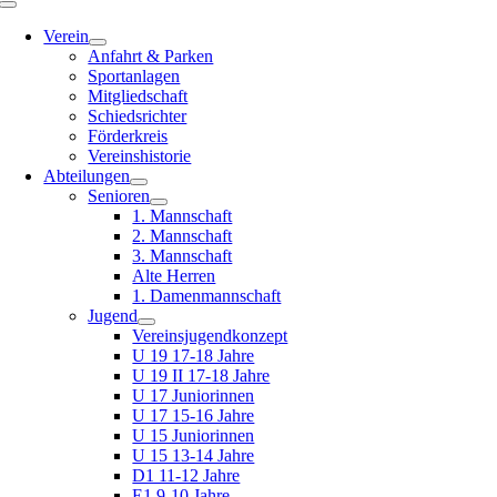
Toggle
Navigation
Verein
Anfahrt & Parken
Sportanlagen
Mitgliedschaft
Schiedsrichter
Förderkreis
Vereinshistorie
Abteilungen
Senioren
1. Mannschaft
2. Mannschaft
3. Mannschaft
Alte Herren
1. Damenmannschaft
Jugend
Vereinsjugendkonzept
U 19 17-18 Jahre
U 19 II 17-18 Jahre
U 17 Juniorinnen
U 17 15-16 Jahre
U 15 Juniorinnen
U 15 13-14 Jahre
D1 11-12 Jahre
E1 9-10 Jahre