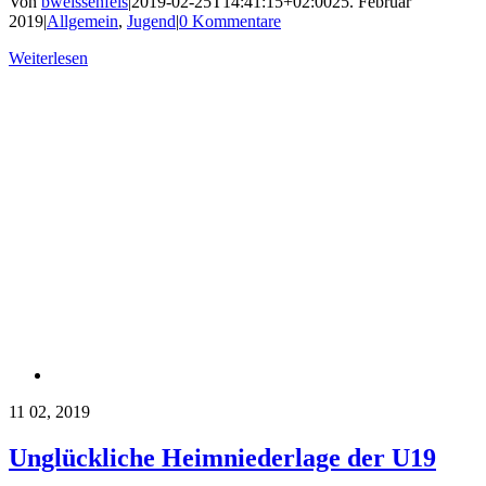
Von
bweissenfels
|
2019-02-25T14:41:15+02:00
25. Februar
2019
|
Allgemein
,
Jugend
|
0 Kommentare
Weiterlesen
11
02, 2019
Unglückliche Heimniederlage der U19