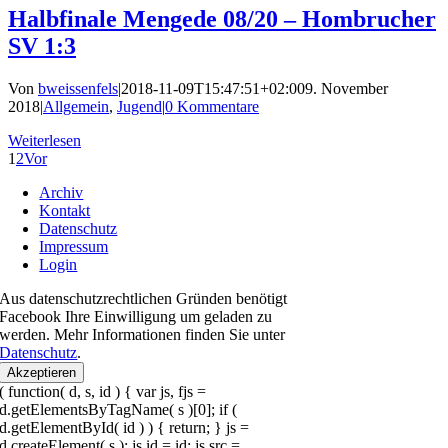
Halbfinale Mengede 08/​20 – Hombrucher
SV 1:3
Von
bweissenfels
|
2018-11-09T15:47:51+02:00
9. November
2018
|
Allgemein
,
Jugend
|
0 Kommentare
Weiterlesen
1
2
Vor
Archiv
Kontakt
Datenschutz
Impressum
Login
Aus datenschutzrechtlichen Gründen benötigt
Facebook Ihre Einwilligung um geladen zu
werden. Mehr Informationen finden Sie unter
Datenschutz
.
Akzeptieren
( function( d, s, id ) { var js, fjs =
d.getElementsByTagName( s )[0]; if (
d.getElementById( id ) ) { return; } js =
d.createElement( s ); js.id = id; js.src =