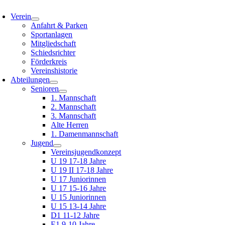
oggle
avigation
Verein
Anfahrt & Parken
Sportanlagen
Mitgliedschaft
Schiedsrichter
Förderkreis
Vereinshistorie
Abteilungen
Senioren
1. Mannschaft
2. Mannschaft
3. Mannschaft
Alte Herren
1. Damenmannschaft
Jugend
Vereinsjugendkonzept
U 19 17-18 Jahre
U 19 II 17-18 Jahre
U 17 Juniorinnen
U 17 15-16 Jahre
U 15 Juniorinnen
U 15 13-14 Jahre
D1 11-12 Jahre
E1 9-10 Jahre