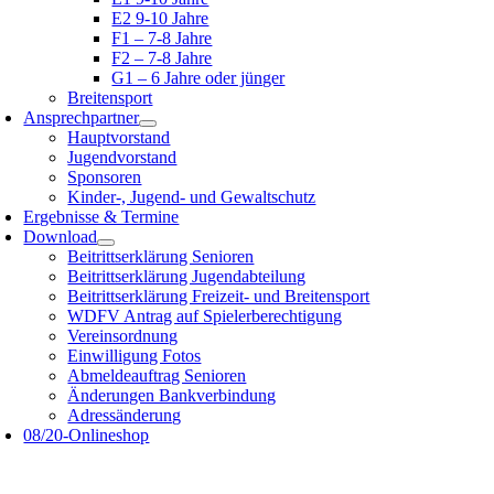
E2 9-10 Jahre
F1 – 7-8 Jahre
F2 – 7-8 Jahre
G1 – 6 Jahre oder jünger
Breitensport
Ansprechpartner
Hauptvorstand
Jugendvorstand
Sponsoren
Kinder-, Jugend- und Gewaltschutz
Ergebnisse & Termine
Download
Beitrittserklärung Senioren
Beitrittserklärung Jugendabteilung
Beitrittserklärung Freizeit- und Breitensport
WDFV Antrag auf Spielerberechtigung
Vereinsordnung
Einwilligung Fotos
Abmeldeauftrag Senioren
Änderungen Bankverbindung
Adressänderung
08/20-Onlineshop