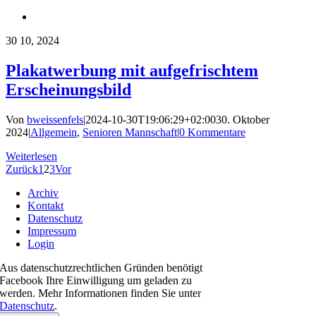
30
10, 2024
Plakatwerbung mit aufgefrischtem
Erscheinungsbild
Von
bweissenfels
|
2024-10-30T19:06:29+02:00
30. Oktober
2024
|
Allgemein
,
Senioren Mannschaft
|
0 Kommentare
Weiterlesen
Zurück
1
2
3
Vor
Archiv
Kontakt
Datenschutz
Impressum
Login
Aus datenschutzrechtlichen Gründen benötigt
Facebook Ihre Einwilligung um geladen zu
werden. Mehr Informationen finden Sie unter
Datenschutz
.