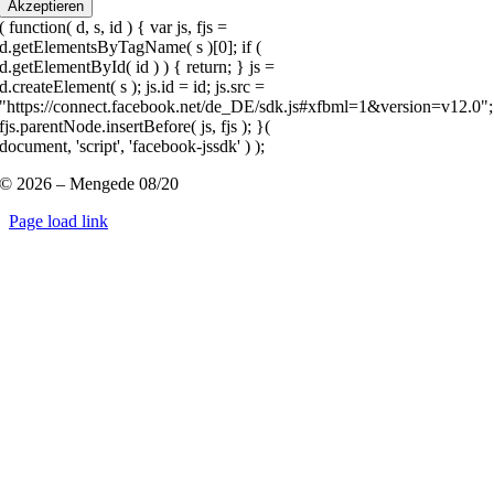
Akzeptieren
( function( d, s, id ) { var js, fjs =
d.getElementsByTagName( s )[0]; if (
d.getElementById( id ) ) { return; } js =
d.createElement( s ); js.id = id; js.src =
"https://connect.facebook.net/de_DE/sdk.js#xfbml=1&version=v12.0";
fjs.parentNode.insertBefore( js, fjs ); }(
document, 'script', 'facebook-jssdk' ) );
© 2026 – Mengede 08/20
Page load link
Nach
oben