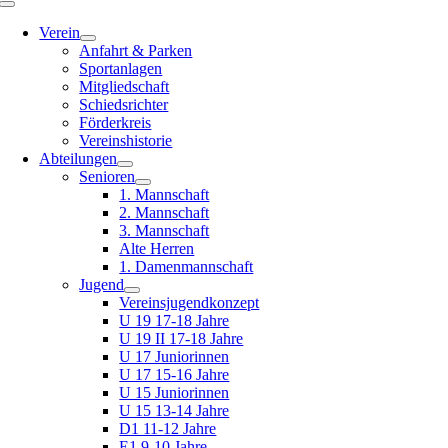
Toggle
Navigation
Verein
Anfahrt & Parken
Sportanlagen
Mitgliedschaft
Schiedsrichter
Förderkreis
Vereinshistorie
Abteilungen
Senioren
1. Mannschaft
2. Mannschaft
3. Mannschaft
Alte Herren
1. Damenmannschaft
Jugend
Vereinsjugendkonzept
U 19 17-18 Jahre
U 19 II 17-18 Jahre
U 17 Juniorinnen
U 17 15-16 Jahre
U 15 Juniorinnen
U 15 13-14 Jahre
D1 11-12 Jahre
E1 9-10 Jahre