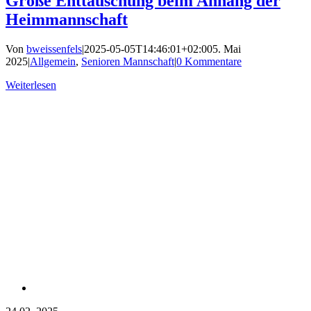
Große Enttäuschung beim Anhang der
Heimmannschaft
Von
bweissenfels
|
2025-05-05T14:46:01+02:00
5. Mai
2025
|
Allgemein
,
Senioren Mannschaft
|
0 Kommentare
Weiterlesen