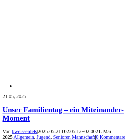
21
05, 2025
Unser Familientag – ein Miteinander-
Moment
Von
bweissenfels
|
2025-05-21T02:05:12+02:00
21. Mai
2025
|
Allgemein
,
Jugend
,
Senioren Mannschaft
|
0 Kommentare