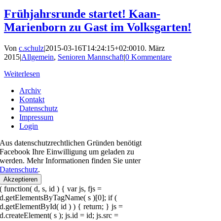
Frühjahrsrunde startet! Kaan-
Marienborn zu Gast im Volksgarten!
Von
c.schulz
|
2015-03-16T14:24:15+02:00
10. März
2015
|
Allgemein
,
Senioren Mannschaft
|
0 Kommentare
Weiterlesen
Archiv
Kontakt
Datenschutz
Impressum
Login
Aus datenschutzrechtlichen Gründen benötigt
Facebook Ihre Einwilligung um geladen zu
werden. Mehr Informationen finden Sie unter
Datenschutz
.
Akzeptieren
( function( d, s, id ) { var js, fjs =
d.getElementsByTagName( s )[0]; if (
d.getElementById( id ) ) { return; } js =
d.createElement( s ); js.id = id; js.src =