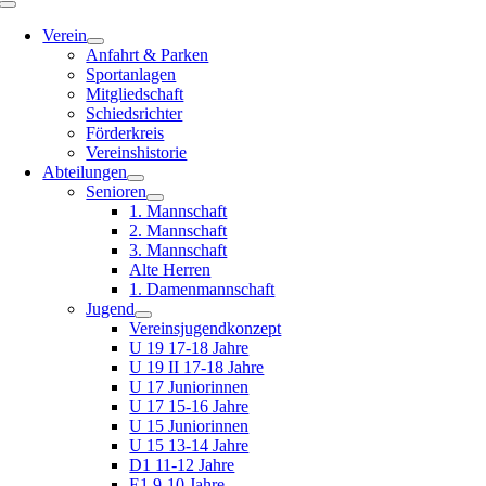
Toggle
Navigation
Verein
Anfahrt & Parken
Sportanlagen
Mitgliedschaft
Schiedsrichter
Förderkreis
Vereinshistorie
Abteilungen
Senioren
1. Mannschaft
2. Mannschaft
3. Mannschaft
Alte Herren
1. Damenmannschaft
Jugend
Vereinsjugendkonzept
U 19 17-18 Jahre
U 19 II 17-18 Jahre
U 17 Juniorinnen
U 17 15-16 Jahre
U 15 Juniorinnen
U 15 13-14 Jahre
D1 11-12 Jahre
E1 9-10 Jahre