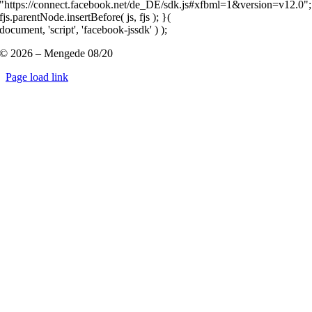
"https://connect.facebook.net/de_DE/sdk.js#xfbml=1&version=v12.0";
fjs.parentNode.insertBefore( js, fjs ); }(
document, 'script', 'facebook-jssdk' ) );
© 2026 – Mengede 08/20
Page load link
Nach
oben