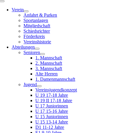
Toggle
Navigation
Verein
Anfahrt & Parken
Sportanlagen
Mitgliedschaft
Schiedsrichter
Förderkreis
Vereinshistorie
Abteilungen
Senioren
1. Mannschaft
2. Mannschaft
3. Mannschaft
Alte Herren
1. Damenmannschaft
Jugend
Vereinsjugendkonzept
U 19 17-18 Jahre
U 19 II 17-18 Jahre
U 17 Juniorinnen
U 17 15-16 Jahre
U 15 Juniorinnen
U 15 13-14 Jahre
D1 11-12 Jahre
E1 9-10 Jahre