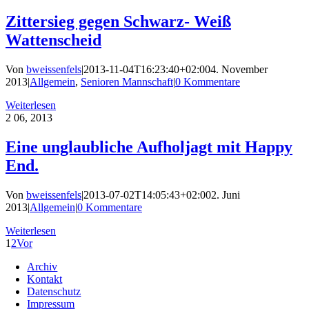
Zittersieg gegen Schwarz- Weiß
Wattenscheid
Von
bweissenfels
|
2013-11-04T16:23:40+02:00
4. November
2013
|
Allgemein
,
Senioren Mannschaft
|
0 Kommentare
Weiterlesen
2
06, 2013
Eine unglaubliche Aufholjagt mit Happy
End.
Von
bweissenfels
|
2013-07-02T14:05:43+02:00
2. Juni
2013
|
Allgemein
|
0 Kommentare
Weiterlesen
1
2
Vor
Archiv
Kontakt
Datenschutz
Impressum