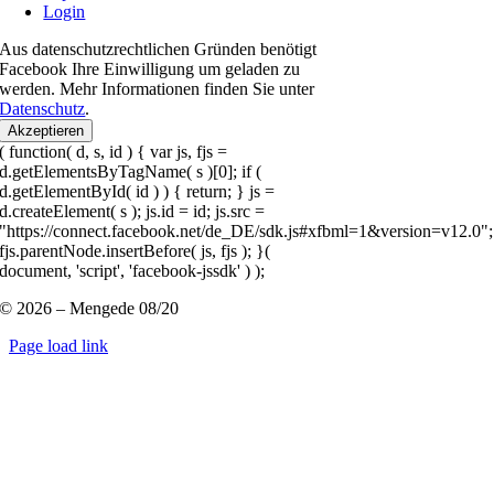
Login
Aus datenschutzrechtlichen Gründen benötigt
Facebook Ihre Einwilligung um geladen zu
werden. Mehr Informationen finden Sie unter
Datenschutz
.
Akzeptieren
( function( d, s, id ) { var js, fjs =
d.getElementsByTagName( s )[0]; if (
d.getElementById( id ) ) { return; } js =
d.createElement( s ); js.id = id; js.src =
"https://connect.facebook.net/de_DE/sdk.js#xfbml=1&version=v12.0";
fjs.parentNode.insertBefore( js, fjs ); }(
document, 'script', 'facebook-jssdk' ) );
© 2026 – Mengede 08/20
Page load link
Nach
oben