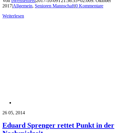
Von
bweissenfels
|
2017-10-09T21:36:35+02:00
9. Oktober
2017
|
Allgemein
,
Senioren Mannschaft
|
0 Kommentare
Weiterlesen
26
05, 2014
Eduard Sprenger rettet Punkt in der