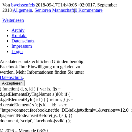
Von
bweissenfels
|
2018-09-17T14:40:05+02:00
17. September
2018
|
Allgemein
,
Senioren Mannschaft
|
0 Kommentare
Weiterlesen
Archiv
Kontakt
Datenschutz
Impressum
Login
Aus datenschutzrechtlichen Gründen benötigt
Facebook Ihre Einwilligung um geladen zu
werden. Mehr Informationen finden Sie unter
Datenschutz
.
Akzeptieren
( function( d, s, id ) { var js, fjs =
d.getElementsByTagName( s )[0]; if (
d.getElementById( id ) ) { return; } js =
d.createElement( s ); js.id = id; js.src =
"https://connect.facebook.net/de_DE/sdk.js#xfbml=1&version=v12.0";
fjs.parentNode.insertBefore( js, fjs ); }(
document, 'script', 'facebook-jssdk' ) );
© 2026 – Mengede 08/20