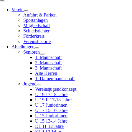
Toggle
Navigation
Verein
Anfahrt & Parken
Sportanlagen
Mitgliedschaft
Schiedsrichter
Förderkreis
Vereinshistorie
Abteilungen
Senioren
1. Mannschaft
2. Mannschaft
3. Mannschaft
Alte Herren
1. Damenmannschaft
Jugend
Vereinsjugendkonzept
U 19 17-18 Jahre
U 19 II 17-18 Jahre
U 17 Juniorinnen
U 17 15-16 Jahre
U 15 Juniorinnen
U 15 13-14 Jahre
D1 11-12 Jahre
E1 9-10 Jahre