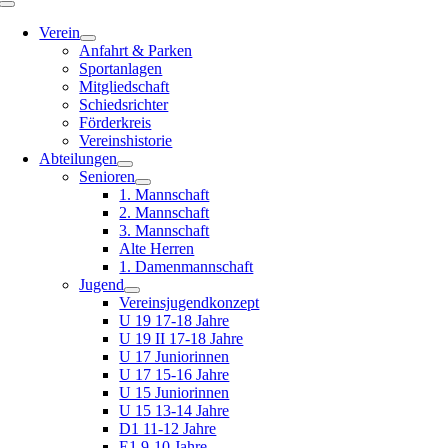
Toggle
Navigation
Verein
Anfahrt & Parken
Sportanlagen
Mitgliedschaft
Schiedsrichter
Förderkreis
Vereinshistorie
Abteilungen
Senioren
1. Mannschaft
2. Mannschaft
3. Mannschaft
Alte Herren
1. Damenmannschaft
Jugend
Vereinsjugendkonzept
U 19 17-18 Jahre
U 19 II 17-18 Jahre
U 17 Juniorinnen
U 17 15-16 Jahre
U 15 Juniorinnen
U 15 13-14 Jahre
D1 11-12 Jahre
E1 9-10 Jahre