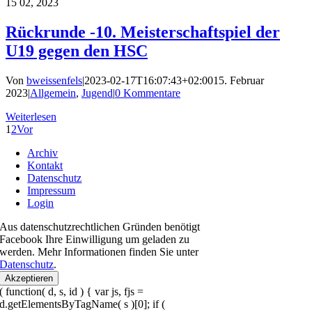
15
02, 2023
Rückrunde -10. Meisterschaftspiel der
U19 gegen den HSC
Von
bweissenfels
|
2023-02-17T16:07:43+02:00
15. Februar
2023
|
Allgemein
,
Jugend
|
0 Kommentare
Weiterlesen
1
2
Vor
Archiv
Kontakt
Datenschutz
Impressum
Login
Aus datenschutzrechtlichen Gründen benötigt
Facebook Ihre Einwilligung um geladen zu
werden. Mehr Informationen finden Sie unter
Datenschutz
.
Akzeptieren
( function( d, s, id ) { var js, fjs =
d.getElementsByTagName( s )[0]; if (