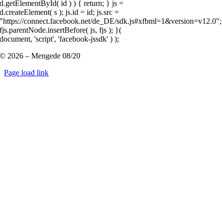
d.getElementById( id ) ) { return; } js =
d.createElement( s ); js.id = id; js.src =
"https://connect.facebook.net/de_DE/sdk.js#xfbml=1&version=v12.0";
fjs.parentNode.insertBefore( js, fjs ); }(
document, 'script', 'facebook-jssdk' ) );
© 2026 – Mengede 08/20
Page load link
Nach
oben